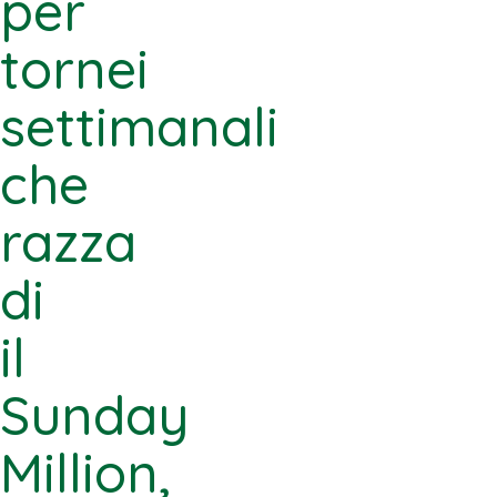
per
tornei
settimanali
che
razza
di
il
Sunday
Million,