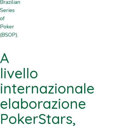
Brazilian
Series
of
Poker
(BSOP).
A
livello
internazionale
elaborazione
PokerStars,