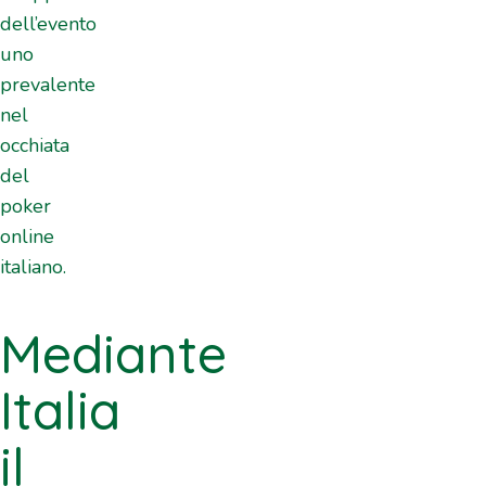
dell’evento
uno
prevalente
nel
occhiata
del
poker
online
italiano.
Mediante
Italia
il