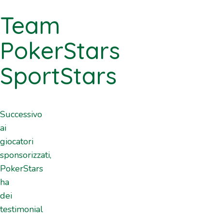
Team
PokerStars
SportStars
Successivo
ai
giocatori
sponsorizzati,
PokerStars
ha
dei
testimonial