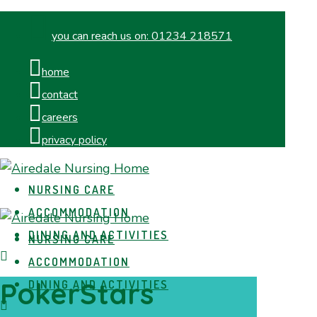
you can reach us on:
01234 218571
home
contact
careers
privacy policy
NURSING CARE
ACCOMMODATION
DINING AND ACTIVITIES
NURSING CARE
ACCOMMODATION
PokerStars
DINING AND ACTIVITIES