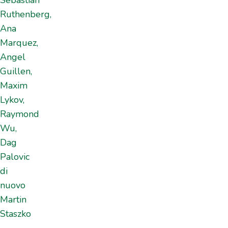
Ruthenberg,
Ana
Marquez,
Angel
Guillen,
Maxim
Lykov,
Raymond
Wu,
Dag
Palovic
di
nuovo
Martin
Staszko