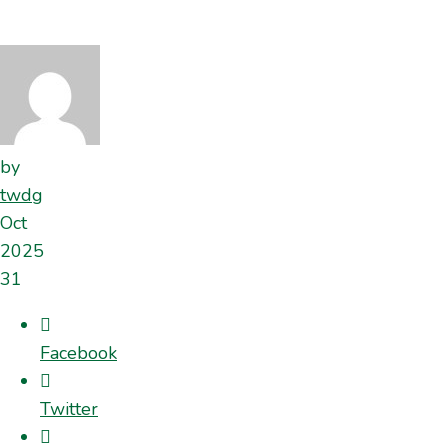
by
twdg
Oct
2025
31
Facebook
Twitter