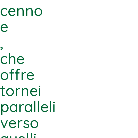
cenno
e
,
che
offre
tornei
paralleli
verso