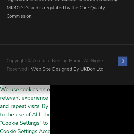
MK40 3JG, and is regulated by the Care Quality
Commission.
Copyright © Airedale Nursing Home. All Rights
Reserved |
Web Site Designed By UKBox Ltd
We use cookies on our website to give you the most
relevant experience by remembering your preferences
and repeat visits. By clicking “Accept All”, you consent
to the use of ALL the cookies. However, you may visit
"Cookie Settings" to provide a controlled consent.
Cookie Settings
Accept All