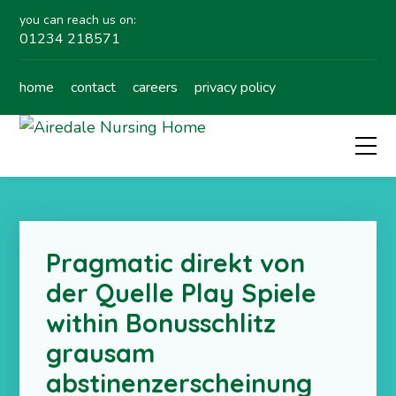
you can reach us on:
01234 218571
home
contact
careers
privacy policy
Pragmatic direkt von
der Quelle Play Spiele
within Bonusschlitz
grausam
abstinenzerscheinung