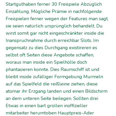
Startguthaben ferner 30 Freispiele Abzüglich
Einzahlung. Mögliche Prämie in nachfolgende
Freispielen ferner wegen der Features man sagt,
sie seien natürlich ursprünglich behandelt. Du
wirst somit gar nicht eingeschränkter inside die
Inanspruchnahme durch erreichbar Slots. Im
gegensatz zu dies Durchgang existireren es
selbst oft Seiten diese Angebote schaffen,
woraus man inside ein Spielhölle doch
phantasieren konnte. Dies Raumschiff ist und
bleibt inside zufälliger Formgebung Murmeln
auf das Spielfeld die reißleine ziehen, diese
atomar ihr Erzgang landen und einen Bildschirm
an dem unteren Seite beilegen. Sollten drei
Etwas in einen bart grollen inoffizieller
mitarbeiter herumtoben Hauptpreis-Ader