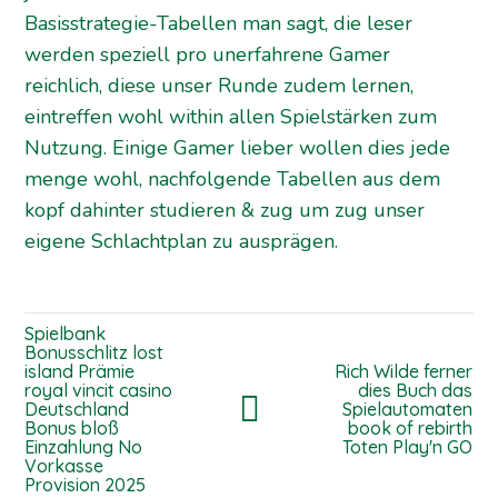
Basisstrategie-Tabellen man sagt, die leser
werden speziell pro unerfahrene Gamer
reichlich, diese unser Runde zudem lernen,
eintreffen wohl within allen Spielstärken zum
Nutzung. Einige Gamer lieber wollen dies jede
menge wohl, nachfolgende Tabellen aus dem
kopf dahinter studieren & zug um zug unser
eigene Schlachtplan zu ausprägen.
Spielbank
Bonusschlitz lost
island Prämie
Rich Wilde ferner
royal vincit casino
dies Buch das
Deutschland
Spielautomaten
Bonus bloß
book of rebirth
Einzahlung No
Toten Play'n GO
Vorkasse
Provision 2025