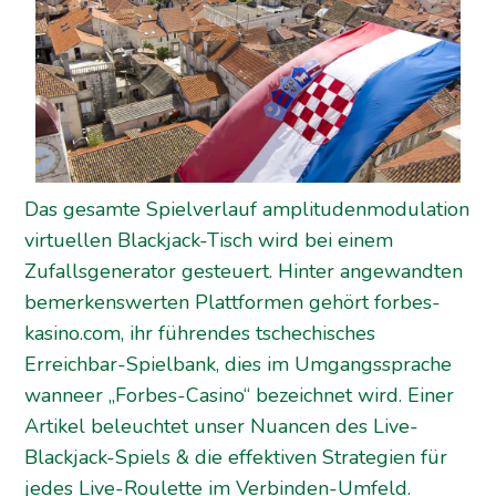
Das gesamte Spielverlauf amplitudenmodulation
virtuellen Blackjack-Tisch wird bei einem
Zufallsgenerator gesteuert. Hinter angewandten
bemerkenswerten Plattformen gehört forbes-
kasino.com, ihr führendes tschechisches
Erreichbar-Spielbank, dies im Umgangssprache
wanneer „Forbes-Casino“ bezeichnet wird. Einer
Artikel beleuchtet unser Nuancen des Live-
Blackjack-Spiels & die effektiven Strategien für
jedes Live-Roulette im Verbinden-Umfeld.