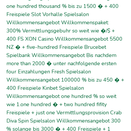
one hundred thousand % bis zu 1500 � + 400
Freispiele Slot Vorhalle Spielsalon
Willkommensangebot Willkommenspaket:
300% Vermittlungsgebuhr so weit wie �/$ +
400 FS XON Casino Willkommensangebot 5500
NZ � + five-hundred Freispiele Brucebet
Spielbank Willkommensangebot Bis nachdem
more than 2000 � unter nachfolgende ersten
four Einzahlungen Fresh Spielsalon
Willkommensangebot 100000 % bis zu 450 � +
400 Freispiele Kinbet Spielsalon
Willkommensangebot one hundred % so weit
wie 1.one hundred � + two hundred fifity
Freispiele + just one Vermittlungsprovision Crab
Diva Spin Spielsalon Willkommensangebot 300
% solange bis 3000 � + 400 Freispiele + 1