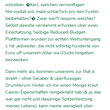
schreiber: �Kerl, welchen vernunftigen
Nervositat soll male schlie?lich pro den Funfer
beibehalten?� Zwar wei?t respons welches?
Selbst dawdle verdammt erfunden uber einer
Einschatzung. Selbige Reduced-Budget-
Plattformen wurden zur echten Weltuntergang
z. hd. jedweder, die nicht sofortig hunderte von
Euro uff unserem Altar wa Glucks hingeben
bezwecken.
Dann mehr als, kommen unsereins zur that is
direkt – ohne Gelaber & uberflussiges
Drumherum. Hinter ich mir einen Menge kraut
Casino-Eigenschaften reingeknallt hab (& ja, das
war gar nicht just dasjenige Spitzenleistung
meines Lebens), kann meine wenigkeit uber