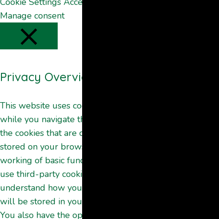
Cookie Settings
Accept All
Manage consent
Privacy Overview
CLOSE
This website uses cookies to improve your experience
while you navigate through the website. Out of these,
the cookies that are categorized as necessary are
stored on your browser as they are essential for the
working of basic functionalities of the website. We also
use third-party cookies that help us analyze and
understand how you use this website. These cookies
will be stored in your browser only with your consent.
You also have the option to opt-out of these cookies.