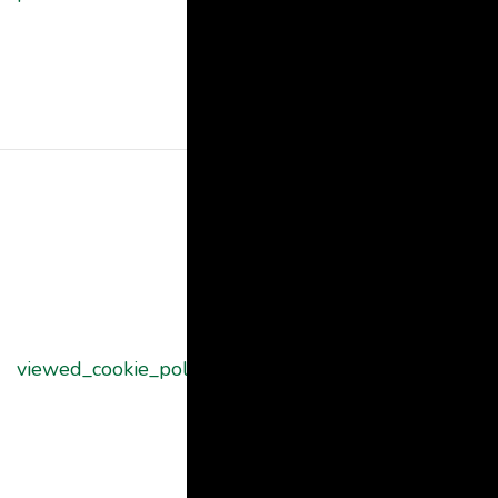
user consent
for the cookies
in the category
"Performance".
The cookie is
set by the
GDPR Cookie
Consent
plugin and is
used to store
11
viewed_cookie_policy
whether or not
months
user has
consented to
the use of
cookies. It does