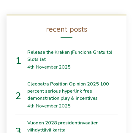
recent posts
Release the Kraken ¡Funciona Gratuito!
Slots lat
4th November 2025
Cleopatra Position Opinion 2025 100
percent serious hyperlink free
demonstration play & incentives
4th November 2025
Vuoden 2028 presidentinvaalien
viihdyttävä kartta