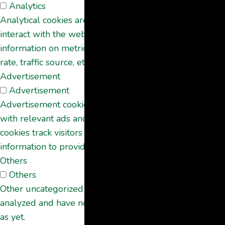
Analytics
Analytical cookies are used to understand how visitors
interact with the website. These cookies help provide
information on metrics the number of visitors, bounce
rate, traffic source, etc.
Advertisement
Advertisement
Advertisement cookies are used to provide visitors
with relevant ads and marketing campaigns. These
cookies track visitors across websites and collect
information to provide customized ads.
Others
Others
Other uncategorized cookies are those that are being
analyzed and have not been classified into a category
as yet.