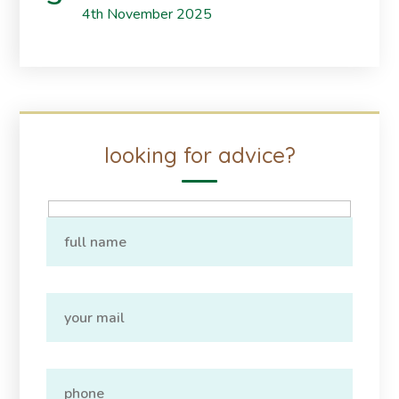
4th November 2025
looking for advice?