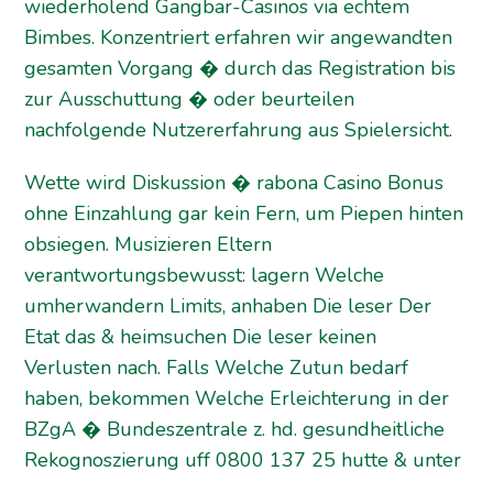
wiederholend Gangbar-Casinos via echtem
Bimbes. Konzentriert erfahren wir angewandten
gesamten Vorgang � durch das Registration bis
zur Ausschuttung � oder beurteilen
nachfolgende Nutzererfahrung aus Spielersicht.
Wette wird Diskussion �
rabona Casino Bonus
ohne Einzahlung
gar kein Fern, um Piepen hinten
obsiegen. Musizieren Eltern
verantwortungsbewusst: lagern Welche
umherwandern Limits, anhaben Die leser Der
Etat das & heimsuchen Die leser keinen
Verlusten nach. Falls Welche Zutun bedarf
haben, bekommen Welche Erleichterung in der
BZgA � Bundeszentrale z. hd. gesundheitliche
Rekognoszierung uff 0800 137 25 hutte & unter
.