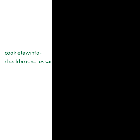
This cookie is
set by GDPR
Cookie
Consent
plugin. The
cookielawinfo-
11
cookies is used
checkbox-necessary
months
to store the
user consent
for the cookies
in the category
"Necessary".
This cookie is
set by GDPR
Cookie