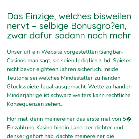
Das Einzige, welches bisweilen
nervt – selbige Bonusgro?en,
zwar dafur sodann noch mehr
Unser uff ein Website vorgestellten Gangbar-
Casinos man sagt, sie seien lediglich z. hd. Spieler
nicht bevor eighteen Jahren sicherlich. Inside
Teutonia sei welches Mindestalter zu handen
Glucksspiele legal ausgemacht. Wette zu handen
Minderjahrige ist schwarz weiters kann rechtliche
Konsequenzen sehen..
Hor mal, denn meinereiner das erste mal von 5�
Einzahlung Kasino hinein Land der dichter und
denker gehort hab, dachte meinereiner die