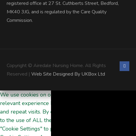
registered office at 27 St. Cuthberts Street, Bedford,
MK40 3JG, and is regulated by the Care Quality
Commission.
Copyright © Airedale Nursing Home. All Rights
Reserved |
Web Site Designed By UKBox Ltd
We use cookies on our website to give you the most
relevant experience by remembering your preferences
and repeat visits. By clicking “Accept All”, you consent
to the use of ALL the cookies. However, you may visit
"Cookie Settings" to provide a controlled consent.