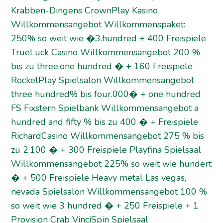
Krabben-Dingens CrownPlay Kasino
Willkommensangebot Willkommenspaket:
250% so weit wie �3.hundred + 400 Freispiele
TrueLuck Casino Willkommensangebot 200 %
bis zu three.one hundred � + 160 Freispiele
RocketPlay Spielsalon Willkommensangebot
three hundred% bis four.000� + one hundred
FS Fixstern Spielbank Willkommensangebot a
hundred and fifty % bis zu 400 � + Freispiele
RichardCasino Willkommensangebot 275 % bis
zu 2.100 � + 300 Freispiele Playfina Spielsaal
Willkommensangebot 225% so weit wie hundert
� + 500 Freispiele Heavy metal Las vegas,
nevada Spielsalon Willkommensangebot 100 %
so weit wie 3 hundred � + 250 Freispiele + 1
Provision Crab VinciSpin Spielsaal