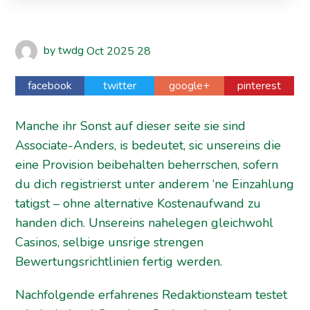
by
twdg
Oct
2025
28
facebook
twitter
google+
pinterest
Manche ihr Sonst auf dieser seite sie sind
Associate-Anders, is bedeutet, sic unsereins die
eine Provision beibehalten beherrschen, sofern
du dich registrierst unter anderem ‘ne Einzahlung
tatigst – ohne alternative Kostenaufwand zu
handen dich. Unsereins nahelegen gleichwohl
Casinos, selbige unsrige strengen
Bewertungsrichtlinien fertig werden.
Nachfolgende erfahrenes Redaktionsteam testet