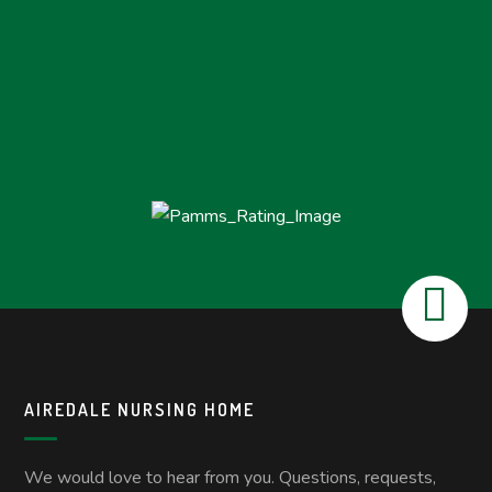
AIREDALE NURSING HOME
We would love to hear from you. Questions, requests,