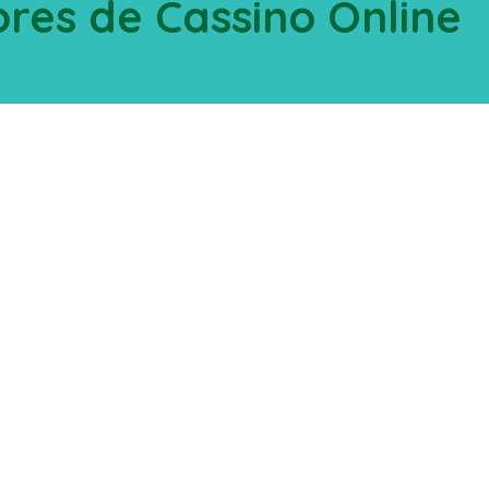
es de Cassino Online