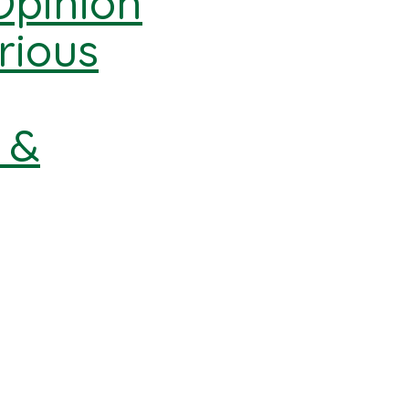
Opinion
rious
 &