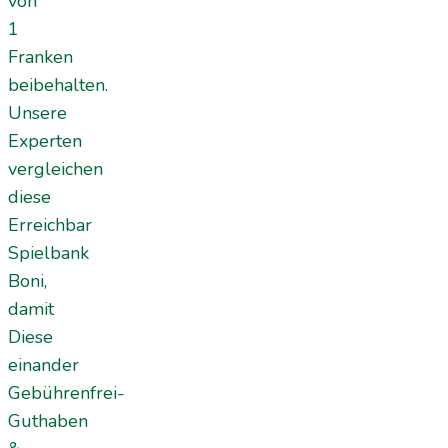
von
1
Franken
beibehalten.
Unsere
Experten
vergleichen
diese
Erreichbar
Spielbank
Boni,
damit
Diese
einander
Gebührenfrei-
Guthaben