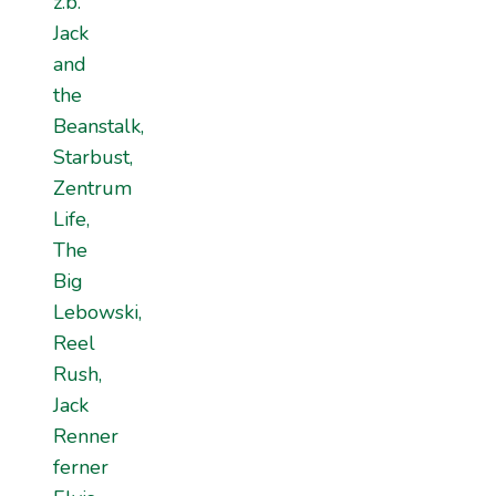
z.b.
Jack
and
the
Beanstalk,
Starbust,
Zentrum
Life,
The
Big
Lebowski,
Reel
Rush,
Jack
Renner
ferner