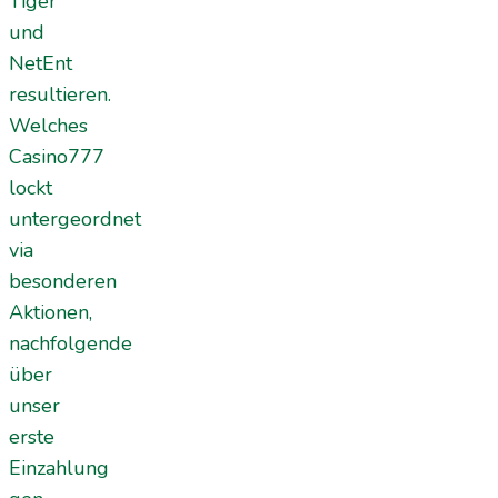
Tiger
und
NetEnt
resultieren.
Welches
Casino777
lockt
untergeordnet
via
besonderen
Aktionen,
nachfolgende
über
unser
erste
Einzahlung