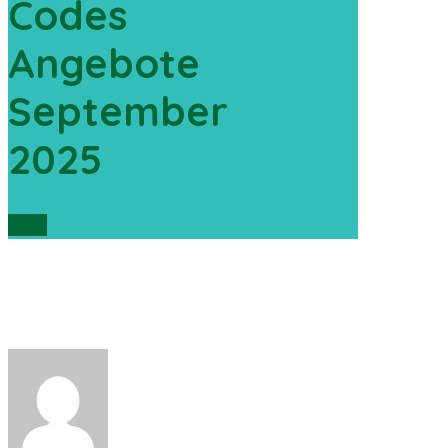
Codes
Angebote
September
2025
Scroll