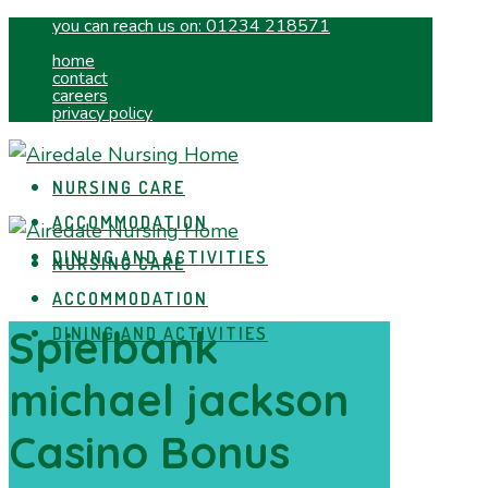
you can reach us on:
01234 218571
home
contact
careers
privacy policy
NURSING CARE
ACCOMMODATION
DINING AND ACTIVITIES
NURSING CARE
ACCOMMODATION
Spielbank
DINING AND ACTIVITIES
michael jackson
Casino Bonus