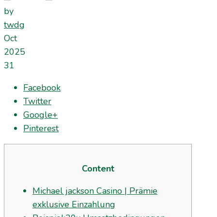
by
twdg
Oct
2025
31
Facebook
Twitter
Google+
Pinterest
Content
Michael jackson Casino | Prämie
exklusive Einzahlung