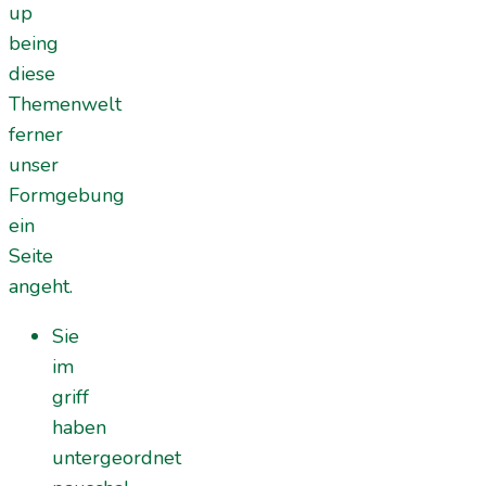
up
being
diese
Themenwelt
ferner
unser
Formgebung
ein
Seite
angeht.
Sie
im
griff
haben
untergeordnet