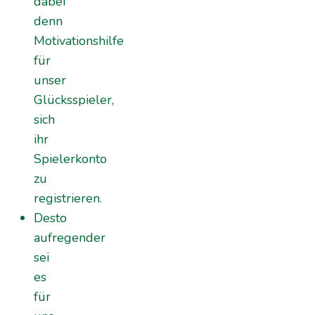
dabei
denn
Motivationshilfe
für
unser
Glücksspieler,
sich
ihr
Spielerkonto
zu
registrieren.
Desto
aufregender
sei
es
für