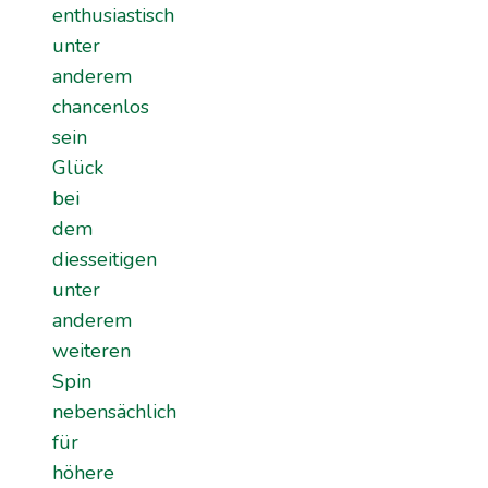
enthusiastisch
unter
anderem
chancenlos
sein
Glück
bei
dem
diesseitigen
unter
anderem
weiteren
Spin
nebensächlich
für
höhere