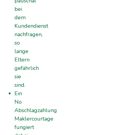
pauschal
bei
dem
Kundendienst
nachfragen,
so
lange
Eltern
gefährlich
sie
sind.
Ein
No
Abschlagzahlung
Maklercourtage
fungiert