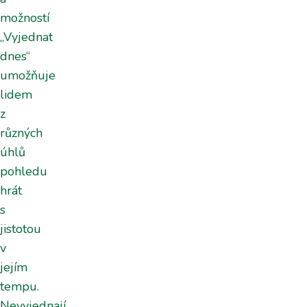
možností
„Vyjednat
dnes“
umožňuje
lidem
z
různých
úhlů
pohledu
hrát
s
jistotou
v
jejím
tempu.
Nevyjednají,