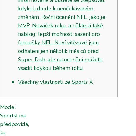
kdykoli dojde k neočekávaným
změnám. Roční ocenění NFL, jako je
MVP, Nováček roku, a některá také
nabízejí lepší možnosti sázení pro
fanoušky NFL. Noví vítězové jsou
odhaleni jen několik měsíců před
Super Dish, ale na ocenění můžete
vsadit kdykoli během roku.
Všechny vlastnosti ze Sports X
Model
SportsLine
předpovídá,
že