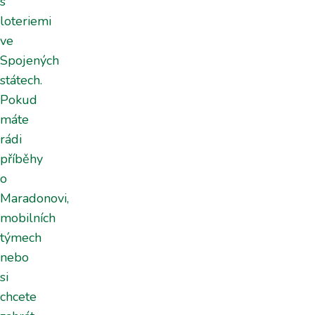
s
loteriemi
ve
Spojených
státech.
Pokud
máte
rádi
příběhy
o
Maradonovi,
mobilních
týmech
nebo
si
chcete