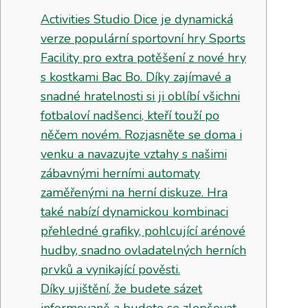
Activities Studio Dice je dynamická
verze populární sportovní hry Sports
Facility pro extra potěšení z nové hry
s kostkami Bac Bo. Díky zajímavé a
snadné hratelnosti si ji oblíbí všichni
fotbaloví nadšenci, kteří touží po
něčem novém. Rozjasněte se doma i
venku a navazujte vztahy s našimi
zábavnými herními automaty
zaměřenými na herní diskuze. Hra
také nabízí dynamickou kombinaci
přehledné grafiky, pohlcující arénové
hudby, snadno ovladatelných herních
prvků a vynikající pověsti.
Díky ujištění, že budete sázet
informovaně a budete se zlepšovat,