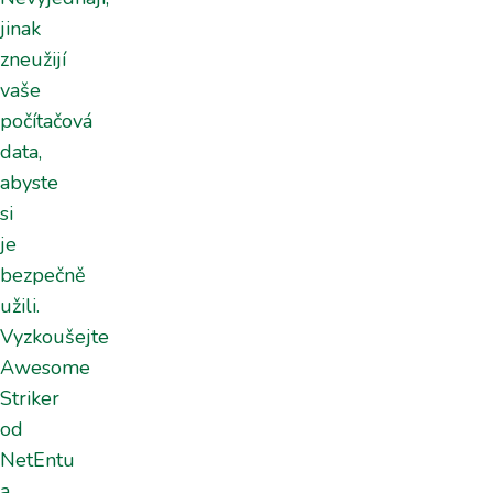
jinak
zneužijí
vaše
počítačová
data,
abyste
si
je
bezpečně
užili.
Vyzkoušejte
Awesome
Striker
od
NetEntu
a