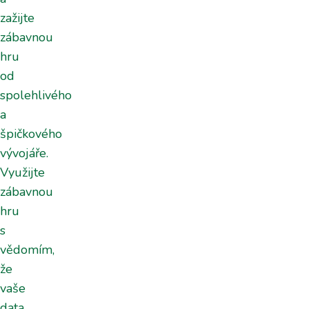
zažijte
zábavnou
hru
od
spolehlivého
a
špičkového
vývojáře.
Využijte
zábavnou
hru
s
vědomím,
že
vaše
data