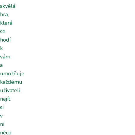
skvělá
hra,
která
se
hodí
k
vám
a
umožňuje
každému
uživateli
najít
si
v
ní
něco