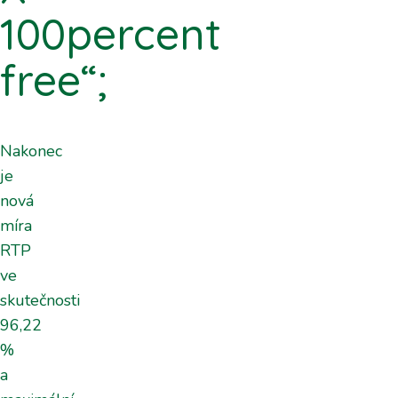
100percent
free“;
Nakonec
je
nová
míra
RTP
ve
skutečnosti
96,22
%
a