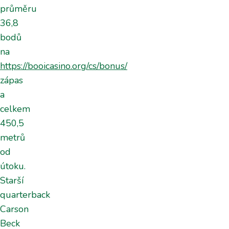
průměru
36,8
bodů
na
https://booicasino.org/cs/bonus/
zápas
a
celkem
450,5
metrů
od
útoku.
Starší
quarterback
Carson
Beck