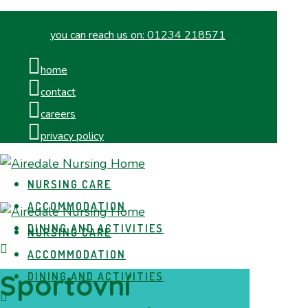
you can reach us on:
01234 218571
home
contact
careers
privacy policy
NURSING CARE
ACCOMMODATION
DINING AND ACTIVITIES
NURSING CARE
ACCOMMODATION
Sportovní
DINING AND ACTIVITIES