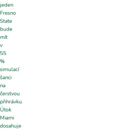
jeden
Fresno
State
bude
mít
v
55
%
simulací
šanci
na
čerstvou
přihrávku.
Útok
Miami
dosahuje