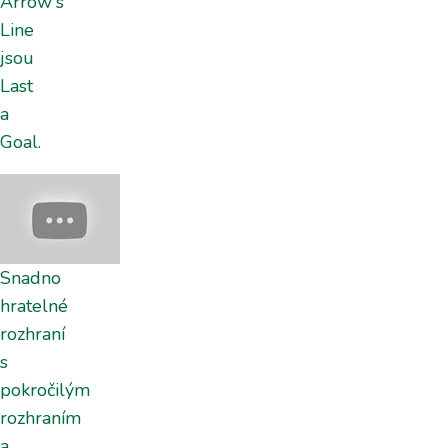
Arrow's
Line
jsou
Last
a
Goal.
Snadno
hratelné
rozhraní
s
pokročilým
rozhraním
a