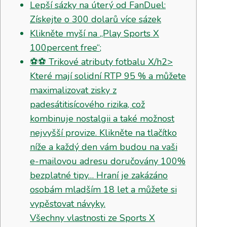
Lepší sázky na úterý od FanDuel:
Získejte o 300 dolarů více sázek
Klikněte myší na „Play Sports X
100percent free“;
⚽⚽ Trikové atributy fotbalu X/h2>
Které mají solidní RTP 95 % a můžete
maximalizovat zisky z
padesátitisícového rizika, což
kombinuje nostalgii a také možnost
nejvyšší provize. Klikněte na tlačítko
níže a každý den vám budou na vaši
e-mailovou adresu doručovány 100%
bezplatné tipy… Hraní je zakázáno
osobám mladším 18 let a můžete si
vypěstovat návyky.
Všechny vlastnosti ze Sports X