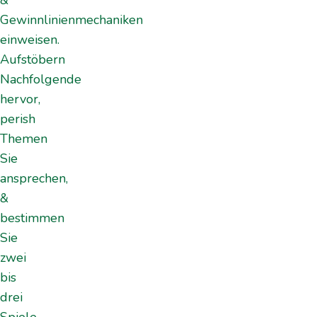
&
Gewinnlinienmechaniken
einweisen.
Aufstöbern
Nachfolgende
hervor,
perish
Themen
Sie
ansprechen,
&
bestimmen
Sie
zwei
bis
drei