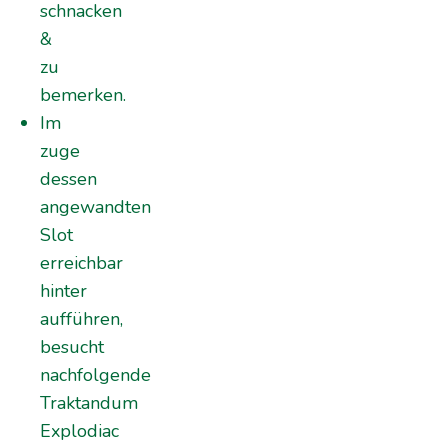
schnacken
&
zu
bemerken.
Im
zuge
dessen
angewandten
Slot
erreichbar
hinter
aufführen,
besucht
nachfolgende
Traktandum
Explodiac