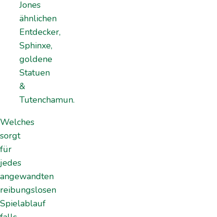
Jones
ähnlichen
Entdecker,
Sphinxe,
goldene
Statuen
&
Tutenchamun.
Welches
sorgt
für
jedes
angewandten
reibungslosen
Spielablauf