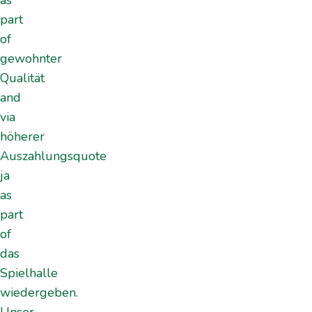
as
part
of
gewohnter
Qualität
and
via
höherer
Auszahlungsquote
ja
as
part
of
das
Spielhalle
wiedergeben.