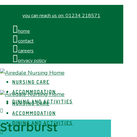
you can reach us on:
01234 218571
home
contact
careers
privacy policy
NURSING CARE
ACCOMMODATION
DINING AND ACTIVITIES
NURSING CARE
ACCOMMODATION
Starburst
DINING AND ACTIVITIES