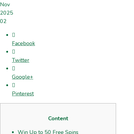
Nov
2025
02
Facebook
Twitter
Google+
Pinterest
Content
Win Up to 50 Free Spins