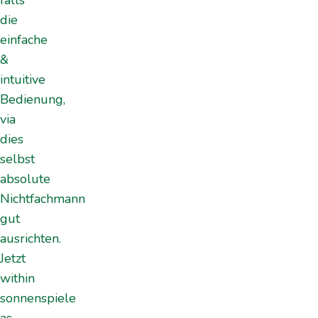
falls
die
einfache
&
intuitive
Bedienung,
via
dies
selbst
absolute
Nichtfachmann
gut
ausrichten.
Jetzt
within
sonnenspiele