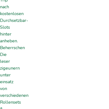
Trip
nach
kostenlosen
Durchsetzbar-
Slots
hinter
anheben.
Beherrschen
Die
leser
zigeunern
unter
einsatz
von
verschiedenen
Rollensets