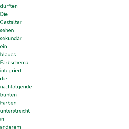
dürften.
Die
Gestalter
sehen
sekundär
ein
blaues
Farbschema
integriert,
die
nachfolgende
bunten
Farben
unterstreicht
in
anderem