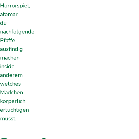
Horrorspiel,
atomar
du
nachfolgende
Pfaffe
ausfindig
machen
inside
anderem
welches
Mädchen
körperlich
ertüchtigen
musst.