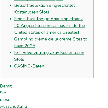
Betsoft Selektion eingeschaltet
Kostenlosen Slots
Finest bust the geldhaus spielbank
20 Angeschlossen casinos inside the
United states of america Greatest
Gambling crème de la crème Sites to
have 2025
IGT Bevorzugung aktiv Kostenlosen
Slots
CASINO-Daten
Damit
Sie
diese
Ausschüttung