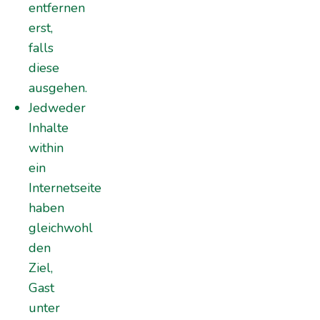
entfernen
erst,
falls
diese
ausgehen.
Jedweder
Inhalte
within
ein
Internetseite
haben
gleichwohl
den
Ziel,
Gast
unter