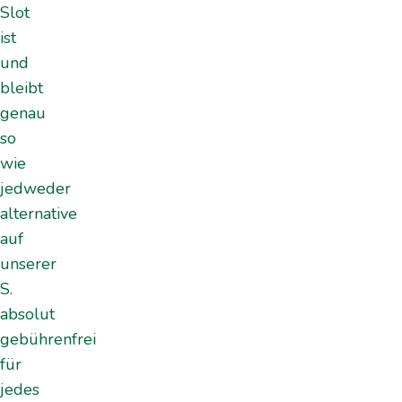
Slot
ist
und
bleibt
genau
so
wie
jedweder
alternative
auf
unserer
S.
absolut
gebührenfrei
für
jedes