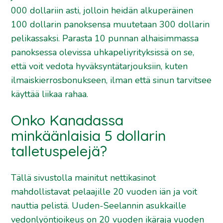
000 dollariin asti, jolloin heidän alkuperäinen
100 dollarin panoksensa muutetaan 300 dollarin
pelikassaksi. Parasta 10 punnan alhaisimmassa
panoksessa olevissa uhkapeliyrityksissä on se,
että voit vedota hyväksyntätarjouksiin, kuten
ilmaiskierrosbonukseen, ilman että sinun tarvitsee
käyttää liikaa rahaa.
Onko Kanadassa
minkäänlaisia ​​5 dollarin
talletuspelejä?
Tällä sivustolla mainitut nettikasinot
mahdollistavat pelaajille 20 vuoden iän ja voit
nauttia pelistä. Uuden-Seelannin asukkaille
vedonlyöntioikeus on 20 vuoden ikäraja vuoden