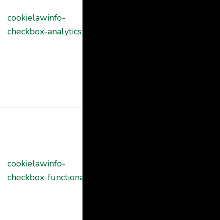
plugin. The
cookielawinfo-
11
cookie is used
checkbox-analytics
months
to store the
user consent
for the cookies
in the category
"Analytics".
The cookie is
set by GDPR
cookie consent
cookielawinfo-
11
to record the
checkbox-functional
months
user consent
for the cookies
in the category
"Functional".