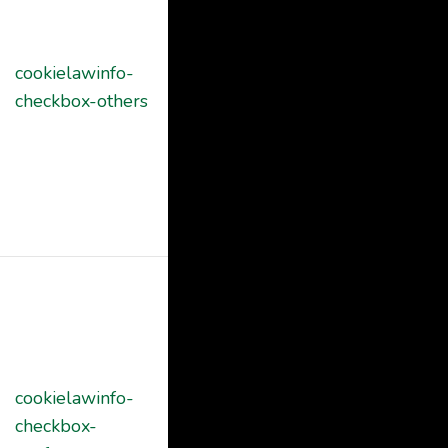
Cookie
Consent
plugin. The
cookielawinfo-
11
cookie is used
checkbox-others
months
to store the
user consent
for the cookies
in the category
"Other.
This cookie is
set by GDPR
Cookie
Consent
cookielawinfo-
plugin. The
11
checkbox-
cookie is used
months