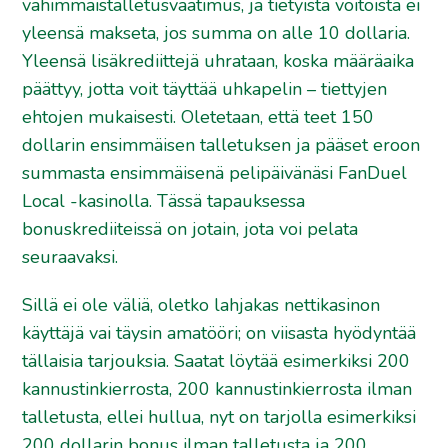
vähimmäistalletusvaatimus, ja tietyistä voitoista ei
yleensä makseta, jos summa on alle 10 dollaria.
Yleensä lisäkrediittejä uhrataan, koska määräaika
päättyy, jotta voit täyttää uhkapelin – tiettyjen
ehtojen mukaisesti. Oletetaan, että teet 150
dollarin ensimmäisen talletuksen ja pääset eroon
summasta ensimmäisenä pelipäivänäsi FanDuel
Local -kasinolla. Tässä tapauksessa
bonuskrediiteissä on jotain, jota voi pelata
seuraavaksi.
Sillä ei ole väliä, oletko lahjakas nettikasinon
käyttäjä vai täysin amatööri; on viisasta hyödyntää
tällaisia ​​tarjouksia. Saatat löytää esimerkiksi 200
kannustinkierrosta, 200 kannustinkierrosta ilman
talletusta, ellei hullua, nyt on tarjolla esimerkiksi
200 dollarin bonus ilman talletusta ja 200