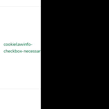
This cookie is
set by GDPR
Cookie
Consent
plugin. The
cookielawinfo-
11
cookies is used
checkbox-necessary
months
to store the
user consent
for the cookies
in the category
"Necessary".
This cookie is
set by GDPR