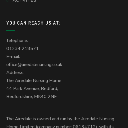
ACTIVITIES
YOU CAN REACH US AT:
Telephone:
01234 218571
E-mail:
office@airedalenursing.co.uk
Address:
The Airedale Nursing Home
44 Park Avenue, Bedford,
Bedfordshire, MK40 2NF
The Airedale is owned and run by the Airedale Nursing
Home Limited (company number: 06134712), with its