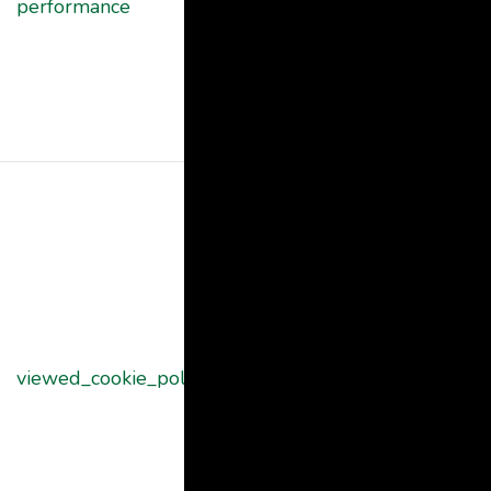
performance
to store the
user consent
for the cookies
in the category
"Performance".
The cookie is
set by the
GDPR Cookie
Consent
plugin and is
used to store
11
viewed_cookie_policy
whether or not
months
user has
consented to
the use of