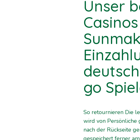
Unser b
Casinos
Sunmake
Einzahl
deutsch
go Spiel
So retournieren Die le
wird von Persönlich
nach der Rückseite gen
gespeichert ferner am