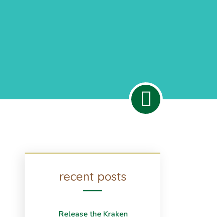
recent posts
Release the Kraken