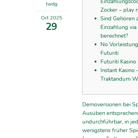
Einzahlungsco
twdg
Zocker – play n
Oct
2025
Sind Gehören a
29
Einzahlung via
berechnet?
No Vorleistun
Futuriti
Futuriti Kasino
Instant Kasino 
Traktandum W
Demoversionen bei Spi
Ausüben entsprechend 
undurchführbar, in je
wenigstens früher Sp