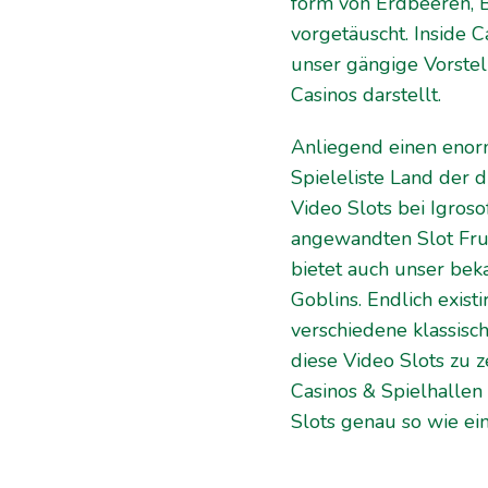
form von Erdbeeren, 
vorgetäuscht.
Inside C
unser gängige Vorstel
Casinos darstellt.
Anliegend einen enorm
Spieleliste
Land der di
Video Slots bei Igros
angewandten Slot Fruit
bietet auch unser bek
Goblins. Endlich existi
verschiedene klassisch
diese Video Slots zu z
Casinos & Spielhallen
Slots genau so wie ei