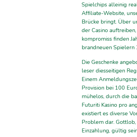
Spielchips alleinig re
Affiliate-Website, uns
Brücke bringt. Über u
der Casino auftreiben
kompromiss finden Jah
brandneuen Spielern 2
Die Geschenke angebote
leser diesseitigen Reg
Einem Anmeldungszeit
Provision bei 100 Eur
mühelos, durch die ba
Futuriti Kasino pro a
existiert es diverse 
Problem dar. Gottlob,
Einzahlung, gültig se