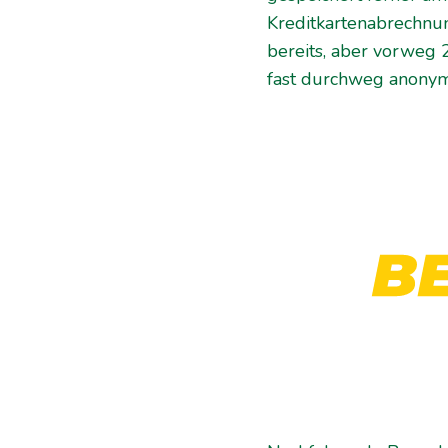
Kreditkartenabrechnun
bereits, aber vorweg
fast durchweg anonym