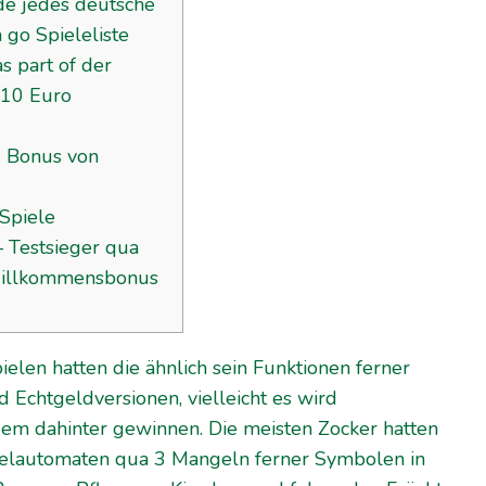
de jedes deutsche
 go Spieleliste
s part of der
 10 Euro
g Bonus von
 Spiele
– Testsieger qua
illkommensbonus
elen hatten die ähnlich sein Funktionen ferner
Echtgeldversionen, vielleicht es wird
dem dahinter gewinnen. Die meisten Zocker hatten
ielautomaten qua 3 Mangeln ferner Symbolen in