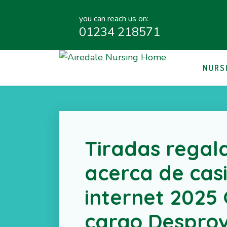
you can reach us on:
01234 218571
NURS
Tiradas regal
acerca de cas
internet 2025 
cargo Desprov