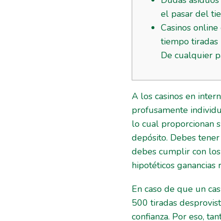
Dudas asiduos 
el pasar del ti
Casinos online 
tiempo tiradas
De cualquier 
A los casinos en inte
profusamente individuo
lo cual proporcionan 
depósito.
Debes tener 
debes cumplir con los
hipotéticos ganancias r
En caso de que un casi
500 tiradas desprovist
confianza. Por eso, ta