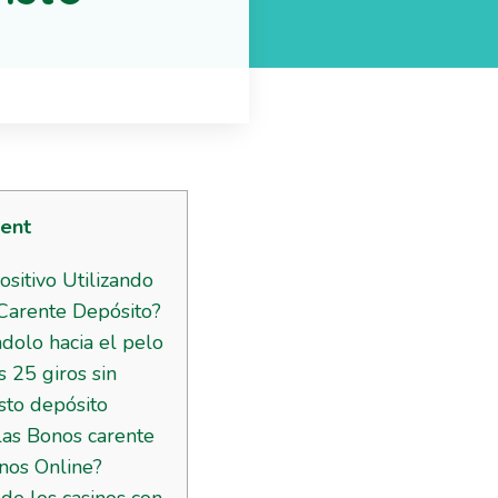
ent
sitivo Utilizando
 Carente Depósito?
dolo hacia el pelo
s 25 giros sin
sto depósito
las Bonos carente
nos Online?