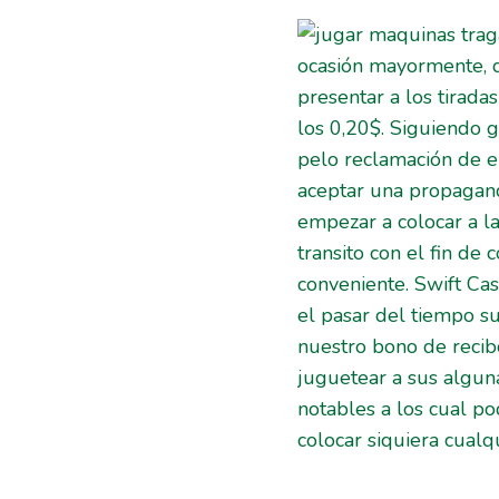
ocasión mayormente, d
presentar a los tirad
los 0,20$. Siguiendo g
pelo reclamación de el
aceptar una propagan
empezar a colocar a l
transito con el fin de 
conveniente. Swift Cas
el pasar del tiempo su
nuestro bono de recib
juguetear a sus algu
notables a los cual p
colocar siquiera cualq