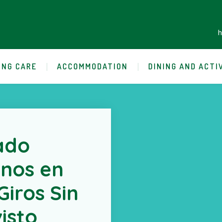
ING CARE
ACCOMMODATION
DINING AND ACTI
ado
inos en
Giros Sin
isto