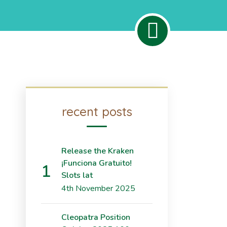
recent posts
Release the Kraken
¡Funciona Gratuito!
Slots lat
4th November 2025
Cleopatra Position