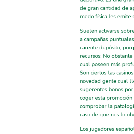
de gran cantidad de ap
modo física les emite
Suelen activarse sobre
a campañas puntuales.
carente depósito, porq
recursos. No obstante
cual poseen más profu
Son ciertos las casin
novedad gente cual lle
sugerentes bonos por 
coger esta promoción 
comprobar la patologí­
caso de que nos lo ol
Los jugadores español