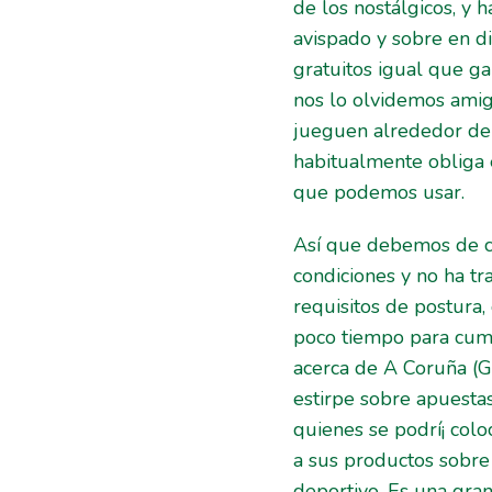
de los nostálgicos, y h
avispado y sobre en di
gratuitos igual que g
nos lo olvidemos amigo
jueguen alrededor del 
habitualmente obliga 
que podemos usar.
Así que debemos de c
condiciones y no ha tr
requisitos de postura,
poco tiempo para cump
acerca de A Coruña (Gal
estirpe sobre apuestas
quienes se podrí¡ col
a sus productos sobre
deportivo. Es una gran