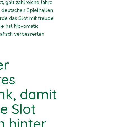
, galt zahlreiche Jahre
n deutschen Spielhallen
urde das Slot mit freude
xe hat Novomatic
afisch verbesserten
er
tes
nk, damit
e Slot
n hinter