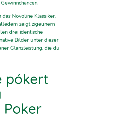
en Gewinnchancen.
 das Novoline Klassiker,
alledem zeigt zigeunern
len drei identische
rnative Bilder unter dieser
ener Glanzleistung, die du
e pókert
a
 Poker