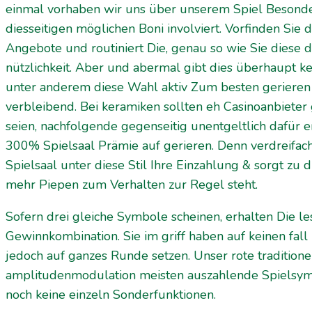
einmal vorhaben wir uns über unserem Spiel Besonde
diesseitigen möglichen Boni involviert. Vorfinden Sie 
Angebote und routiniert Die, genau so wie Sie diese 
nützlichkeit.
Aber und abermal gibt dies überhaupt kei
unter anderem diese Wahl aktiv Zum besten gerieren l
verbleibend. Bei keramiken sollten eh Casinoanbieter 
seien, nachfolgende gegenseitig unentgeltlich dafür e
300% Spielsaal Prämie auf gerieren. Denn verdreifac
Spielsaal unter diese Stil Ihre Einzahlung & sorgt zu 
mehr Piepen zum Verhalten zur Regel steht.
Sofern drei gleiche Symbole scheinen, erhalten Die le
Gewinnkombination. Sie im griff haben auf keinen fall 
jedoch auf ganzes Runde setzen. Unser rote tradition
amplitudenmodulation meisten auszahlende Spielsymb
noch keine einzeln Sonderfunktionen.