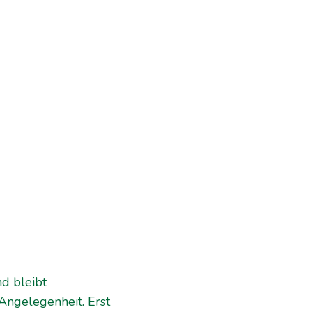
d bleibt
Angelegenheit. Erst