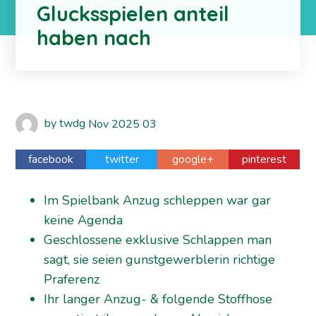
Glucksspielen anteil
haben nach
by
twdg
Nov
2025
03
facebook
twitter
google+
pinterest
Im Spielbank Anzug schleppen war gar
keine Agenda
Geschlossene exklusive Schlappen man
sagt, sie seien gunstgewerblerin richtige
Praferenz
Ihr langer Anzug- & folgende Stoffhose