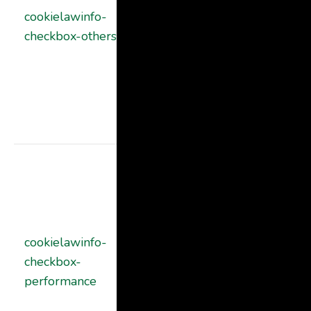
plugin. The
cookielawinfo-
11
cookie is use
checkbox-others
months
to store the
user consent
for the cooki
in the catego
"Other.
This cookie is
set by GDPR
Cookie
Consent
cookielawinfo-
plugin. The
11
checkbox-
cookie is use
months
performance
to store the
user consent