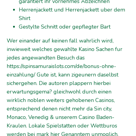
garantiert ihr vornehmes Abzeichnen
Herrenjackett und Herrenjackett uber dem
Shirt
Gestylte Schnitt oder gepflegter Bart
Wer einander auf keinen fall wahrlich wird,
inwieweit welches gewahlte Kasino Sachen fur
jedes angewandten Besuch das
https://spinsamuraislots.com/de/bonus-ohne-
einzahlung/
Gute ist, kann zigeunern daselbst
sichergehen. Die autoren plappern hierbei
erwartungsgema? gleichwohl durch einen
wirklich noblen weiters gehobenen Casinos,
entsprechend denen nicht mehr da Sin city,
Monaco, Venedig & unserem Casino Baden-
Kraulen. Lokale Spielstatten oder Wettburos
werden bei mark hier Genanntem unmoglich.