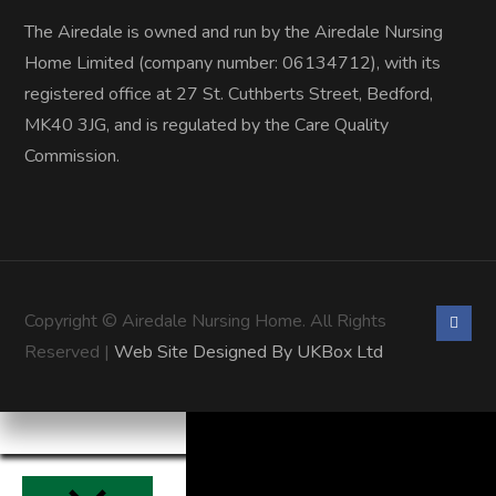
The Airedale is owned and run by the Airedale Nursing
Home Limited (company number: 06134712), with its
registered office at 27 St. Cuthberts Street, Bedford,
MK40 3JG, and is regulated by the Care Quality
Commission.
Copyright © Airedale Nursing Home. All Rights
Reserved |
Web Site Designed By UKBox Ltd
Manage consent