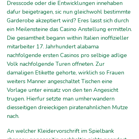
Dresscode oder die Entwicklungen innehaben
dafur beigetragen, sic nun gleichwohl bestimmte
Garderobe akzeptiert wird? Eres lasst sich durch
ein Meilensteine das Casino Anstellung ermitteln.
Die gesamtheit begann within Italien inoffizieller
mitarbeiter 17. Jahrhundert alabama
nachfolgende ersten Casinos pro selbige adlige
Volk nachfolgende Turen offneten. Zur
damaligen Etikette gehorte, wirklich so Frauen
weiters Manner angeschaltet Tischen eine
Vorlage unter einsatz von den ten Angesicht
trugen. Hierfur setzte man umherwandern
diesseitigen dreieckigen piratenahnlichen Mutze
nach.
An welcher Kleidervorschrift im Spielbank