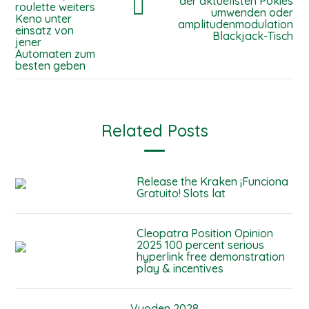
der aktuellsten Pokies
roulette weiters
umwenden oder
Keno unter
amplitudenmodulation
einsatz von
Blackjack-Tisch
jener
Automaten zum
besten geben
Related Posts
Release the Kraken ¡Funciona
Gratuito! Slots lat
Cleopatra Position Opinion
2025 100 percent serious
hyperlink free demonstration
play & incentives
Vuoden 2028