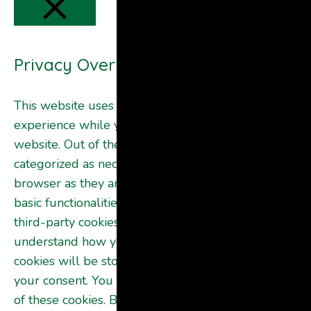
Privacy Overview
CLOSE
This website uses cookies to improve your
experience while you navigate through the
website. Out of these, the cookies that are
categorized as necessary are stored on your
browser as they are essential for the working of
basic functionalities of the website. We also use
third-party cookies that help us analyze and
understand how you use this website. These
cookies will be stored in your browser only with
your consent. You also have the option to opt-out
of these cookies. But opting out of some of these