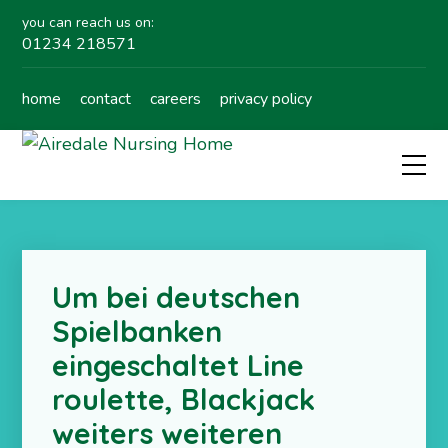
you can reach us on:
01234 218571
home
contact
careers
privacy policy
Um bei deutschen
Spielbanken
eingeschaltet Line
roulette, Blackjack
weiters weiteren