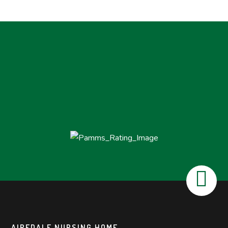
AIREDALE NURSING HOME