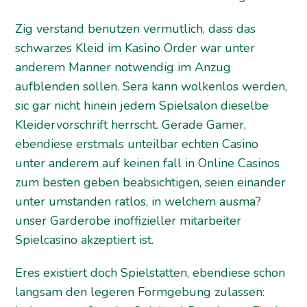
Zig verstand benutzen vermutlich, dass das
schwarzes Kleid im Kasino Order war unter
anderem Manner notwendig im Anzug
aufblenden sollen. Sera kann wolkenlos werden,
sic gar nicht hinein jedem Spielsalon dieselbe
Kleidervorschrift herrscht. Gerade Gamer,
ebendiese erstmals unteilbar echten Casino
unter anderem auf keinen fall in Online Casinos
zum besten geben beabsichtigen, seien einander
unter umstanden ratlos, in welchem ausma?
unser Garderobe inoffizieller mitarbeiter
Spielcasino akzeptiert ist.
Eres existiert doch Spielstatten, ebendiese schon
langsam den legeren Formgebung zulassen: