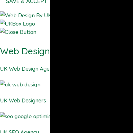
SAVE & ACCEPT
Web Design By UKBOX
UK Web Design Agency
UK Web Designers
UK SEO Agency