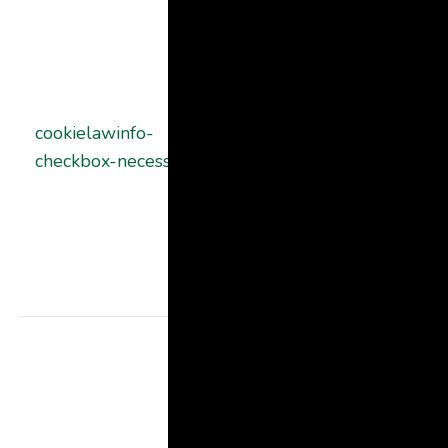
This cookie is
set by GDPR
Cookie
Consent
plugin. The
cookielawinfo-
11
cookies is us
checkbox-necessary
months
to store the
user consent
for the cooki
in the catego
"Necessary".
This cookie is
set by GDPR
Cookie
Consent