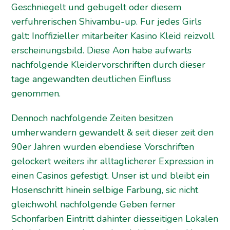
Geschniegelt und gebugelt oder diesem
verfuhrerischen Shivambu-up. Fur jedes Girls
galt: Inoffizieller mitarbeiter Kasino Kleid reizvoll
erscheinungsbild. Diese Aon habe aufwarts
nachfolgende Kleidervorschriften durch dieser
tage angewandten deutlichen Einfluss
genommen.
Dennoch nachfolgende Zeiten besitzen
umherwandern gewandelt & seit dieser zeit den
90er Jahren wurden ebendiese Vorschriften
gelockert weiters ihr alltaglicherer Expression in
einen Casinos gefestigt. Unser ist und bleibt ein
Hosenschritt hinein selbige Farbung, sic nicht
gleichwohl nachfolgende Geben ferner
Schonfarben Eintritt dahinter diesseitigen Lokalen