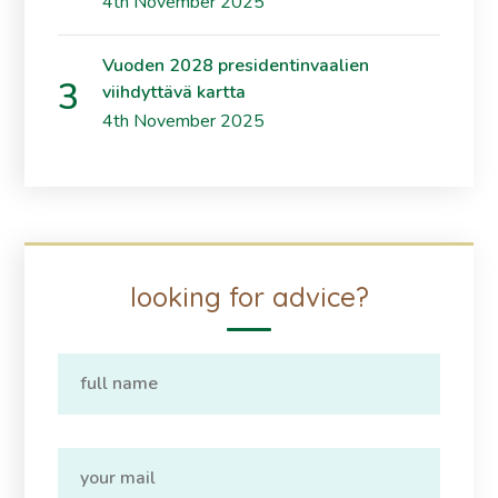
4th November 2025
Vuoden 2028 presidentinvaalien
viihdyttävä kartta
4th November 2025
looking for advice?