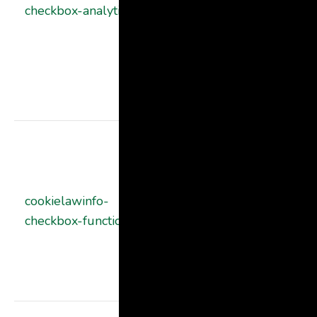
cookie is use
checkbox-analytics
months
to store the
user consent
for the cooki
in the catego
"Analytics".
The cookie is
set by GDPR
cookie conse
cookielawinfo-
11
to record the
checkbox-functional
months
user consent
for the cooki
in the catego
"Functional".