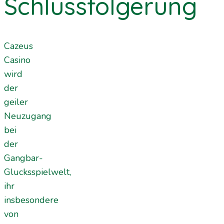
Schlussfolgerung
Cazeus
Casino
wird
der
geiler
Neuzugang
bei
der
Gangbar-
Glucksspielwelt,
ihr
insbesondere
von