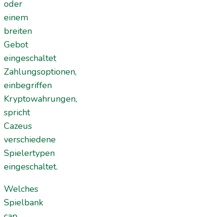
oder
einem
breiten
Gebot
eingeschaltet
Zahlungsoptionen,
einbegriffen
Kryptowahrungen,
spricht
Cazeus
verschiedene
Spielertypen
eingeschaltet.
Welches
Spielbank
cap