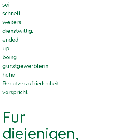
sei
schnell
weiters
dienstwillig,
ended
up
being
gunstgewerblerin
hohe
Benutzerzufriedenheit
verspricht.
Fur
diejenigen,