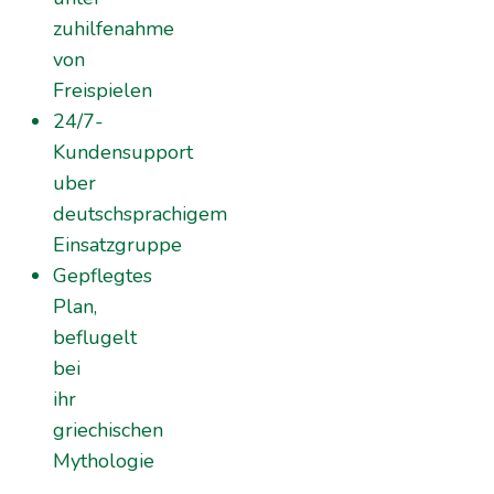
zuhilfenahme
von
Freispielen
24/7-
Kundensupport
uber
deutschsprachigem
Einsatzgruppe
Gepflegtes
Plan,
beflugelt
bei
ihr
griechischen
Mythologie