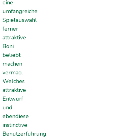
eine
umfangreiche
Spielauswahl
ferner
attraktive
Boni
beliebt
machen
vermag.
Welches
attraktive
Entwurf
und
ebendiese
instinctive
Benutzerfuhrung