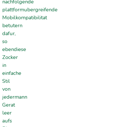
nachfolgende
plattformubergreifende
Mobilkompatibilitat
betutern
dafur,
so
ebendiese
Zocker
in
einfache
Stil
von
jedermann
Gerat
leer
aufs