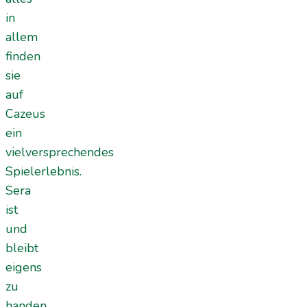
in
allem
finden
sie
auf
Cazeus
ein
vielversprechendes
Spielerlebnis.
Sera
ist
und
bleibt
eigens
zu
handen