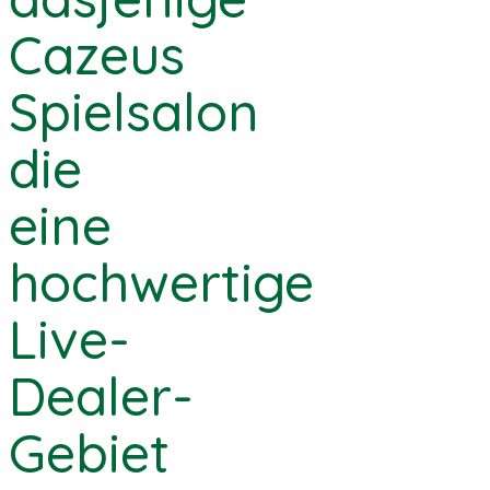
Cazeus
Spielsalon
die
eine
hochwertige
Live-
Dealer-
Gebiet