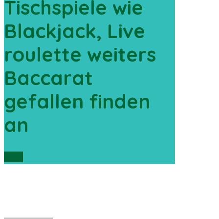
Tischspiele wie
Blackjack, Live
roulette weiters
Baccarat
gefallen finden
an
Scroll