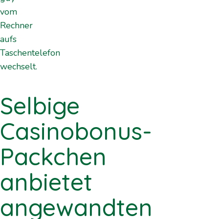
vom
Rechner
aufs
Taschentelefon
wechselt.
Selbige
Casinobonus-
Packchen
anbietet
angewandten