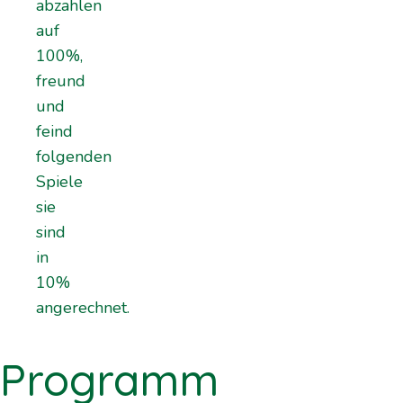
abzahlen
auf
100%,
freund
und
feind
folgenden
Spiele
sie
sind
in
10%
angerechnet.
Programm