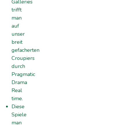
Galleries
trifft
man
auf
unser
breit
gefacherten
Croupiers
durch
Pragmatic
Drama
Real
time.
Diese
Spiele
man