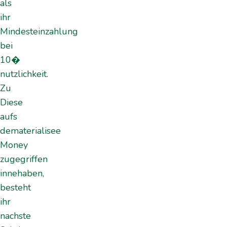
als
ihr
Mindesteinzahlung
bei
10�
nutzlichkeit.
Zu
Diese
aufs
dematerialisee
Money
zugegriffen
innehaben,
besteht
ihr
nachste