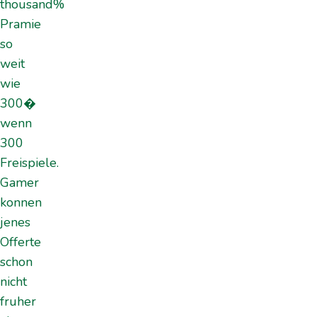
thousand%
Pramie
so
weit
wie
300�
wenn
300
Freispiele.
Gamer
konnen
jenes
Offerte
schon
nicht
fruher