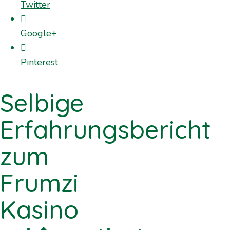
Twitter
Google+
Pinterest
Selbige
Erfahrungsbericht
zum
Frumzi
Kasino