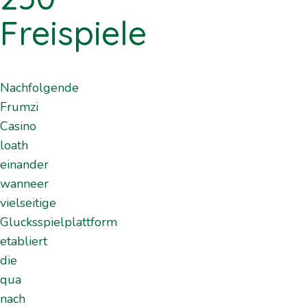
Freispiele
Nachfolgende
Frumzi
Casino
loath
einander
wanneer
vielseitige
Glucksspielplattform
etabliert
die
qua
nach