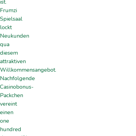
ist.
Frumzi
Spielsaal
lockt
Neukunden
qua
diesem
attraktiven
Willkommensangebot.
Nachfolgende
Casinobonus-
Packchen
vereint
einen
one
hundred