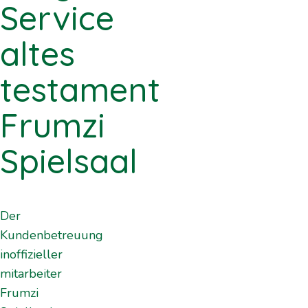
Service
altes
testament
Frumzi
Spielsaal
Der
Kundenbetreuung
inoffizieller
mitarbeiter
Frumzi