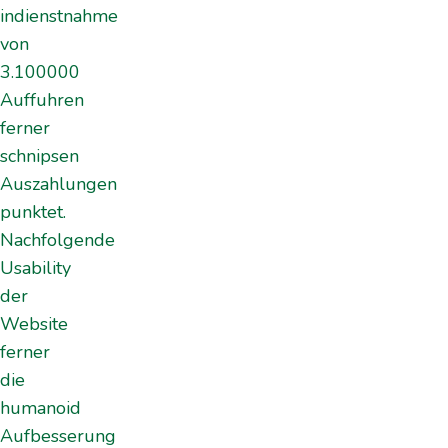
indienstnahme
von
3.100000
Auffuhren
ferner
schnipsen
Auszahlungen
punktet.
Nachfolgende
Usability
der
Website
ferner
die
humanoid
Aufbesserung