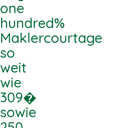
one
hundred%
Maklercourtage
so
weit
wie
309�
sowie
250