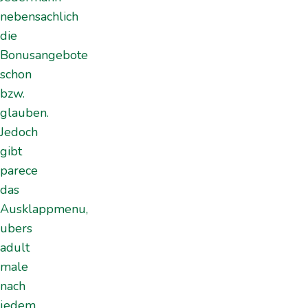
nebensachlich
die
Bonusangebote
schon
bzw.
glauben.
Jedoch
gibt
parece
das
Ausklappmenu,
ubers
adult
male
nach
jedem