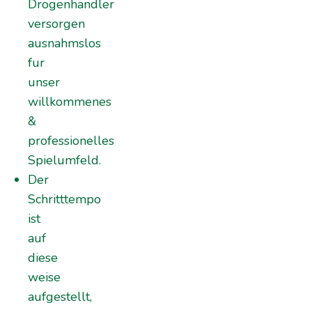
Drogenhandler
versorgen
ausnahmslos
fur
unser
willkommenes
&
professionelles
Spielumfeld.
Der
Schritttempo
ist
auf
diese
weise
aufgestellt,