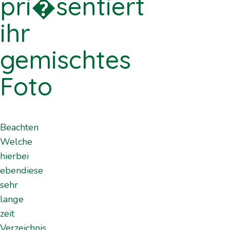
pri�sentiert
ihr
gemischtes
Foto
Beachten
Welche
hierbei
ebendiese
sehr
lange
zeit
Verzeichnis