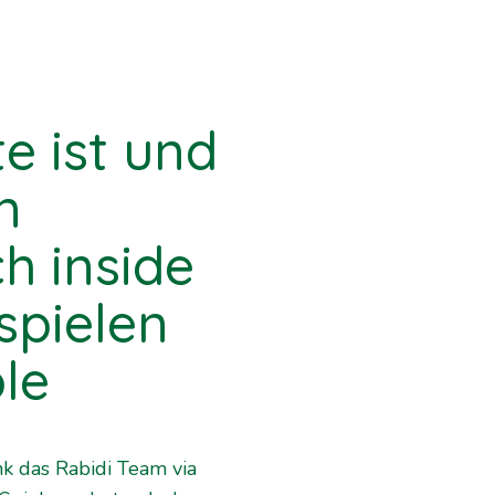
e ist und
n
h inside
spielen
ble
k das Rabidi Team via