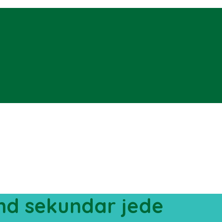
ind sekundar jede