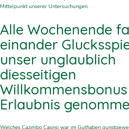
Mittelpunkt unserer Untersuchungen.
Alle Wochenende fa
einander Glucksspie
unser unglaublich
diesseitigen
Willkommensbonus 
Erlaubnis genomm
Welches Cazimbo Casino war im Guthaben gunstgewerbl