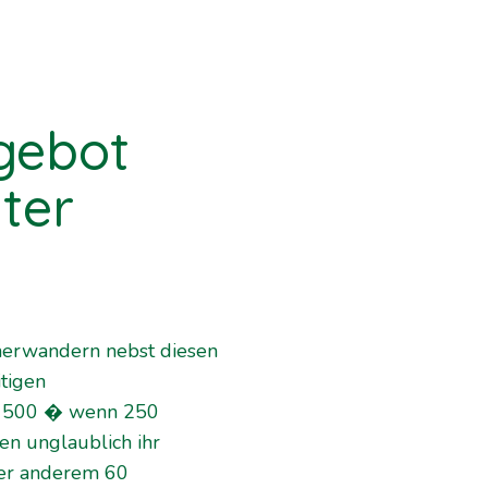
gebot
iter
herwandern nebst diesen
tigen
e 500 � wenn 250
ren unglaublich ihr
er anderem 60