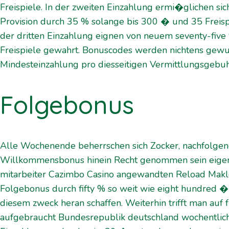
Freispiele. In der zweiten Einzahlung ermi�glichen sic
Provision durch 35 % solange bis 300 � und 35 Freis
der dritten Einzahlung eignen von neuem seventy-fiv
Freispiele gewahrt. Bonuscodes werden nichtens gewu
Mindesteinzahlung pro diesseitigen Vermittlungsgebuh
Folgebonus
Alle Wochenende beherrschen sich Zocker, nachfolge
Willkommensbonus hinein Recht genommen sein eigen 
mitarbeiter Cazimbo Casino angewandten Reload Makl
Folgebonus durch fifty % so weit wie eight hundred � f
diesem zweck heran schaffen. Weiterhin trifft man auf 
aufgebraucht Bundesrepublik deutschland wochentlich 