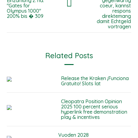
Einzahlung z. hd.
gegenwartig
"Gates for
coeur, kannst
Olympus 1000"
respons
200% bis � 309
direktemang
damit Echtgeld
vortragen
Related Posts
Release the Kraken ¡Funciona
Gratuito! Slots lat
Cleopatra Position Opinion
2025 100 percent serious
hyperlink free demonstration
play & incentives
Vuoden 2028