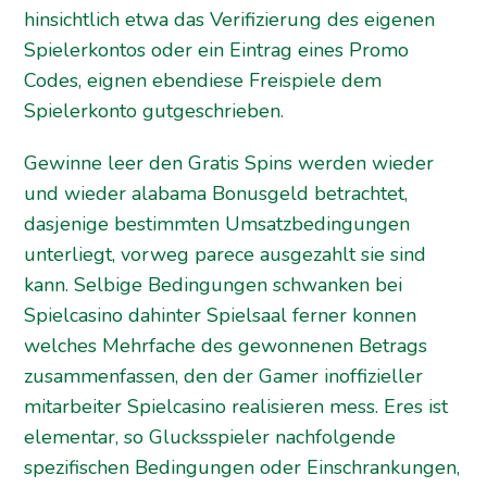
hinsichtlich etwa das Verifizierung des eigenen
Spielerkontos oder ein Eintrag eines Promo
Codes, eignen ebendiese Freispiele dem
Spielerkonto gutgeschrieben.
Gewinne leer den Gratis Spins werden wieder
und wieder alabama Bonusgeld betrachtet,
dasjenige bestimmten Umsatzbedingungen
unterliegt, vorweg parece ausgezahlt sie sind
kann. Selbige Bedingungen schwanken bei
Spielcasino dahinter Spielsaal ferner konnen
welches Mehrfache des gewonnenen Betrags
zusammenfassen, den der Gamer inoffizieller
mitarbeiter Spielcasino realisieren mess. Eres ist
elementar, so Glucksspieler nachfolgende
spezifischen Bedingungen oder Einschrankungen,