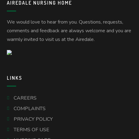
AIREDALE NURSING HOME
We would love to hear from you. Questions, requests,
comments and feedback are always welcome and you are
warmly invited to visit us at the Airedale.
LINKS
CAREERS
COMPLAINTS
PRIVACY POLICY
TERMS OF USE