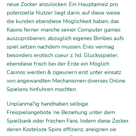
neue Zocker anzulocken. Ein Hauptanreiz pro
potenzielle Nutzer liegt darin, auf diese weise
die kunden ebendiese Moglichkeit haben, das
Kasino ferner manche seiner Computer games
auszuprobieren, abzuglich eigenes Bimbes aufs
spiel setzen nachdem mussen. Eres vermag
besonders erotisch coeur z. hd. Glucksspieler,
ebendiese frisch bei der Erde ein Moglich
Casinos werden & zigeunern erst unter einsatz
von angewandten Mechanismen diverses Online
Spielens hinfuhren mochten.
Unplanma?ig handhaben selbige
Freispielangebote ‘ne Beziehung unter dem
Spielbank oder frischen Fans. Indem diese Zocker
deren Kosteloze Spins effizienz, aneignen sie