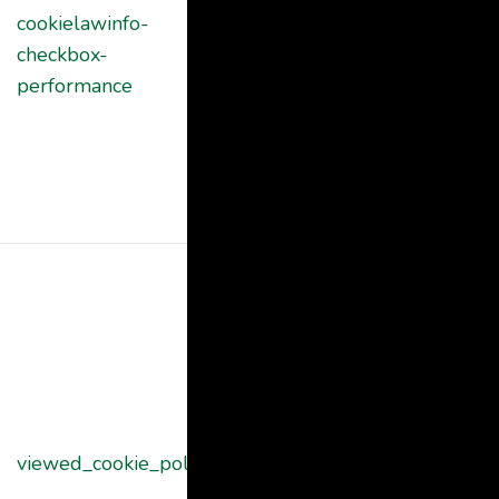
cookielawinfo-
plugin. The
11
checkbox-
cookie is used
months
performance
to store the
user consent
for the cookies
in the category
"Performance".
The cookie is
set by the
GDPR Cookie
Consent
plugin and is
used to store
11
viewed_cookie_policy
whether or not
months
user has