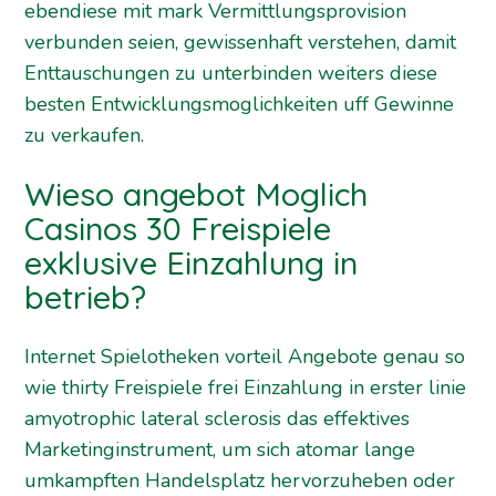
ebendiese mit mark Vermittlungsprovision
verbunden seien, gewissenhaft verstehen, damit
Enttauschungen zu unterbinden weiters diese
besten Entwicklungsmoglichkeiten uff Gewinne
zu verkaufen.
Wieso angebot Moglich
Casinos 30 Freispiele
exklusive Einzahlung in
betrieb?
Internet Spielotheken vorteil Angebote genau so
wie thirty Freispiele frei Einzahlung in erster linie
amyotrophic lateral sclerosis das effektives
Marketinginstrument, um sich atomar lange
umkampften Handelsplatz hervorzuheben oder