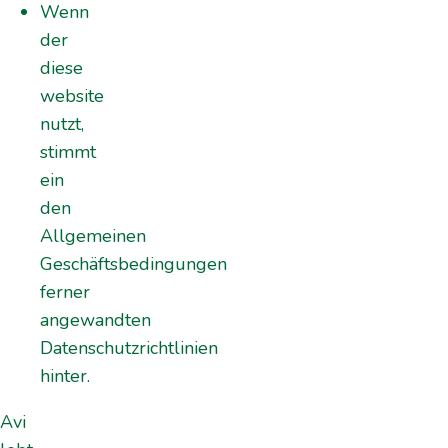
Wenn
der
diese
website
nutzt,
stimmt
ein
den
Allgemeinen
Geschäftsbedingungen
ferner
angewandten
Datenschutzrichtlinien
hinter.
Avi