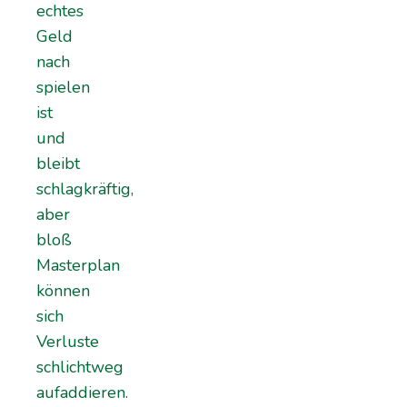
echtes
Geld
nach
spielen
ist
und
bleibt
schlagkräftig,
aber
bloß
Masterplan
können
sich
Verluste
schlichtweg
aufaddieren.