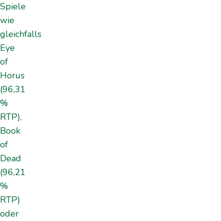
Spiele
wie
gleichfalls
Eye
of
Horus
(96,31
%
RTP),
Book
of
Dead
(96,21
%
RTP)
oder