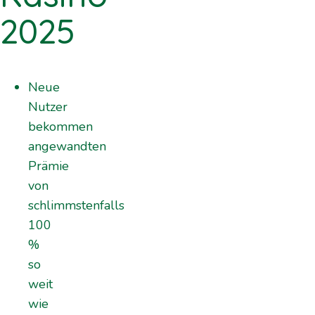
2025
Neue
Nutzer
bekommen
angewandten
Prämie
von
schlimmstenfalls
100
%
so
weit
wie