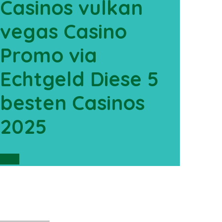
Casinos vulkan
vegas Casino
Promo via
Echtgeld Diese 5
besten Casinos
2025
Scroll