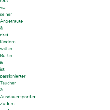
lebt
via
seiner
Angetraute
&
drei
Kindern
within
Berlin
&
ist
passionierter
Taucher
&
Ausdauersportler.
Zudem