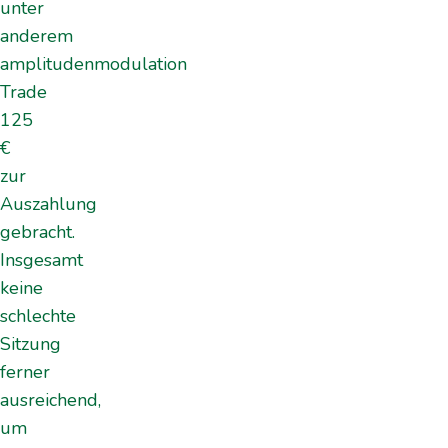
unter
anderem
amplitudenmodulation
Trade
125
€
zur
Auszahlung
gebracht.
Insgesamt
keine
schlechte
Sitzung
ferner
ausreichend,
um