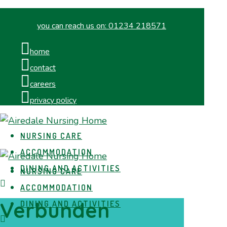
you can reach us on:
01234 218571
home
contact
careers
privacy policy
NURSING CARE
ACCOMMODATION
DINING AND ACTIVITIES
NURSING CARE
ACCOMMODATION
Verbunden
DINING AND ACTIVITIES