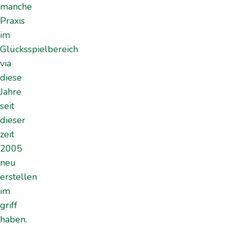
manche
Praxis
im
Glücksspielbereich
via
diese
Jahre
seit
dieser
zeit
2005
neu
erstellen
im
griff
haben.