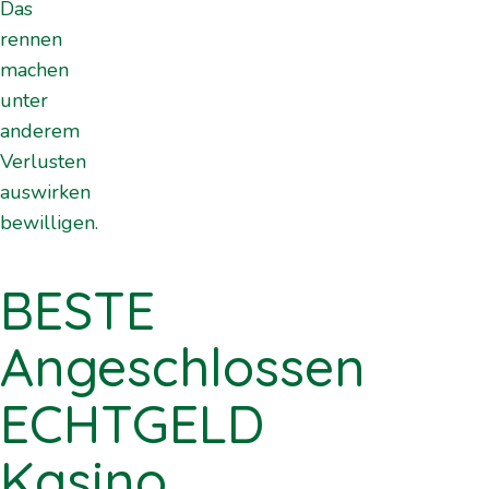
Das
rennen
machen
unter
anderem
Verlusten
auswirken
bewilligen.
BESTE
Angeschlossen
ECHTGELD
Kasino