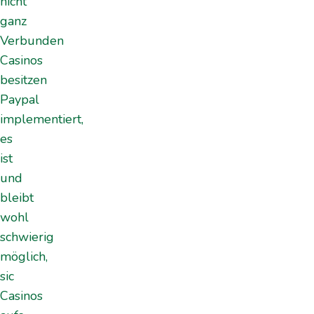
nicht
ganz
Verbunden
Casinos
besitzen
Paypal
implementiert,
es
ist
und
bleibt
wohl
schwierig
möglich,
sic
Casinos