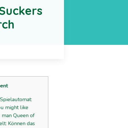
Suckers
rch
ent
pielautomat:
ou might like
s man Queen of
elt: Können das