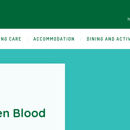
ING CARE
ACCOMMODATION
DINING AND ACTI
en Blood