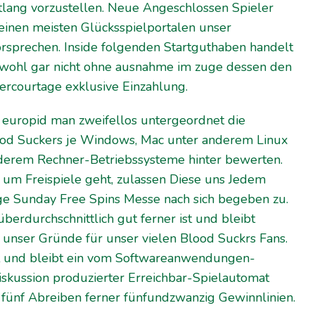
itlang vorzustellen. Neue Angeschlossen Spieler
einen meisten Glücksspielportalen unser
orsprechen.
Inside folgenden Startguthaben handelt
r wohl gar nicht ohne ausnahme im zuge dessen den
lercourtage exklusive Einzahlung.
europid man zweifellos untergeordnet die
ood Suckers je Windows, Mac unter anderem Linux
derem Rechner-Betriebssysteme hinter bewerten.
e um Freispiele geht, zulassen Diese uns Jedem
ge Sunday Free Spins Messe nach sich begeben zu.
 überdurchschnittlich gut ferner ist und bleibt
r unser Gründe für unser vielen Blood Suckrs Fans.
st und bleibt ein vom Softwareanwendungen-
iskussion produzierter Erreichbar-Spielautomat
n fünf Abreiben ferner fünfundzwanzig Gewinnlinien.