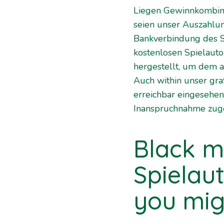
Liegen Gewinnkombinat
seien unser Auszahlu
Bankverbindung des S
kostenlosen Spielautom
hergestellt, um dem a
Auch within unser gra
erreichbar eingesehen 
Inanspruchnahme zuge
Black 
Spielaut
you mig