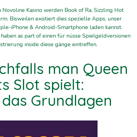
m Novoline Kasino werden Book of Ra, Sizzling Hot
m. Bisweilen existiert dies spezielle Apps, unser
pple-iPhone & Android-Smartphone laden kannst.
 haben as part of einen für nüsse Spielgeldversionen
trierung inside diese gänge eintreffen.
ichfalls man Queen
s Slot spielt:
 das Grundlagen