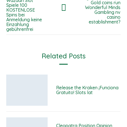
Wazdan Slot
Gold coins run
Spiele 100
Wonderful Minds
KOSTENLOSE
Gambling nv
Spins bei
casino
Anmeldung keine
establishment?
Einzahlung
gebührenfrei
Related Posts
Release the Kraken ¡Funciona
Gratuito! Slots lat
Cleopatra Position Opinion