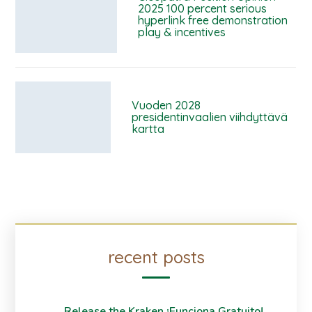
2025 100 percent serious
hyperlink free demonstration
play & incentives
Vuoden 2028
presidentinvaalien viihdyttävä
kartta
recent posts
Release the Kraken ¡Funciona Gratuito!