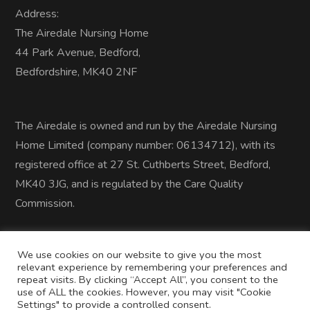
Address:
The Airedale Nursing Home
44 Park Avenue, Bedford,
Bedfordshire, MK40 2NF
The Airedale is owned and run by the Airedale Nursing
Home Limited (company number: 06134712), with its
registered office at 27 St. Cuthberts Street, Bedford,
MK40 3JG, and is regulated by the Care Quality
Commission.
We use cookies on our website to give you the most
relevant experience by remembering your preferences and
repeat visits. By clicking “Accept All”, you consent to the
use of ALL the cookies. However, you may visit "Cookie
Settings" to provide a controlled consent.
Copyright © Airedale Nursing Home. All Rights