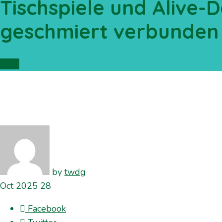
Tischspiele und Alive-D
geschmiert verbunden
Scroll
by
twdg
Oct
2025
28
Facebook