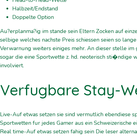
Head-to-Head-Wette
Halbzeit/Endstand
Doppelte Option
Au?erplanma?ig im stande sein Eltern Zocken auf einze
selbige welches nachste Preis schiessen seien so lange
Verwarnung weiters einiges mehr. An dieser stelle im
sogar die eine Sportwette z. hd. neoterisch sti�ndige 
involviert.
Verfugbare Stay-W
Live-Auf etwas setzen sie sind vermutlich ebendiese 
Sportwetten fur jedes Gamer aus ein Schweizerische e
Real time-Auf etwas setzen fahig sein Die leser altern