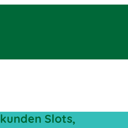
kunden Slots,