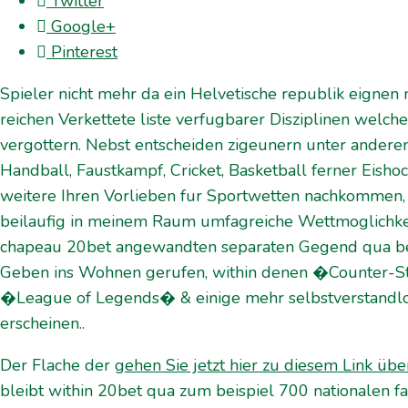
Twitter
Google+
Pinterest
Spieler nicht mehr da ein Helvetische republik eigne
reichen Verkettete liste verfugbarer Disziplinen welch
vergottern. Nebst entscheiden zigeunern unter anderem
Handball, Faustkampf, Cricket, Basketball ferner Eishoc
weitere Ihren Vorlieben fur Sportwetten nachkommen,
beilaufig in meinem Raum umfagreiche Wettmoglichkei
chapeau 20bet angewandten separaten Gegend qua bel
Geben ins Wohnen gerufen, within denen �Counter-
�League of Legends� & einige mehr selbstverstandlci
erscheinen..
Der Flache der
gehen Sie jetzt hier zu diesem Link übe
bleibt within 20bet qua zum beispiel 700 nationalen fal