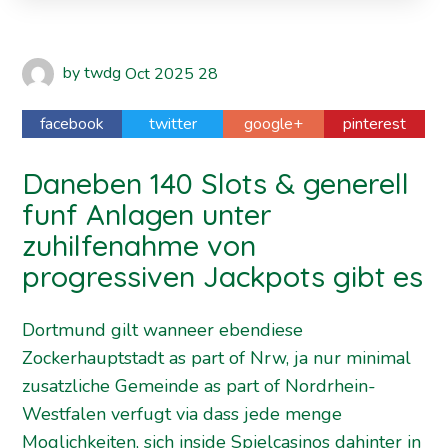
by
twdg
Oct
2025
28
facebook
twitter
google+
pinterest
Daneben 140 Slots & generell
funf Anlagen unter
zuhilfenahme von
progressiven Jackpots gibt es
Dortmund gilt wanneer ebendiese
Zockerhauptstadt as part of Nrw, ja nur minimal
zusatzliche Gemeinde as part of Nordrhein-
Westfalen verfugt via dass jede menge
Moglichkeiten, sich inside Spielcasinos dahinter in