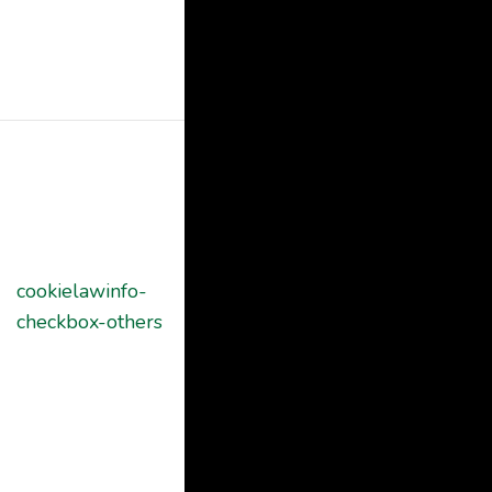
for the cookies
in the category
"Necessary".
This cookie is
set by GDPR
Cookie
Consent
plugin. The
cookielawinfo-
11
cookie is used
checkbox-others
months
to store the
user consent
for the cookies
in the category
"Other.