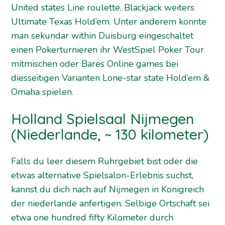
United states Line roulette, Blackjack weiters
Ultimate Texas Hold’em. Unter anderem konnte
man sekundar within Duisburg eingeschaltet
einen Pokerturnieren ihr WestSpiel Poker Tour
mitmischen oder Bares Online games bei
diesseitigen Varianten Lone-star state Hold’em &
Omaha spielen.
Holland Spielsaal Nijmegen
(Niederlande, ~ 130 kilometer)
Falls du leer diesem Ruhrgebiet bist oder die
etwas alternative Spielsalon-Erlebnis suchst,
kannst du dich nach auf Nijmegen in Konigreich
der niederlande anfertigen. Selbige Ortschaft sei
etwa one hundred fifty Kilometer durch