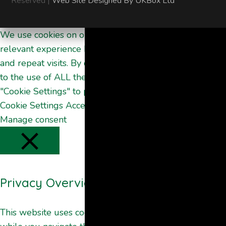
Reserved |
Web Site Designed By UKBox Ltd
We use cookies on our website to give you the most
relevant experience by remembering your preferences
and repeat visits. By clicking “Accept All”, you consent
to the use of ALL the cookies. However, you may visit
"Cookie Settings" to provide a controlled consent.
Cookie Settings
Accept All
Manage consent
Privacy Overview
CLOSE
This website uses cookies to improve your experience