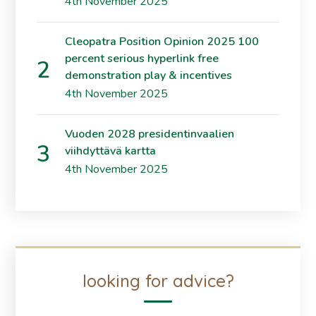
4th November 2025
Cleopatra Position Opinion 2025 100
percent serious hyperlink free
demonstration play & incentives
4th November 2025
Vuoden 2028 presidentinvaalien
viihdyttävä kartta
4th November 2025
looking for advice?