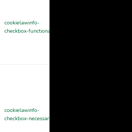
set by GDPR
cookie consent
cookielawinfo-
11
to record the
checkbox-functional
months
user consent
for the cookies
in the category
"Functional".
This cookie is
set by GDPR
Cookie
Consent
plugin. The
cookielawinfo-
11
cookies is used
checkbox-necessary
months
to store the
user consent