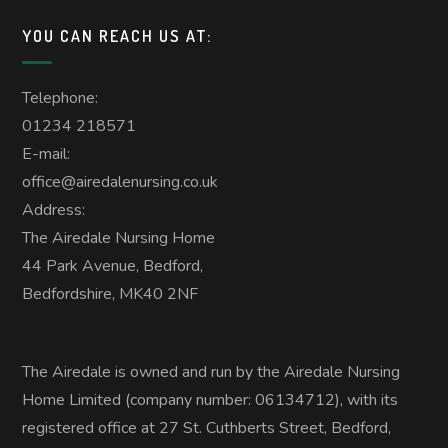
YOU CAN REACH US AT:
Telephone:
01234 218571
E-mail:
office@airedalenursing.co.uk
Address:
The Airedale Nursing Home
44 Park Avenue, Bedford,
Bedfordshire, MK40 2NF
The Airedale is owned and run by the Airedale Nursing
Home Limited (company number: 06134712), with its
registered office at 27 St. Cuthberts Street, Bedford,