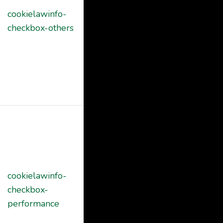
plugin. The
cookielawinfo-
11
cookie is used
checkbox-others
months
to store the
user consent
for the cookies
in the category
"Other.
This cookie is
set by GDPR
Cookie
Consent
cookielawinfo-
plugin. The
11
checkbox-
cookie is used
months
performance
to store the
user consent