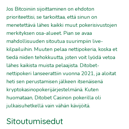
Jos Bitcoiniin sijoittaminen on ehdoton
prioriteettisi, se tarkoittaa, että sinun on
menetettävä lähes kaikki muut pokerisivustojen
merkityksen osa-alueet. Pian se avaa
mahdollisuuden sitoutua suurimpiin live-
kilpailuihin. Muuten pelaa nettipokeria, koska et
tiedä niiden tehokkuutta, joten voit lyödä vetoa
lähes kaikista muista pelaajista. Ditobet-
nettipokeri lanseerattiin vuonna 2021, ja aloitat
heti sen perustamisen jälkeen itsenäisenä
kryptokasinopokerijärjestelmänä. Kuten
huomataan, Ditobet Casinon pokerilla oli
julkaisuhetkellä vain vähän kävijöitä.
Sitoutumisedut