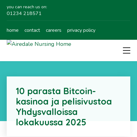
you can reach us on:
01234 218571
home
contact
careers
privacy policy
10 parasta Bitcoin-
kasinoa ja pelisivustoa
Yhdysvalloissa
lokakuussa 2025