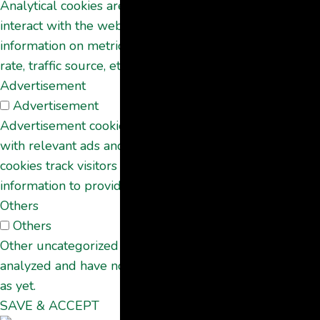
Analytical cookies are used to understand how visitors
interact with the website. These cookies help provide
information on metrics the number of visitors, bounce
rate, traffic source, etc.
Advertisement
Advertisement
Advertisement cookies are used to provide visitors
with relevant ads and marketing campaigns. These
cookies track visitors across websites and collect
information to provide customized ads.
Others
Others
Other uncategorized cookies are those that are being
analyzed and have not been classified into a category
as yet.
SAVE & ACCEPT