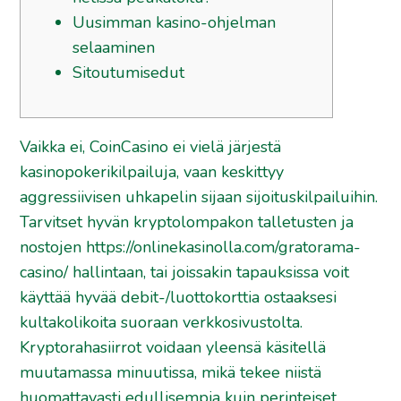
Uusimman kasino-ohjelman
selaaminen
Sitoutumisedut
Vaikka ei, CoinCasino ei vielä järjestä
kasinopokerikilpailuja, vaan keskittyy
aggressiivisen uhkapelin sijaan sijoituskilpailuihin.
Tarvitset hyvän kryptolompakon talletusten ja
nostojen
https://onlinekasinolla.com/gratorama-
casino/
hallintaan, tai joissakin tapauksissa voit
käyttää hyvää debit-/luottokorttia ostaaksesi
kultakolikoita suoraan verkkosivustolta.
Kryptorahasiirrot voidaan yleensä käsitellä
muutamassa minuutissa, mikä tekee niistä
huomattavasti edullisempia kuin perinteiset