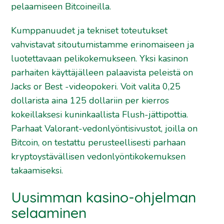
pelaamiseen Bitcoineilla.
Kumppanuudet ja tekniset toteutukset
vahvistavat sitoutumistamme erinomaiseen ja
luotettavaan pelikokemukseen. Yksi kasinon
parhaiten käyttäjälleen palaavista peleistä on
Jacks or Best -videopokeri. Voit valita 0,25
dollarista aina 125 dollariin per kierros
kokeillaksesi kuninkaallista Flush-jättipottia.
Parhaat Valorant-vedonlyöntisivustot, joilla on
Bitcoin, on testattu perusteellisesti parhaan
kryptoystävällisen vedonlyöntikokemuksen
takaamiseksi.
Uusimman kasino-ohjelman
selaaminen