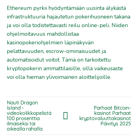
Ethereum pyrkii hyödyntämään uusinta älykästä
infrastruktuuria hajautetun pokerihuoneen takana
ja voi olla todistettavasti reilu online-peli. Niiden
ohjelmoitavuus mahdollistaa
kasinopokeriohjelmien läpinäkyvän
pelattavuuden, escrow-ominaisuudet ja
automatisoidut voitot. Tämä on tarkoitettu
kryptopokerin ammattilaisille, sillä vaikeusaste
voi olla hieman ylivoimainen aloittelijoille.
Nauti Dragon
Island -
Parhaat Bitcoin-
videokolikkopelistä
kasinot Parhaat
100 prosenttia
kryptovaluuttakasinot
ilmaiseksi tai
Päivitys 2025
oikealla rahalla