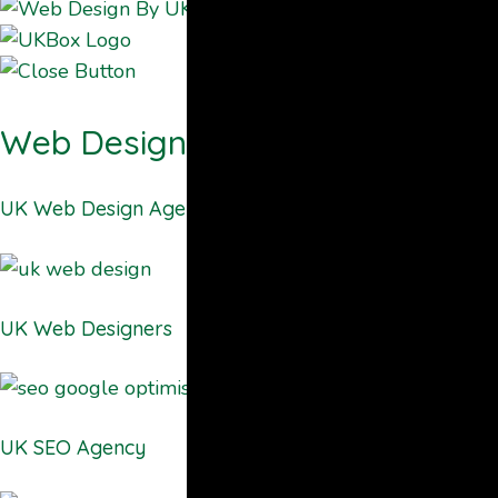
Web Design By UKBOX
UK Web Design Agency
UK Web Designers
UK SEO Agency