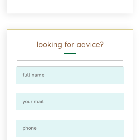
looking for advice?