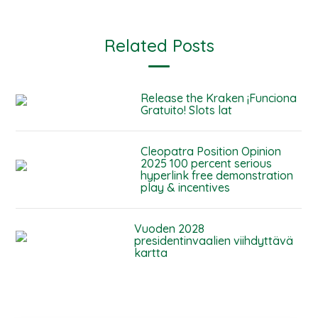
Related Posts
Release the Kraken ¡Funciona
Gratuito! Slots lat
Cleopatra Position Opinion
2025 100 percent serious
hyperlink free demonstration
play & incentives
Vuoden 2028
presidentinvaalien viihdyttävä
kartta