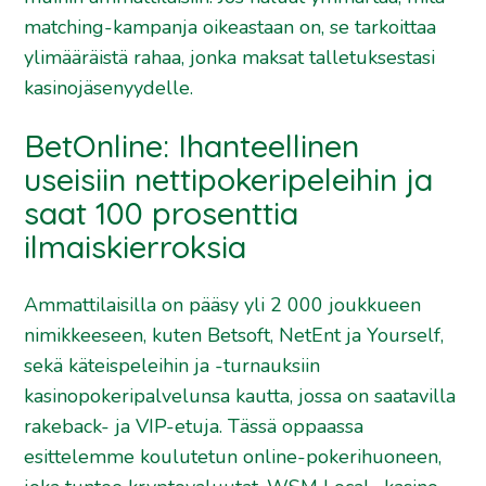
matching-kampanja oikeastaan ​​on, se tarkoittaa
ylimääräistä rahaa, jonka maksat talletuksestasi
kasinojäsenyydelle.
BetOnline: Ihanteellinen
useisiin nettipokeripeleihin ja
saat 100 prosenttia
ilmaiskierroksia
Ammattilaisilla on pääsy yli 2 000 joukkueen
nimikkeeseen, kuten Betsoft, NetEnt ja Yourself,
sekä käteispeleihin ja -turnauksiin
kasinopokeripalvelunsa kautta, jossa on saatavilla
rakeback- ja VIP-etuja. Tässä oppaassa
esittelemme koulutetun online-pokerihuoneen,