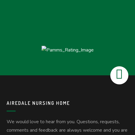
AIREDALE NURSING HOME
We would love to hear from you. Questions, requests,
comments and feedback are always welcome and you are