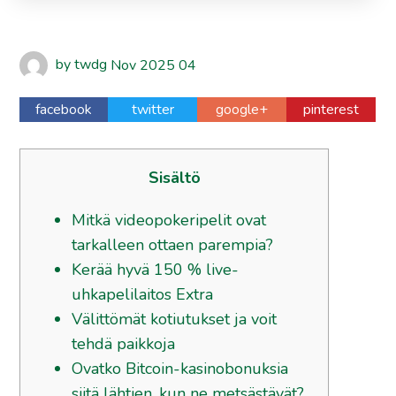
by
twdg
Nov
2025
04
facebook
twitter
google+
pinterest
Sisältö
Mitkä videopokeripelit ovat
tarkalleen ottaen parempia?
Kerää hyvä 150 % live-
uhkapelilaitos Extra
Välittömät kotiutukset ja voit
tehdä paikkoja
Ovatko Bitcoin-kasinobonuksia
siitä lähtien, kun ne metsästävät?