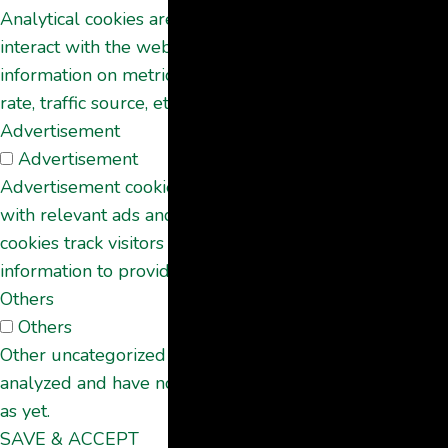
Analytical cookies are used to understand how visitors
interact with the website. These cookies help provide
information on metrics the number of visitors, bounce
rate, traffic source, etc.
Advertisement
Advertisement
Advertisement cookies are used to provide visitors
with relevant ads and marketing campaigns. These
cookies track visitors across websites and collect
information to provide customized ads.
Others
Others
Other uncategorized cookies are those that are being
analyzed and have not been classified into a category
as yet.
SAVE & ACCEPT