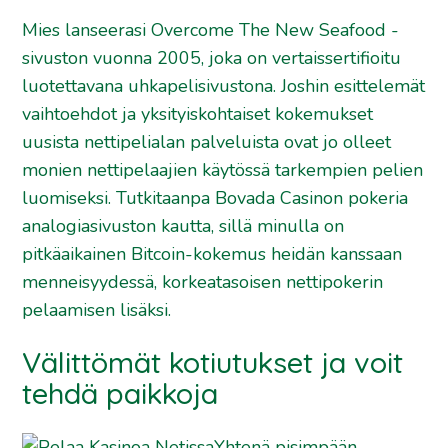
Mies lanseerasi Overcome The New Seafood -
sivuston vuonna 2005, joka on vertaissertifioitu
luotettavana uhkapelisivustona. Joshin esittelemät
vaihtoehdot ja yksityiskohtaiset kokemukset
uusista nettipelialan palveluista ovat jo olleet
monien nettipelaajien käytössä tarkempien pelien
luomiseksi. Tutkitaanpa Bovada Casinon pokeria
analogiasivuston kautta, sillä minulla on
pitkäaikainen Bitcoin-kokemus heidän kanssaan
menneisyydessä, korkeatasoisen nettipokerin
pelaamisen lisäksi.
Välittömät kotiutukset ja voit
tehdä paikkoja
Yhtenä pisimpään