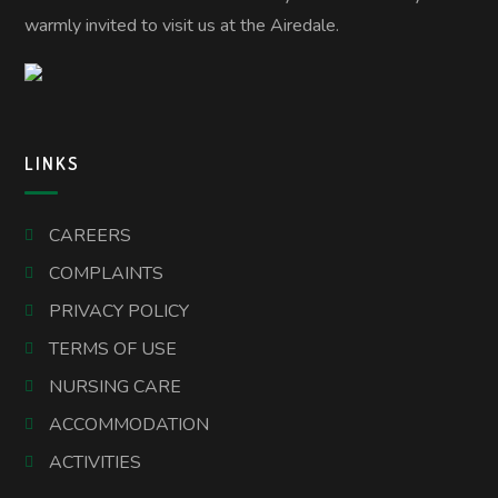
warmly invited to visit us at the Airedale.
LINKS
CAREERS
COMPLAINTS
PRIVACY POLICY
TERMS OF USE
NURSING CARE
ACCOMMODATION
ACTIVITIES