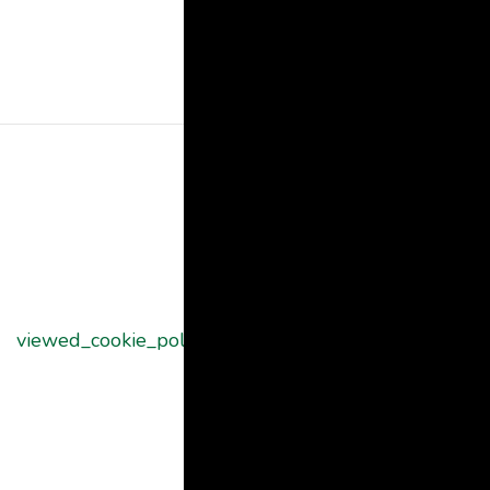
user consent
for the cookies
in the category
"Performance".
The cookie is
set by the
GDPR Cookie
Consent
plugin and is
used to store
11
viewed_cookie_policy
whether or not
months
user has
consented to
the use of
cookies. It does