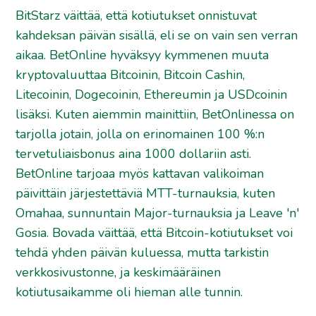
BitStarz väittää, että kotiutukset onnistuvat
kahdeksan päivän sisällä, eli se on vain sen verran
aikaa. BetOnline hyväksyy kymmenen muuta
kryptovaluuttaa Bitcoinin, Bitcoin Cashin,
Litecoinin, Dogecoinin, Ethereumin ja USDcoinin
lisäksi. Kuten aiemmin mainittiin, BetOnlinessa on
tarjolla jotain, jolla on erinomainen 100 %:n
tervetuliaisbonus aina 1000 dollariin asti.
BetOnline tarjoaa myös kattavan valikoiman
päivittäin järjestettäviä MTT-turnauksia, kuten
Omahaa, sunnuntain Major-turnauksia ja Leave 'n'
Gosia. Bovada väittää, että Bitcoin-kotiutukset voi
tehdä yhden päivän kuluessa, mutta tarkistin
verkkosivustonne, ja keskimääräinen
kotiutusaikamme oli hieman alle tunnin.