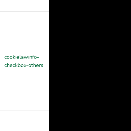
"Necessary".
This cookie is
set by GDPR
Cookie
Consent
plugin. The
cookielawinfo-
11
cookie is used
checkbox-others
months
to store the
user consent
for the cookies
in the category
"Other.
This cookie is
set by GDPR