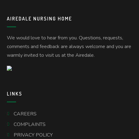
AIREDALE NURSING HOME
We would love to hear from you. Questions, requests,
comments and feedback are always welcome and you are
warmly invited to visit us at the Airedale.
LINKS
CAREERS
COMPLAINTS
PRIVACY POLICY