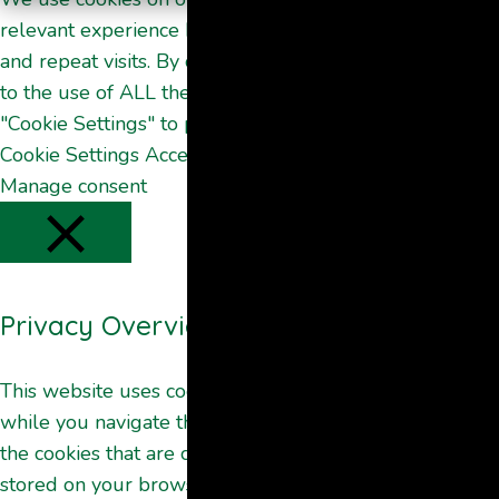
relevant experience by remembering your preferences
and repeat visits. By clicking “Accept All”, you consent
to the use of ALL the cookies. However, you may visit
"Cookie Settings" to provide a controlled consent.
Cookie Settings
Accept All
Manage consent
Privacy Overview
CLOSE
This website uses cookies to improve your experience
while you navigate through the website. Out of these,
the cookies that are categorized as necessary are
stored on your browser as they are essential for the