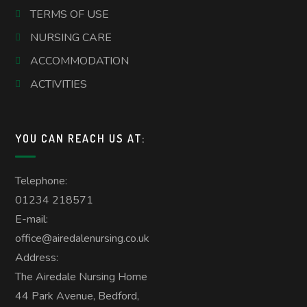
TERMS OF USE
NURSING CARE
ACCOMMODATION
ACTIVITIES
YOU CAN REACH US AT:
Telephone:
01234 218571
E-mail:
office@airedalenursing.co.uk
Address:
The Airedale Nursing Home
44 Park Avenue, Bedford,