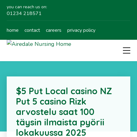
you can reach us on:
01234 218571
home
contact
careers
privacy policy
$5 Put Local casino NZ
Put 5 casino Rizk
arvostelu saat 100
täysin ilmaista pyörii
lokakuussa 2025