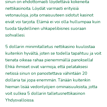
sinun on ehdottomasti löydettävä kokeneita
nettikasinoita. Löydät varmasti erityisiä
vetonauloja, joita omaisuuteen sidotut kasinot
eivät voi tarjota. Elämä ei voi olla hullumpaa kuin
tuoda täydellinen uhkapelibisnes suoraan
sohvallesi.
5 dollarin minimitalletus nettikasino kuulostaa
kuitenkin hyvältä, joten se todella tapahtuu ja voit
tienata oikeaa rahaa pienemmällä panoksella!
Ehkä ihmiset ovat varmoja, että pelataksesi
netissä sinun on panostettava vähintään 20
dollaria tai jopa enemmän. Tänään kuitenkin
hieman lisää vedonlyöjien ominaisuuksista, jotta
voit sulkea 5 dollarin talletusnettikasinon
Yhdysvalloissa.