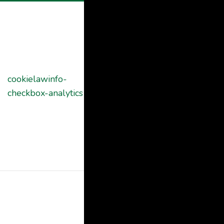
This cookie is
set by GDPR
Cookie
Consent
plugin. The
cookielawinfo-
11
cookie is used
checkbox-analytics
months
to store the
user consent
for the cookies
in the category
"Analytics".
The cookie is
set by GDPR
cookie consent