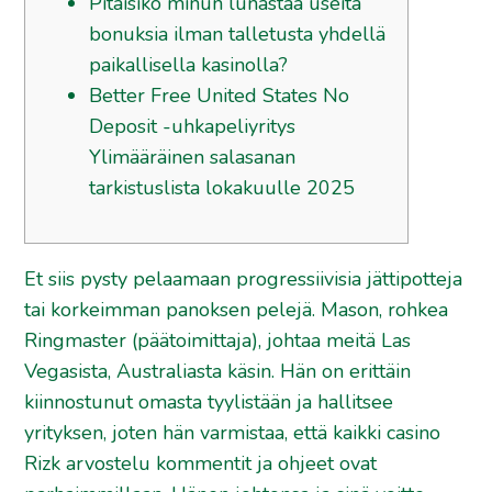
Pitäisikö minun lunastaa useita
bonuksia ilman talletusta yhdellä
paikallisella kasinolla?
Better Free United States No
Deposit -uhkapeliyritys
Ylimääräinen salasanan
tarkistuslista lokakuulle 2025
Et siis pysty pelaamaan progressiivisia jättipotteja
tai korkeimman panoksen pelejä. Mason, rohkea
Ringmaster (päätoimittaja), johtaa meitä Las
Vegasista, Australiasta käsin. Hän on erittäin
kiinnostunut omasta tyylistään ja hallitsee
yrityksen, joten hän varmistaa, että kaikki
casino
Rizk arvostelu
kommentit ja ohjeet ovat