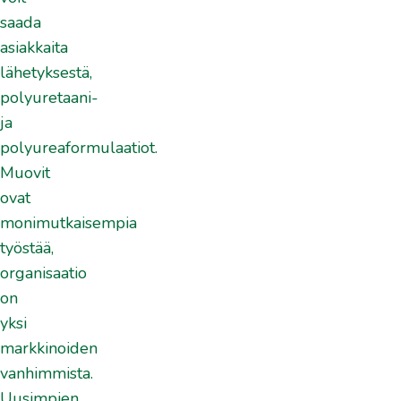
saada
asiakkaita
lähetyksestä,
polyuretaani-
ja
polyureaformulaatiot.
Muovit
ovat
monimutkaisempia
työstää,
organisaatio
on
yksi
markkinoiden
vanhimmista.
Uusimpien