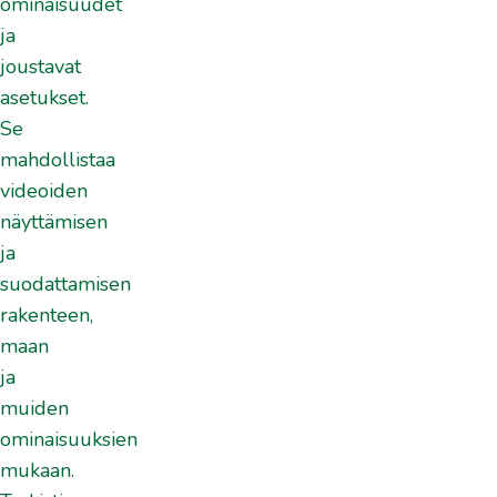
ominaisuudet
ja
joustavat
asetukset.
Se
mahdollistaa
videoiden
näyttämisen
ja
suodattamisen
rakenteen,
maan
ja
muiden
ominaisuuksien
mukaan.