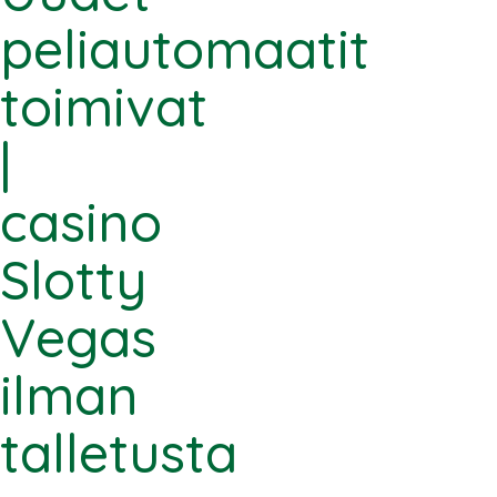
peliautomaatit
toimivat
|
casino
Slotty
Vegas
ilman
talletusta