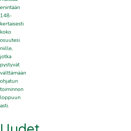
enintään
148-
kertaisesti
koko
osuutesi
niille,
jotka
pystyvät
välttämään
ohjatun
toiminnon
loppuun
asti.
Uudet