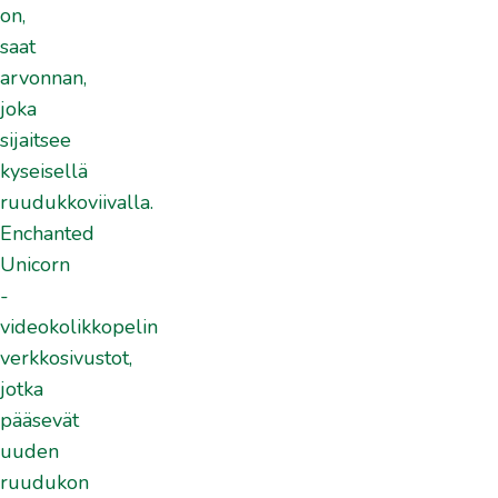
on,
saat
arvonnan,
joka
sijaitsee
kyseisellä
ruudukkoviivalla.
Enchanted
Unicorn
-
videokolikkopelin
verkkosivustot,
jotka
pääsevät
uuden
ruudukon