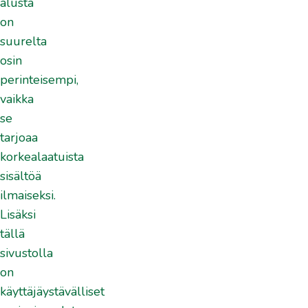
alusta
on
suurelta
osin
perinteisempi,
vaikka
se
tarjoaa
korkealaatuista
sisältöä
ilmaiseksi.
Lisäksi
tällä
sivustolla
on
käyttäjäystävälliset