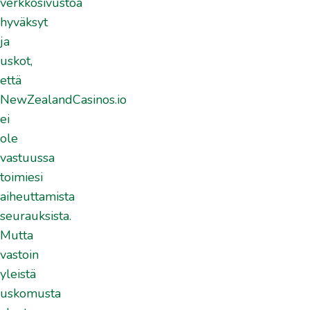
verkkosivustoa
hyväksyt
ja
uskot,
että
NewZealandCasinos.io
ei
ole
vastuussa
toimiesi
aiheuttamista
seurauksista.
Mutta
vastoin
yleistä
uskomusta