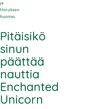
ja
Horuksen
huomio.
Pitäisikö
sinun
päättää
nauttia
Enchanted
Unicorn