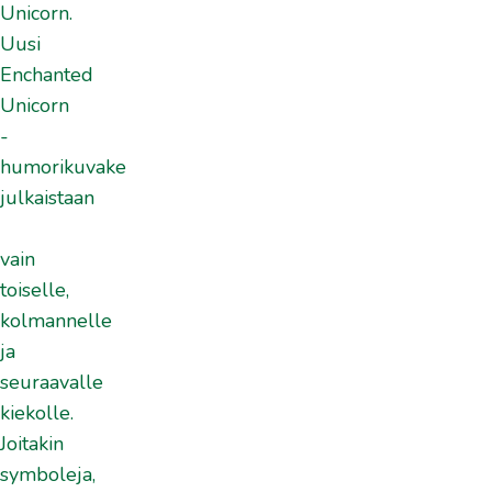
Unicorn.
Uusi
Enchanted
Unicorn
-
humorikuvake
julkaistaan
vain
toiselle,
kolmannelle
ja
seuraavalle
kiekolle.
Joitakin
symboleja,