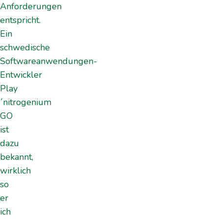
Anforderungen
entspricht.
Ein
schwedische
Softwareanwendungen-
Entwickler
Play
´nitrogenium
GO
ist
dazu
bekannt,
wirklich
so
er
ich