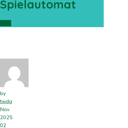
Spielautomat
Scroll
by
twdg
Nov
2025
02