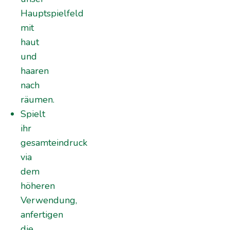
Hauptspielfeld
mit
haut
und
haaren
nach
räumen.
Spielt
ihr
gesamteindruck
via
dem
höheren
Verwendung,
anfertigen
die