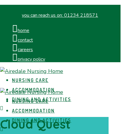
you can reach us on:
01234 218571
home
contact
careers
privacy policy
NURSING CARE
ACCOMMODATION
DINING AND ACTIVITIES
NURSING CARE
ACCOMMODATION
Cloud Quest
DINING AND ACTIVITIES