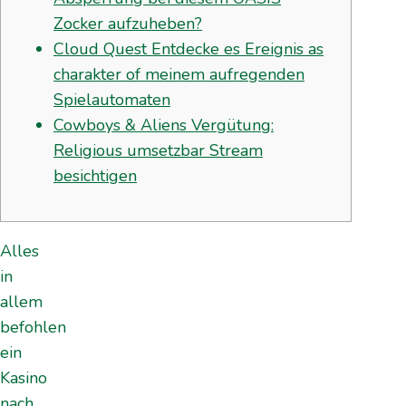
Zocker aufzuheben?
Cloud Quest Entdecke es Ereignis as
charakter of meinem aufregenden
Spielautomaten
Cowboys & Aliens Vergütung:
Religious umsetzbar Stream
besichtigen
Alles
in
allem
befohlen
ein
Kasino
nach