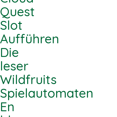
Quest
Slot
Aufführen
Die
leser
Wildfruits
Spielautomaten
En