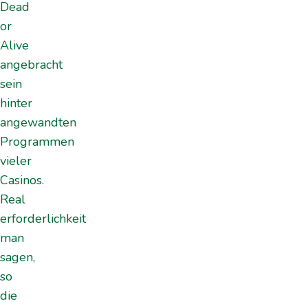
Dead
or
Alive
angebracht
sein
hinter
angewandten
Programmen
vieler
Casinos.
Real
erforderlichkeit
man
sagen,
so
die