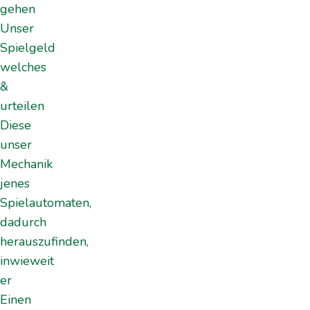
gehen
Unser
Spielgeld
welches
&
urteilen
Diese
unser
Mechanik
jenes
Spielautomaten,
dadurch
herauszufinden,
inwieweit
er
Einen