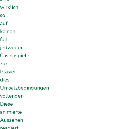
wirklich
so
auf
keinen
fall
jedweder
Casinospiele
zur
Pläsier
dies
Umsatzbedingungen
vollenden.
Diese
animierte
Aussehen
reagiert