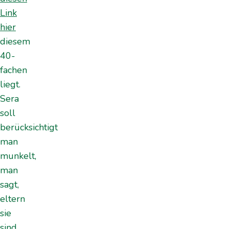
Link
hier
diesem
40-
fachen
liegt.
Sera
soll
berücksichtigt
man
munkelt,
man
sagt,
eltern
sie
sind,