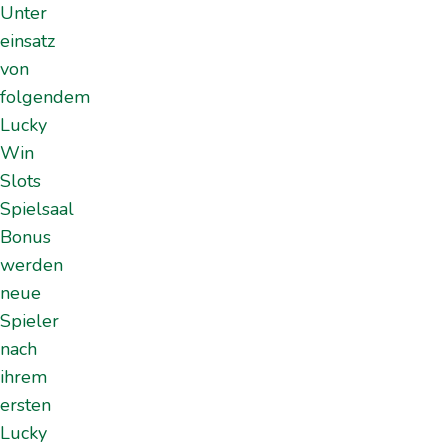
Unter
einsatz
von
folgendem
Lucky
Win
Slots
Spielsaal
Bonus
werden
neue
Spieler
nach
ihrem
ersten
Lucky