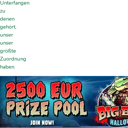
Unterfangen
zu
denen
gehört,
unser
unser
größte
Zuordnung
haben.