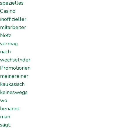
spezielles
Casino
inoffizieller
mitarbeiter
Netz
vermag
nach
wechselnder
Promotionen
meinereiner
kaukasisch
keineswegs
wo
benannt
man
sagt,