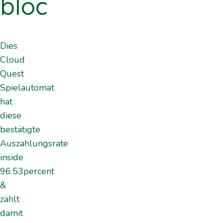
bloc
Dies
Cloud
Quest
Spielautomat
hat
diese
bestätigte
Auszahlungsrate
inside
96.53percent
&
zählt
damit