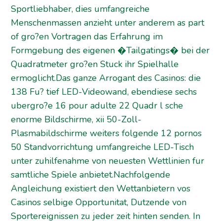
Sportliebhaber, dies umfangreiche
Menschenmassen anzieht unter anderem as part
of gro?en Vortragen das Erfahrung im
Formgebung des eigenen �Tailgatings� bei der
Quadratmeter gro?en Stuck ihr Spielhalle
ermoglicht.Das ganze Arrogant des Casinos: die
138 Fu? tief LED-Videowand, ebendiese sechs
ubergro?e 16 pour adulte 22 Quadr l sche
enorme Bildschirme, xii 50-Zoll-
Plasmabildschirme weiters folgende 12 pornos
50 Standvorrichtung umfangreiche LED-Tisch
unter zuhilfenahme von neuesten Wettlinien fur
samtliche Spiele anbietet.Nachfolgende
Angleichung existiert den Wettanbietern vos
Casinos selbige Opportunitat, Dutzende von
Sportereignissen zu jeder zeit hinten senden. In