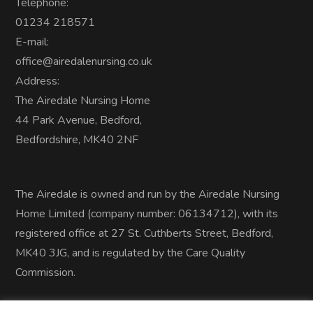
Telephone:
01234 218571
E-mail:
office@airedalenursing.co.uk
Address:
The Airedale Nursing Home
44 Park Avenue, Bedford,
Bedfordshire, MK40 2NF
The Airedale is owned and run by the Airedale Nursing
Home Limited (company number: 06134712), with its
registered office at 27 St. Cuthberts Street, Bedford,
MK40 3JG, and is regulated by the Care Quality
Commission.