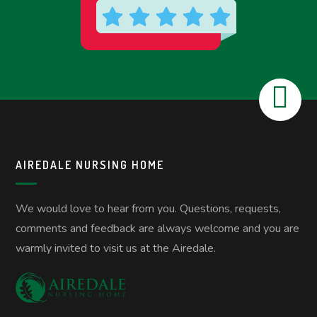
AIREDALE NURSING HOME
We would love to hear from you. Questions, requests,
comments and feedback are always welcome and you are
warmly invited to visit us at the Airedale.