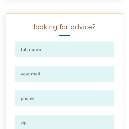
looking for advice?