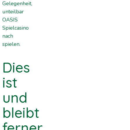
Gelegenheit,
unteilbar
OASIS
Spielcasino
nach
spielen.
Dies
ist
und
bleibt
ferner