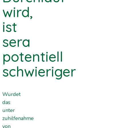
wird,
ist
sera
potentiell
schwieriger
Wurdet
das
unter
zuhilfenahme
von