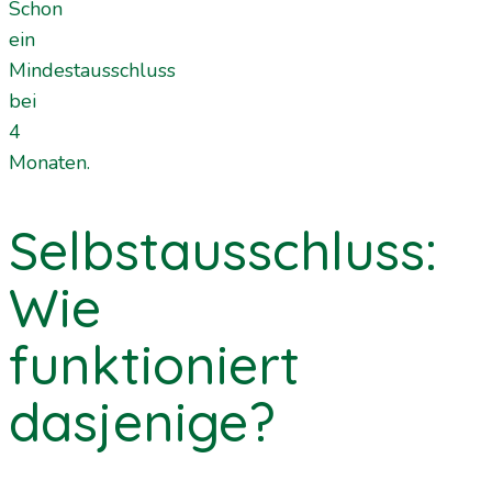
Schon
ein
Mindestausschluss
bei
4
Monaten.
Selbstausschluss:
Wie
funktioniert
dasjenige?