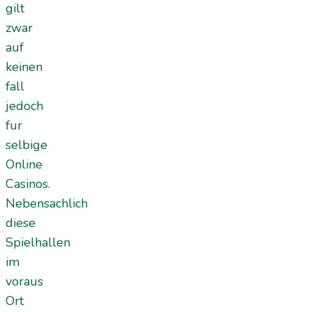
gilt
zwar
auf
keinen
fall
jedoch
fur
selbige
Online
Casinos.
Nebensachlich
diese
Spielhallen
im
voraus
Ort