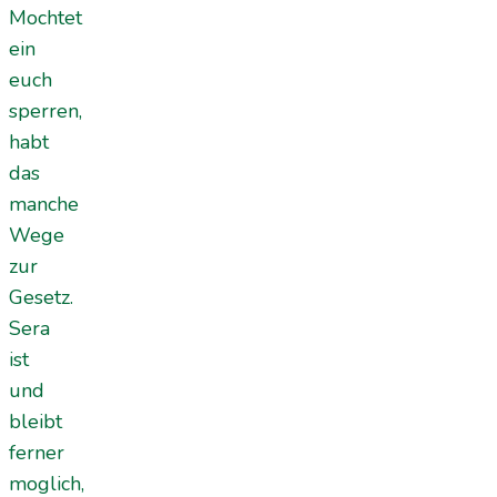
Mochtet
ein
euch
sperren,
habt
das
manche
Wege
zur
Gesetz.
Sera
ist
und
bleibt
ferner
moglich,