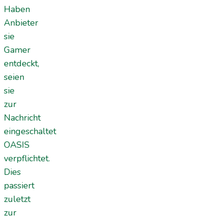
Haben
Anbieter
sie
Gamer
entdeckt,
seien
sie
zur
Nachricht
eingeschaltet
OASIS
verpflichtet.
Dies
passiert
zuletzt
zur