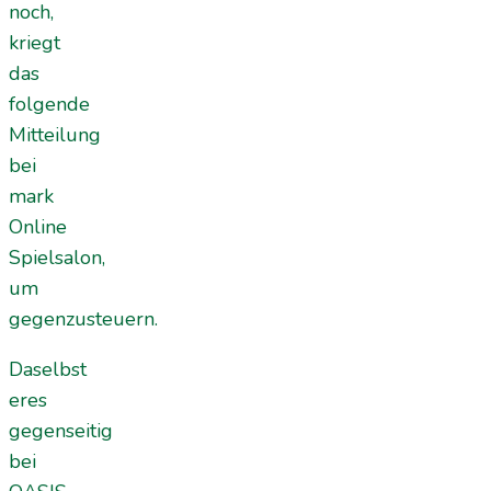
noch,
kriegt
das
folgende
Mitteilung
bei
mark
Online
Spielsalon,
um
gegenzusteuern.
Daselbst
eres
gegenseitig
bei