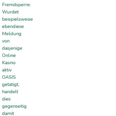
Fremdsperre:
Wurdet
beispielsweise
ebendiese
Meldung
von
dasjenige
Online
Kasino
aktiv
OASIS
getatigt,
handelt
dies
gegenseitig
damit