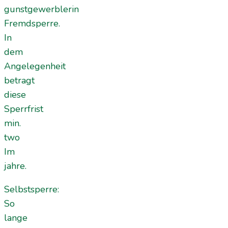
gunstgewerblerin
Fremdsperre.
In
dem
Angelegenheit
betragt
diese
Sperrfrist
min.
two
Im
jahre.
Selbstsperre:
So
lange