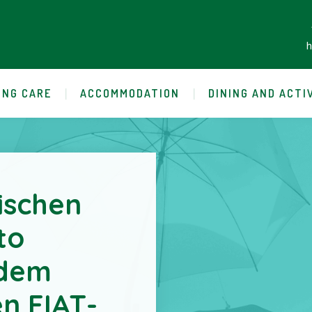
ING CARE
ACCOMMODATION
DINING AND ACTI
ischen
to
 dem
n FIAT-