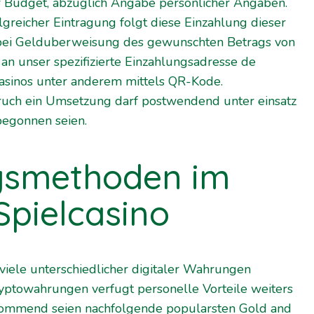
Budget, abzuglich Angabe personlicher Angaben.
olgreicher Eintragung folgt diese Einzahlung dieser
ei Gelduberweisung des gewunschten Betrags von
 an unser spezifizierte Einzahlungsadresse de
asinos unter anderem mittels QR-Kode.
pruch ein Umsetzung darf postwendend unter einsatz
begonnen seien.
gsmethoden im
Spielcasino
 viele unterschiedlicher digitaler Wahrungen
Kryptowahrungen verfugt personelle Vorteile weiters
hkommend seien nachfolgende popularsten Gold and