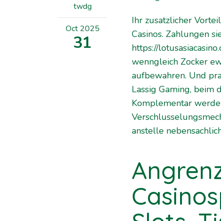
twdg
Ihr zusatzlicher Vorte
Oct
2025
Casinos. Zahlungen sie
31
https://lotusasiacasino
wenngleich Zocker ewi
aufbewahren. Und pra
Lassig Gaming, beim die
Komplementar werden
Verschlusselungsmechan
anstelle nebensachlic
Angrenz
Casinosp