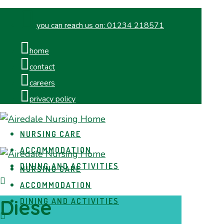
you can reach us on:
01234 218571
home
contact
careers
privacy policy
NURSING CARE
ACCOMMODATION
DINING AND ACTIVITIES
NURSING CARE
ACCOMMODATION
Diese
DINING AND ACTIVITIES