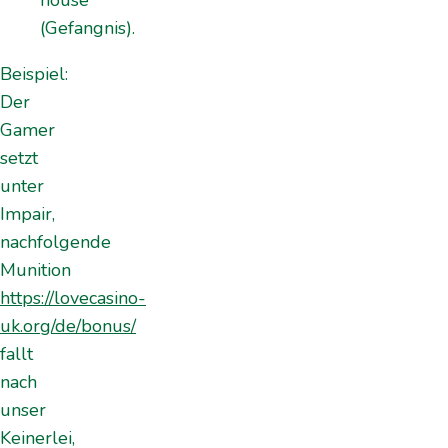
house
(Gefangnis).
Beispiel:
Der
Gamer
setzt
unter
Impair,
nachfolgende
Munition
https://lovecasino-
uk.org/de/bonus/
fallt
nach
unser
Keinerlei,