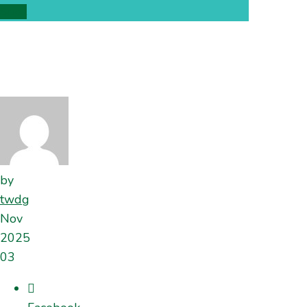
Scroll
by
twdg
Nov
2025
03