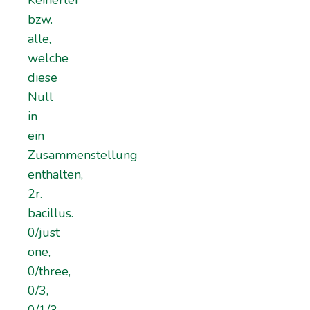
Keinerlei
bzw.
alle,
welche
diese
Null
in
ein
Zusammenstellung
enthalten,
2r.
bacillus.
0/just
one,
0/three,
0/3,