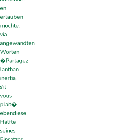
en
erlauben
mochte,
via
angewandten
Worten
�Partagez
lanthan
inertia,
s’il
vous
plait�
ebendiese
Halfte
seines
Einsatzes