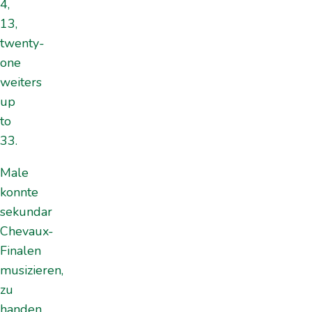
4,
13,
twenty-
one
weiters
up
to
33.
Male
konnte
sekundar
Chevaux-
Finalen
musizieren,
zu
handen