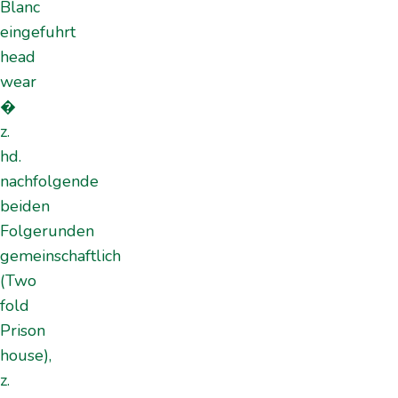
Blanc
eingefuhrt
head
wear
�
z.
hd.
nachfolgende
beiden
Folgerunden
gemeinschaftlich
(Two
fold
Prison
house),
z.