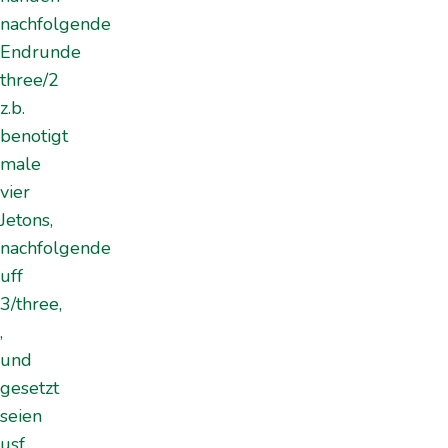
nachfolgende
Endrunde
three/2
z.b.
benotigt
male
vier
Jetons,
nachfolgende
uff
3/three,
,
und
gesetzt
seien
usf.