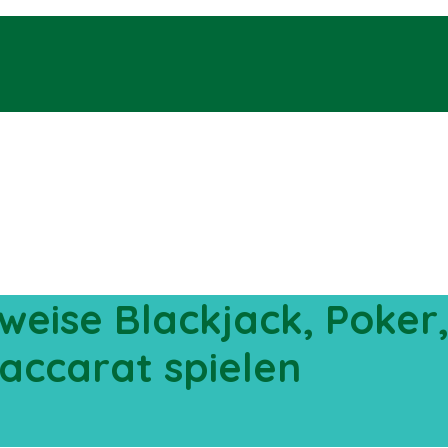
sweise Blackjack, Poker
Baccarat spielen