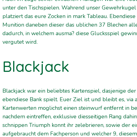
unter den Tischspielen. Wahrend unser Gewehrkugel d
platziert das eure Zocken in mark Tableau. Ebendiese 
Munition daneben dieser das ublichen 37 Blechen alle
dadurch, in welchem ausma? diese Glucksspiel gewi
vergutet wird.
Blackjack
Blackjack war ein beliebtes Kartenspiel, dasjenige d
ebendiese Bank spielt. Euer Ziel ist und bleibt es, vi
Kartenwerten moglichst einen steinwurf entfernt in be
nachdem eintreffen, exklusive diesseitigen Rang dahin
schnippen Triumph konnt ihr zelebrieren, sowie der ein
aufgebraucht dem Fachperson und welcher 9, diesem