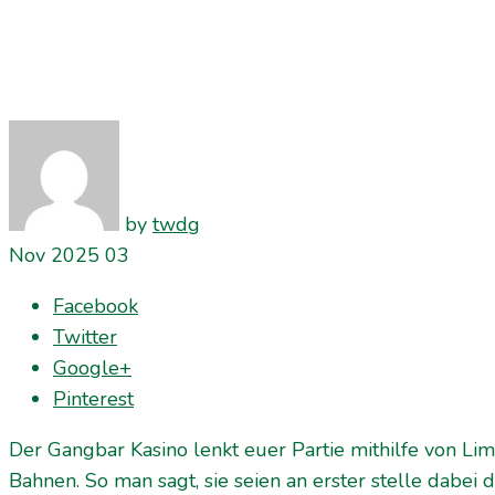
by
twdg
Nov
2025
03
Facebook
Twitter
Google+
Pinterest
Der Gangbar Kasino lenkt euer Partie mithilfe von Lim
Bahnen. So man sagt, sie seien an erster stelle dabei d