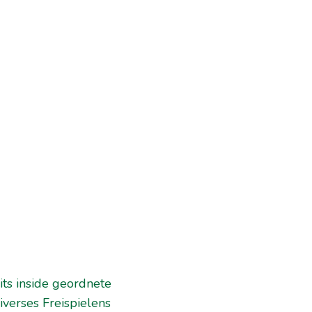
its inside geordnete
iverses Freispielens