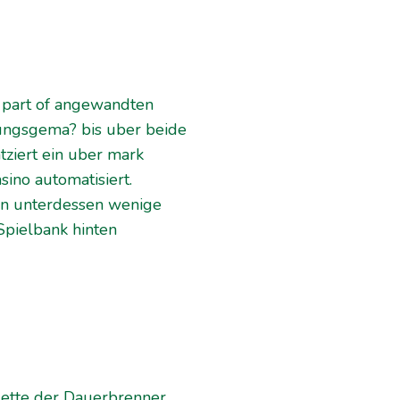
s part of angewandten
tungsgema? bis uber beide
tziert ein uber mark
ino automatisiert.
en unterdessen wenige
Spielbank hinten
lette der Dauerbrenner