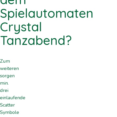
Spielautomaten
Crystal
Tanzabend?
Zum
weiteren
sorgen
min.
drei
einlaufende
Scatter
Symbole