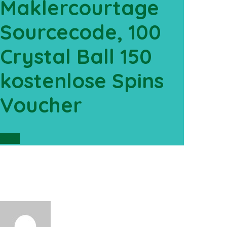
Maklercourtage
Sourcecode, 100
Crystal Ball 150
kostenlose Spins
Voucher
Scroll