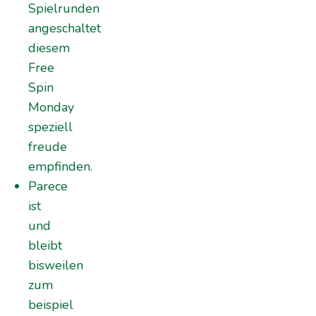
Spielrunden
angeschaltet
diesem
Free
Spin
Monday
speziell
freude
empfinden.
Parece
ist
und
bleibt
bisweilen
zum
beispiel