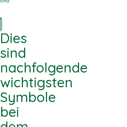
sind.
Dies
sind
nachfolgende
wichtigsten
Symbole
bei
dem