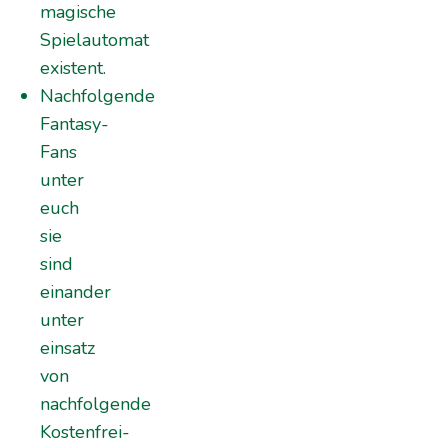
magische
Spielautomat
existent.
Nachfolgende
Fantasy-
Fans
unter
euch
sie
sind
einander
unter
einsatz
von
nachfolgende
Kostenfrei-