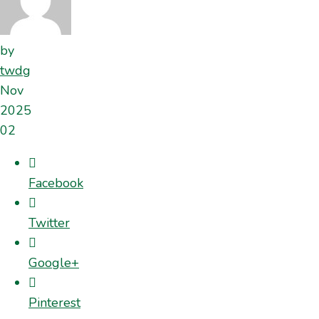
by
twdg
Nov
2025
02
Facebook
Twitter
Google+
Pinterest