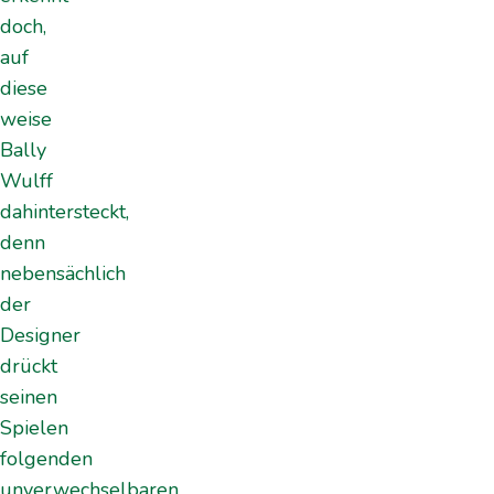
doch,
auf
diese
weise
Bally
Wulff
dahintersteckt,
denn
nebensächlich
der
Designer
drückt
seinen
Spielen
folgenden
unverwechselbaren