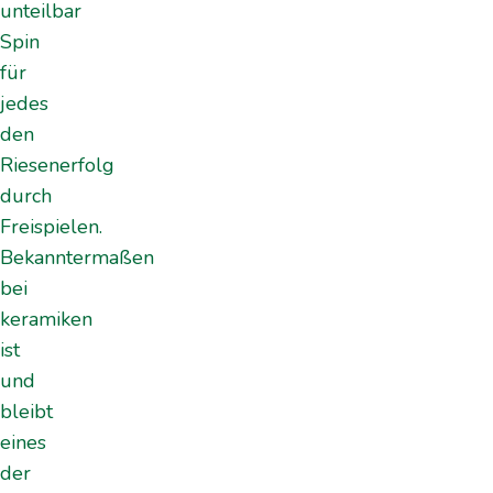
unteilbar
Spin
für
jedes
den
Riesenerfolg
durch
Freispielen.
Bekanntermaßen
bei
keramiken
ist
und
bleibt
eines
der