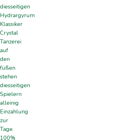
diesseitigen
Hydrargyrum
Klassiker
Crystal
Tanzerei
auf
den
füßen
stehen
diesseitigen
Spielern
alleinig
Einzahlung
zur
Tage.
100%