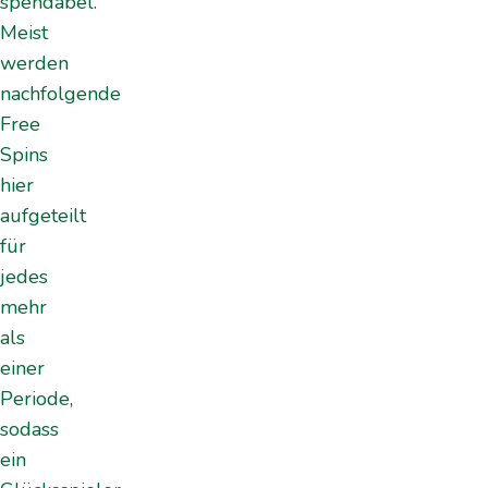
spendabel.
Meist
werden
nachfolgende
Free
Spins
hier
aufgeteilt
für
jedes
mehr
als
einer
Periode,
sodass
ein