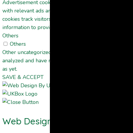
Advertisement cookies are used to provide visitors
with relevant ads and marketing campaigns. These
cookies track visitors across websites and collect
information to provide customized ads.
Others
Others
Other uncategorized cookies are those that are being
analyzed and have not been classified into a category
as yet.
SAVE & ACCEPT
Web Design By UKBOX