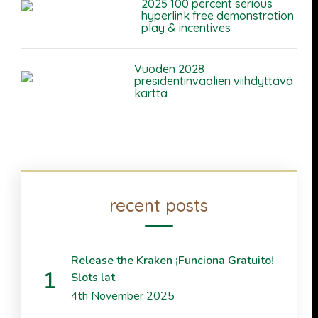
2025 100 percent serious
hyperlink free demonstration
play & incentives
Vuoden 2028
presidentinvaalien viihdyttävä
kartta
recent posts
Release the Kraken ¡Funciona Gratuito!
Slots lat
4th November 2025