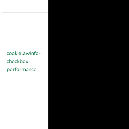
"Other.
This cookie is
set by GDPR
Cookie
Consent
cookielawinfo-
plugin. The
11
checkbox-
cookie is used
months
performance
to store the
user consent
for the cookies
in the categor
"Performance"
The cookie is
set by the