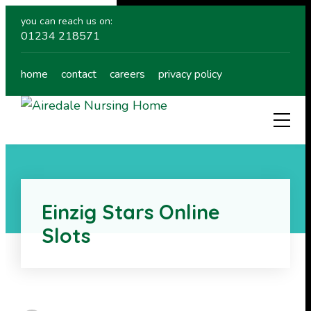
you can reach us on:
01234 218571
home
contact
careers
privacy policy
Einzig Stars Online
Slots