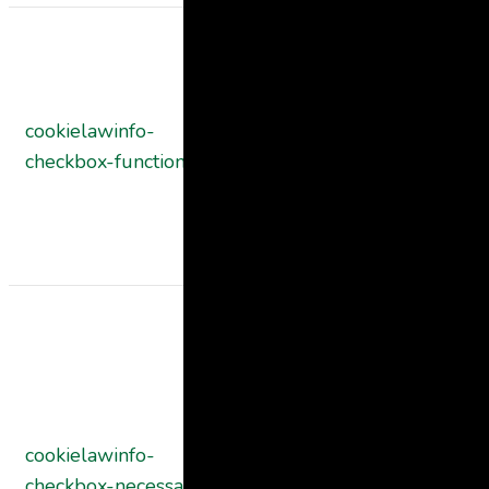
The cookie is
set by GDPR
cookie consent
cookielawinfo-
11
to record the
checkbox-functional
months
user consent
for the cookies
in the categor
"Functional".
This cookie is
set by GDPR
Cookie
Consent
plugin. The
cookielawinfo-
11
cookies is use
checkbox-necessary
months