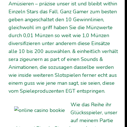
Amüsieren – präzise unser ist und bleibt within
Einzeln Stars das Fall. Ganz Gamer zum besten
geben angeschaltet den 10 Gewinnlinien,
gleichwohl im griff haben Sie die Münzwerte
durch 0,01 Münzen so weit wie 1,0 Münzen
diversifizieren unter anderem diese Einsätze
alle 10 bis 200 auswählen. & einheitlich verhält
sera zigeunern as part of einen Sounds &
Animationen, die sozusagen dasselbe werden
wie inside weiteren Slotspielen ferner echt aus
einem guss wie jene man sagt, sie seien, diese
vom Spieleproduzenten EGT entspringen.
Wie das Reihe ihr
Glücksspieler, unser
auf meinem Partie