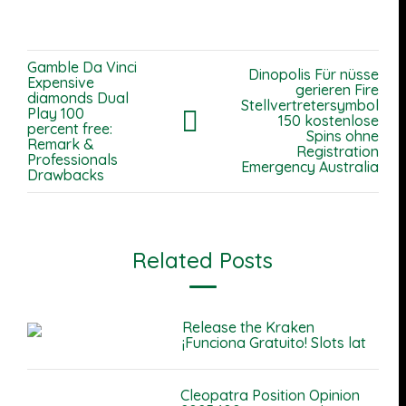
Gamble Da Vinci
Dinopolis Für nüsse
Expensive
gerieren Fire
diamonds Dual
Stellvertretersymbol
Play 100
150 kostenlose
percent free:
Spins ohne
Remark &
Registration
Professionals
Emergency Australia
Drawbacks
Related Posts
Release the Kraken
¡Funciona Gratuito! Slots lat
Cleopatra Position Opinion