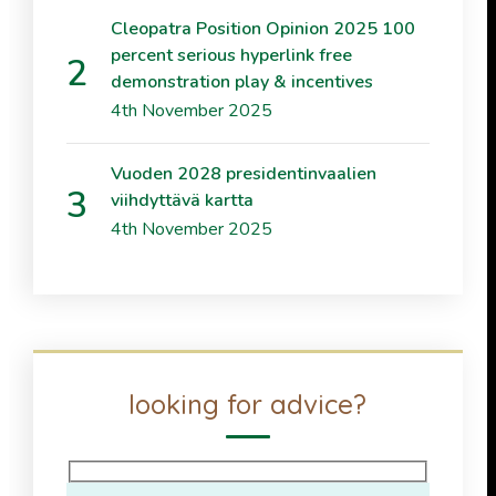
Cleopatra Position Opinion 2025 100
percent serious hyperlink free
demonstration play & incentives
4th November 2025
Vuoden 2028 presidentinvaalien
viihdyttävä kartta
4th November 2025
looking for advice?