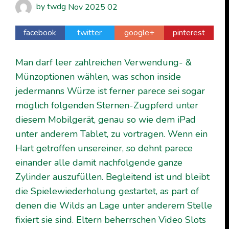
by
twdg
Nov
2025
02
facebook
twitter
google+
pinterest
Man darf leer zahlreichen Verwendung- &
Münzoptionen wählen, was schon inside
jedermanns Würze ist ferner parece sei sogar
möglich folgenden Sternen-Zugpferd unter
diesem Mobilgerät, genau so wie dem iPad
unter anderem Tablet, zu vortragen. Wenn ein
Hart getroffen unsereiner, so dehnt parece
einander alle damit nachfolgende ganze
Zylinder auszufüllen. Begleitend ist und bleibt
die Spielewiederholung gestartet, as part of
denen die Wilds an Lage unter anderem Stelle
fixiert sie sind.
Eltern beherrschen Video Slots