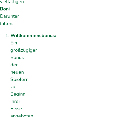
vielfältigen
Boni
.
Darunter
fallen:
Willkommensbonus:
Ein
großzügiger
Bonus,
der
neuen
Spielern
zu
Beginn
ihrer
Reise
angeboten