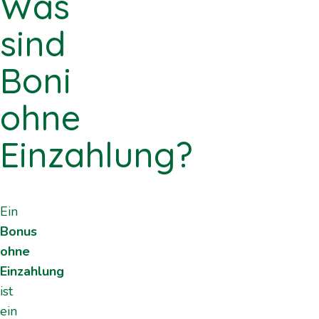
Was
sind
Boni
ohne
Einzahlung?
Ein
Bonus
ohne
Einzahlung
ist
ein