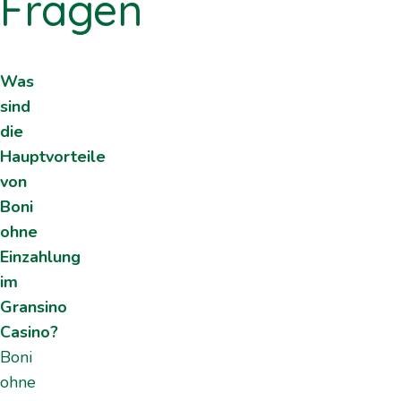
Fragen
Was
sind
die
Hauptvorteile
von
Boni
ohne
Einzahlung
im
Gransino
Casino?
Boni
ohne