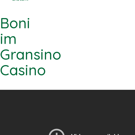
Boni
im
Gransino
Casino