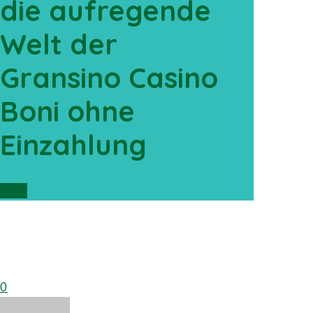
die aufregende
Welt der
Gransino Casino
Boni ohne
Einzahlung
Scroll
0