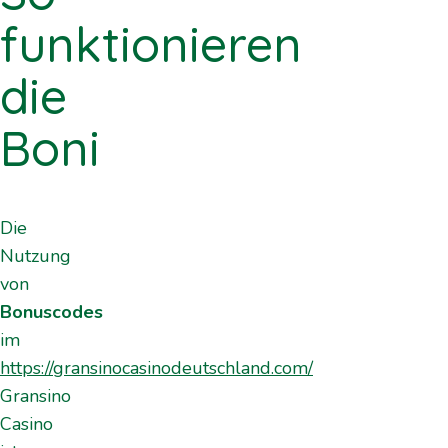
funktionieren
die
Boni
Die
Nutzung
von
Bonuscodes
im
https://gransinocasinodeutschland.com/
Gransino
Casino