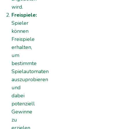
wird.
Freispiele:
Spieler
können
Freispiele
erhalten,
um
bestimmte
Spielautomaten
auszuprobieren
und
dabei
potenziell
Gewinne
zu
erzielen.