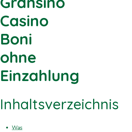
Gransino
Casino
Boni
ohne
Einzahlung
Inhaltsverzeichnis
Was