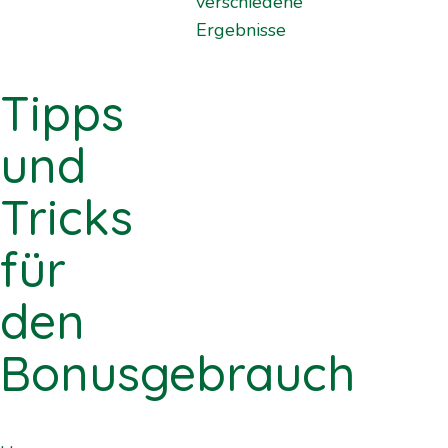
verschiedene
Ergebnisse
Tipps
und
Tricks
für
den
Bonusgebrauch