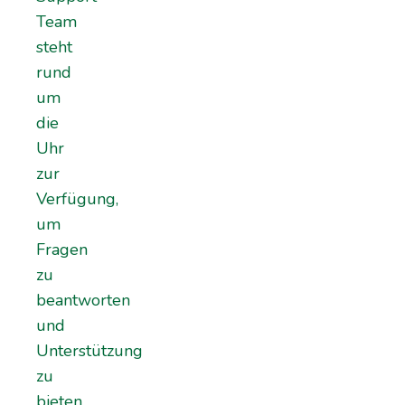
Team
steht
rund
um
die
Uhr
zur
Verfügung,
um
Fragen
zu
beantworten
und
Unterstützung
zu
bieten.