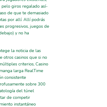
 pelo giros regalado así­
caso de que te demasiado
as por allí. Allí podrás
es progresivos, juegos de
debajo) y no ha
ege la noticia de las
e otros casinos que si no
últiples criterios, Casino
 manga larga RealTime
ón consistente
 profusamente sobre 300
atologí­a del túnel
ltar de competir
imiento instantáneo