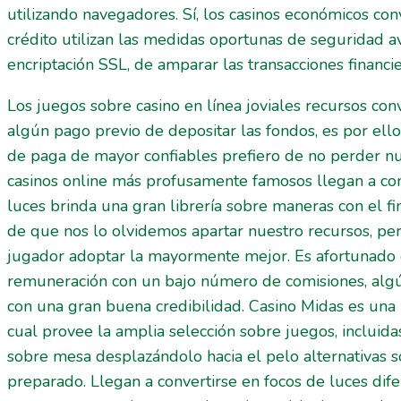
utilizando navegadores. Sí, los casinos económicos co
crédito utilizan las medidas oportunas de seguridad a
encriptación SSL, de amparar las transacciones financie
Los juegos sobre casino en línea joviales recursos con
algún pago previo de depositar las fondos, es por ell
de paga de mayor confiables prefiero de no perder nu
casinos online más profusamente famosos llegan a con
luces brinda una gran librería sobre maneras con el fin
de que nos lo olvidemos apartar nuestro recursos, pe
jugador adoptar la mayormente mejor. Es afortunado 
remuneración con un bajo número de comisiones, algún
con una gran buena credibilidad. Casino Midas es una 
cual provee la amplia selección sobre juegos, incluid
sobre mesa desplazándolo hacia el pelo alternativas s
preparado. Llegan a convertirse en focos de luces dife