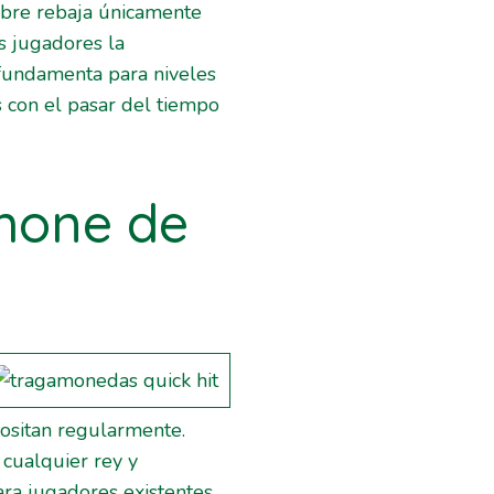
obre rebaja únicamente
s jugadores la
 fundamenta para niveles
s con el pasar del tiempo
hone de
ositan regularmente.
 cualquier rey y
ra jugadores existentes,