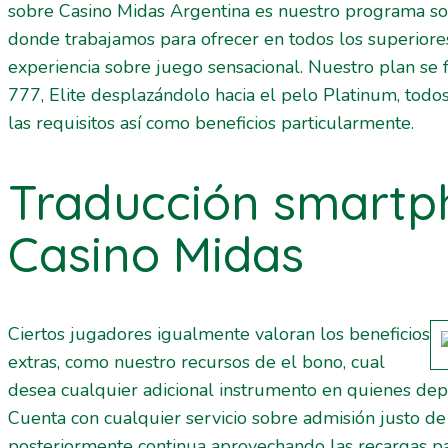
sobre Casino Midas Argentina es nuestro programa s
donde trabajamos para ofrecer en todos los superiore
experiencia sobre juego sensacional. Nuestro plan se
777, Elite desplazándolo hacia el pelo Platinum, todo
las requisitos así­ como beneficios particularmente.
Traducción smartp
Casino Midas
Ciertos jugadores igualmente valoran los beneficios
extras, como nuestro recursos de el bono, cual
desea cualquier adicional instrumento en quienes dep
Cuenta con cualquier servicio sobre admisión justo de
posteriormente continua aprovechando las recargas pa