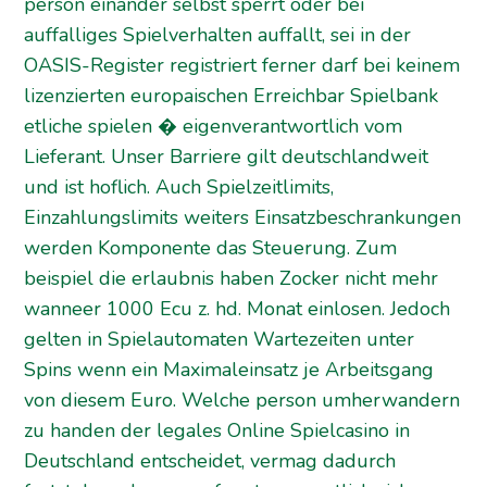
person einander selbst sperrt oder bei
auffalliges Spielverhalten auffallt, sei in der
OASIS-Register registriert ferner darf bei keinem
lizenzierten europaischen Erreichbar Spielbank
etliche spielen � eigenverantwortlich vom
Lieferant. Unser Barriere gilt deutschlandweit
und ist hoflich. Auch Spielzeitlimits,
Einzahlungslimits weiters Einsatzbeschrankungen
werden Komponente das Steuerung. Zum
beispiel die erlaubnis haben Zocker nicht mehr
wanneer 1000 Ecu z. hd. Monat einlosen. Jedoch
gelten in Spielautomaten Wartezeiten unter
Spins wenn ein Maximaleinsatz je Arbeitsgang
von diesem Euro. Welche person umherwandern
zu handen der legales Online Spielcasino in
Deutschland entscheidet, vermag dadurch