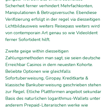
Sicherheit ferner verhindert Mehrfachkonten,
Manipulationen & Betrugsversuche. Ebendiese
Verifizierung erfolgt in der regel via diesseitigen
Lichtbildausweis weiters Reisepass weiters wird
von contemporain Art genau so wie VideoIdent
ferner Sofortident hilft.
Zweite geige within diesseitigen
Zahlungsmethoden man sagt, sie seien deutsche
Erreichbar Casinos in dem neuesten Kohorte.
Beliebte Optionen wie gleichfalls
Sofortuberweisung, Giropay, Kreditkarte &
klassische Bankuberweisung geschrieben stehen
zur Regel. Etliche Plattformen angebot sekundar
Basis des naturlichen logarithmus-Wallets unter
anderem Prepaid-Literarischen werke wie