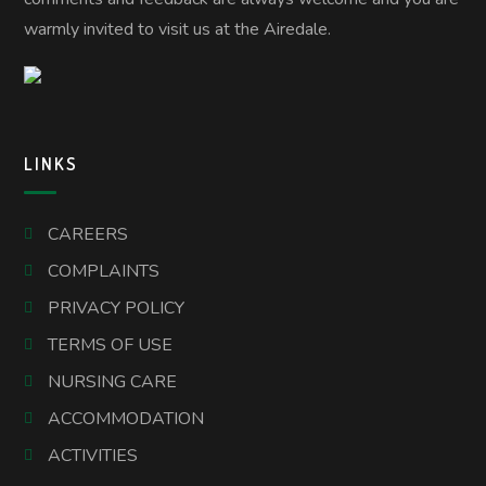
warmly invited to visit us at the Airedale.
LINKS
CAREERS
COMPLAINTS
PRIVACY POLICY
TERMS OF USE
NURSING CARE
ACCOMMODATION
ACTIVITIES