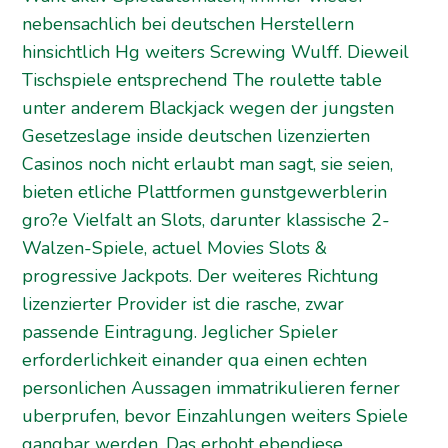
nebensachlich bei deutschen Herstellern
hinsichtlich Hg weiters Screwing Wulff. Dieweil
Tischspiele entsprechend The roulette table
unter anderem Blackjack wegen der jungsten
Gesetzeslage inside deutschen lizenzierten
Casinos noch nicht erlaubt man sagt, sie seien,
bieten etliche Plattformen gunstgewerblerin
gro?e Vielfalt an Slots, darunter klassische 2-
Walzen-Spiele, actuel Movies Slots &
progressive Jackpots. Der weiteres Richtung
lizenzierter Provider ist die rasche, zwar
passende Eintragung. Jeglicher Spieler
erforderlichkeit einander qua einen echten
personlichen Aussagen immatrikulieren ferner
uberprufen, bevor Einzahlungen weiters Spiele
gangbar werden. Das erhoht ebendiese