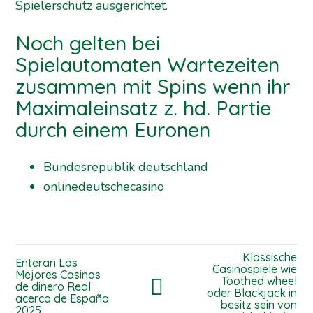
Spielerschutz ausgerichtet.
Noch gelten bei
Spielautomaten Wartezeiten
zusammen mit Spins wenn ihr
Maximaleinsatz z. hd. Partie
durch einem Euronen
Bundesrepublik deutschland
onlinedeutschecasino
Klassische
Enteran Las
Casinospiele wie
Mejores Casinos
Toothed wheel
de dinero Real
oder Blackjack in
acerca de España
besitz sein von
2025