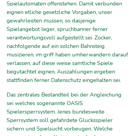
Spielautomaten offenstehen. Damit verbunden
eignen etliche gesetzliche Vorgaben, unser
gewahrleisten mussen, so dasjenige
Spielangebot leger, spruchbanner ferner
verantwortungsvoll aufgestellt sei. Zocker,
nachfolgende auf ein solchen Bahnsteig
musizieren, im griff haben umherwandern darauf
verlassen, auf diese weise samtliche Spiele
begutachtet eignen, Auszahlungen ergeben
stattfinden ferner Datenschutz eingehalten sei.
Das zentrales Bestandteil bei der Angleichung
sei welches sogenannte OASIS
Spielersperrsystem. Jenes bundesweite
Sperrsystem soll gefahrdete Glucksspieler
sichern und Spielsucht vorbeugen. Welche