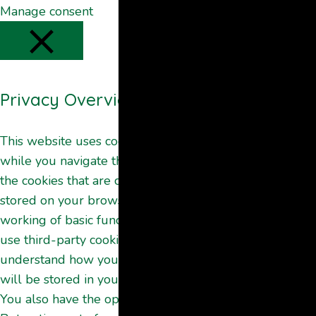
Manage consent
Privacy Overview
CLOSE
This website uses cookies to improve your experience
while you navigate through the website. Out of these,
the cookies that are categorized as necessary are
stored on your browser as they are essential for the
working of basic functionalities of the website. We also
use third-party cookies that help us analyze and
understand how you use this website. These cookies
will be stored in your browser only with your consent.
You also have the option to opt-out of these cookies.