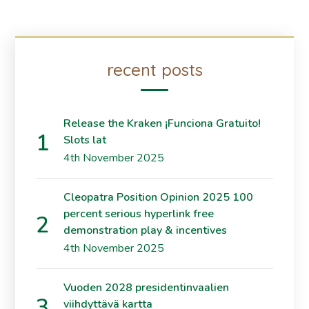
recent posts
Release the Kraken ¡Funciona Gratuito!
Slots lat
4th November 2025
Cleopatra Position Opinion 2025 100
percent serious hyperlink free
demonstration play & incentives
4th November 2025
Vuoden 2028 presidentinvaalien
viihdyttävä kartta