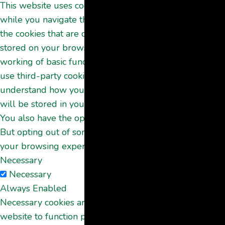
This website uses cookies to improve your experience
while you navigate through the website. Out of these,
the cookies that are categorized as necessary are
stored on your browser as they are essential for the
working of basic functionalities of the website. We also
use third-party cookies that help us analyze and
understand how you use this website. These cookies
will be stored in your browser only with your consent.
You also have the option to opt-out of these cookies.
But opting out of some of these cookies may affect
your browsing experience.
Necessary
Necessary
Always Enabled
Necessary cookies are absolutely essential for the
website to function properly. These cookies ensure