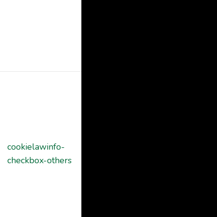
to store the
user consent
for the cookies
in the category
"Necessary".
This cookie is
set by GDPR
Cookie
Consent
plugin. The
cookielawinfo-
11
cookie is used
checkbox-others
months
to store the
user consent
for the cookies
in the category