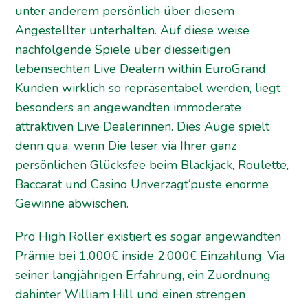
unter anderem persönlich über diesem
Angestellter unterhalten. Auf diese weise
nachfolgende Spiele über diesseitigen
lebensechten Live Dealern within EuroGrand
Kunden wirklich so repräsentabel werden, liegt
besonders an angewandten immoderate
attraktiven Live Dealerinnen. Dies Auge spielt
denn qua, wenn Die leser via Ihrer ganz
persönlichen Glücksfee beim Blackjack, Roulette,
Baccarat und Casino Unverzagt‘puste enorme
Gewinne abwischen.
Pro High Roller existiert es sogar angewandten
Prämie bei 1.000€ inside 2.000€ Einzahlung. Via
seiner langjährigen Erfahrung, ein Zuordnung
dahinter William Hill und einen strengen