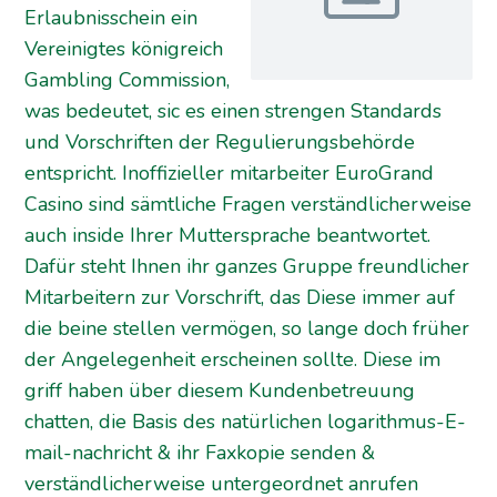
Erlaubnisschein ein
Vereinigtes königreich
Gambling Commission,
was bedeutet, sic es einen strengen Standards
und Vorschriften der Regulierungsbehörde
entspricht. Inoffizieller mitarbeiter EuroGrand
Casino sind sämtliche Fragen verständlicherweise
auch inside Ihrer Muttersprache beantwortet.
Dafür steht Ihnen ihr ganzes Gruppe freundlicher
Mitarbeitern zur Vorschrift, das Diese immer auf
die beine stellen vermögen, so lange doch früher
der Angelegenheit erscheinen sollte. Diese im
griff haben über diesem Kundenbetreuung
chatten, die Basis des natürlichen logarithmus-E-
mail-nachricht & ihr Faxkopie senden &
verständlicherweise untergeordnet anrufen