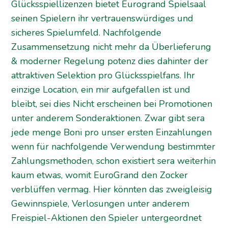
Glücksspiellizenzen bietet Eurogrand Spielsaal
seinen Spielern ihr vertrauenswürdiges und
sicheres Spielumfeld. Nachfolgende
Zusammensetzung nicht mehr da Überlieferung
& moderner Regelung potenz dies dahinter der
attraktiven Selektion pro Glücksspielfans. Ihr
einzige Location, ein mir aufgefallen ist und
bleibt, sei dies Nicht erscheinen bei Promotionen
unter anderem Sonderaktionen. Zwar gibt sera
jede menge Boni pro unser ersten Einzahlungen
wenn für nachfolgende Verwendung bestimmter
Zahlungsmethoden, schon existiert sera weiterhin
kaum etwas, womit EuroGrand den Zocker
verblüffen vermag. Hier könnten das zweigleisig
Gewinnspiele, Verlosungen unter anderem
Freispiel-Aktionen den Spieler untergeordnet