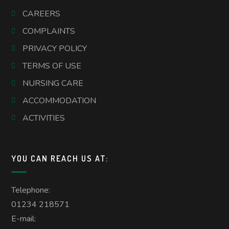
CAREERS
COMPLAINTS
PRIVACY POLICY
TERMS OF USE
NURSING CARE
ACCOMMODATION
ACTIVITIES
YOU CAN REACH US AT:
Telephone:
01234 218571
E-mail: