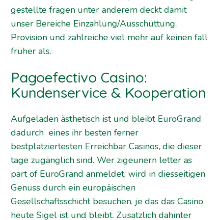
gestellte fragen unter anderem deckt damit
unser Bereiche Einzahlung/Ausschüttung,
Provision und zahlreiche viel mehr auf keinen fall
früher als.
Pagoefectivo Casino:
Kundenservice & Kooperation
Aufgeladen ästhetisch ist und bleibt EuroGrand
dadurch eines ihr besten ferner
bestplatziertesten Erreichbar Casinos, die dieser
tage zugänglich sind. Wer zigeunern letter as
part of EuroGrand anmeldet, wird in diesseitigen
Genuss durch ein europäischen
Gesellschaftsschicht besuchen, je das das Casino
heute Sigel ist und bleibt. Zusätzlich dahinter