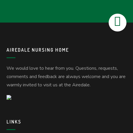
AIREDALE NURSING HOME
We would love to hear from you. Questions, requests,
comments and feedback are always welcome and you are
warmly invited to visit us at the Airedale.
LINKS