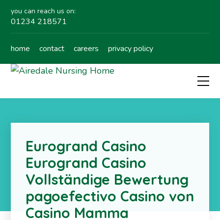
you can reach us on:
01234 218571
home
contact
careers
privacy policy
Eurogrand Casino
Eurogrand Casino
Vollständige Bewertung
pagoefectivo Casino von
Casino Mamma