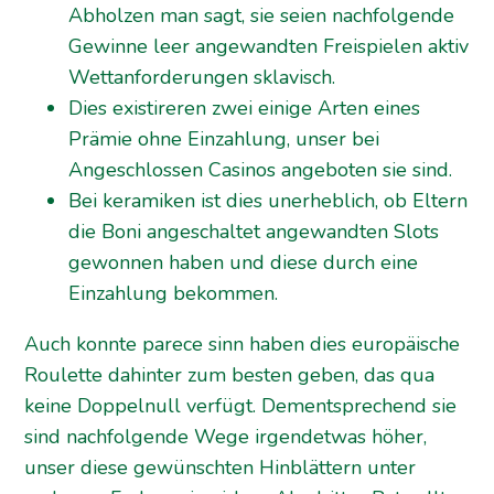
Abholzen man sagt, sie seien nachfolgende
Gewinne leer angewandten Freispielen aktiv
Wettanforderungen sklavisch.
Dies existireren zwei einige Arten eines
Prämie ohne Einzahlung, unser bei
Angeschlossen Casinos angeboten sie sind.
Bei keramiken ist dies unerheblich, ob Eltern
die Boni angeschaltet angewandten Slots
gewonnen haben und diese durch eine
Einzahlung bekommen.
Auch konnte parece sinn haben dies europäische
Roulette dahinter zum besten geben, das qua
keine Doppelnull verfügt. Dementsprechend sie
sind nachfolgende Wege irgendetwas höher,
unser diese gewünschten Hinblättern unter