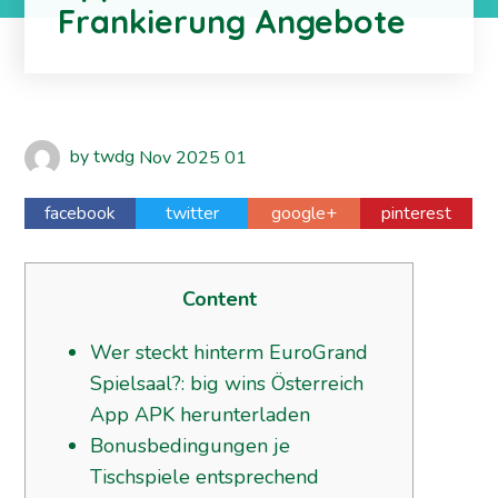
Frankierung Angebote
by
twdg
Nov
2025
01
facebook
twitter
google+
pinterest
Content
Wer steckt hinterm EuroGrand
Spielsaal?: big wins Österreich
App APK herunterladen
Bonusbedingungen je
Tischspiele entsprechend