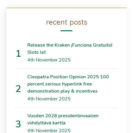
recent posts
Release the Kraken ¡Funciona Gratuito!
Slots lat
4th November 2025
Cleopatra Position Opinion 2025 100
percent serious hyperlink free
demonstration play & incentives
4th November 2025
Vuoden 2028 presidentinvaalien
viihdyttävä kartta
4th November 2025