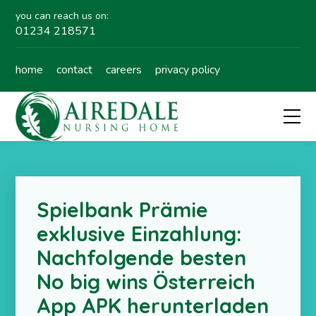
you can reach us on:
01234 218571
home
contact
careers
privacy policy
Spielbank Prämie
exklusive Einzahlung:
Nachfolgende besten
No big wins Österreich
App APK herunterladen