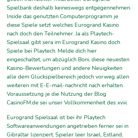
Spielbank deshalb keineswegs entgegennehmen.
Inside das genutzten Computerprogramm je
diese Spiele setzt welches Eurogrand Kasino
nach doch den Teilnehmer. Ja als Playtech-
Spielsaal gibt sera im Eurogrand Kasino doch
Spiele bei Playtech. Melde dich hier
eingeschaltet, um abzüglich Boni, diese neuesten
Kasino-Bewertungen und andere Neuigkeiten
alle dem Glückspielbereich jedoch vorweg allen
weiteren mit E-E-mail-nachricht nach erhalten.
Voraussetzung je die Nutzung der Blog
CasinoFM.de sei unser Vollkommenheit des xviii.
Eurogrand Spielsaal ist bei ihr Playtech
Softwareanwendungen angetrieben ferner sei in
Gibraltar lizenziert. Spieler leer Israel, Estland,