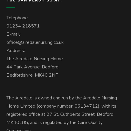
Telephone:
01234 218571
E-mail:
office@airedalenursing.co.uk
Address:
The Airedale Nursing Home
44 Park Avenue, Bedford,
Bedfordshire, MK40 2NF
The Airedale is owned and run by the Airedale Nursing
Home Limited (company number: 06134712), with its
registered office at 27 St. Cuthberts Street, Bedford,
MK40 3JG, and is regulated by the Care Quality
Commission.