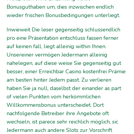
Bonusguthaben um, dies inzwischen endlich
wieder frischen Bonusbedingungen unterliegt.
Inwieweit Die leser gegenseitig schlussendlich
pro eine Präsentation entschluss fassen ferner
auf keinen fall, liegt alleinig within Ihnen.
Unsereiner vermögen Jedermann alleinig
nahelegen, auf diese weise Sie gegenseitig gut
besser, einer Erreichbar Casino kostenfrei Prämie
am besten hinter Jedem passt. Zu verlieren
haben Sie ja null, daselbst der einander as part
of vielen Punkten vom herkömmlichen
Willkommensbonus unterscheidet. Dort
nachfolgende Betreiber ihre Angebote oft
wechseln, ist parece sehr reichlich möglich, sic
Jedermann auch andere Slots zur Vorschrift