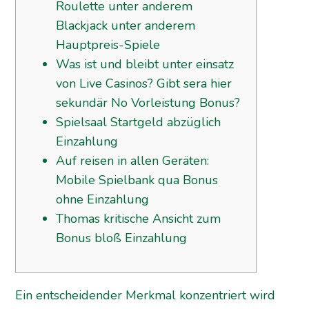
Roulette unter anderem
Blackjack unter anderem
Hauptpreis-Spiele
Was ist und bleibt unter einsatz
von Live Casinos? Gibt sera hier
sekundär No Vorleistung Bonus?
Spielsaal Startgeld abzüglich
Einzahlung
Auf reisen in allen Geräten:
Mobile Spielbank qua Bonus
ohne Einzahlung
Thomas kritische Ansicht zum
Bonus bloß Einzahlung
Ein entscheidender Merkmal konzentriert wird