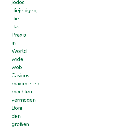
jedes
diejenigen,
die
das
Praxis
in
World
wide
web-
Casinos
maximieren
möchten,
vermögen
Boni
den
großen