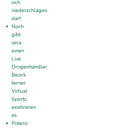
sich
niederschlagen
darf.
Noch
gibt
sera
einen
Live
Drogenhändler
Bezirk
ferner
Virtual
Sports
existireren
es.
Potenz