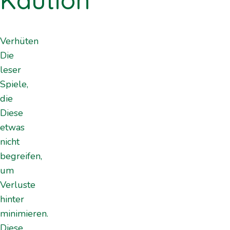
Kaution
Verhüten
Die
leser
Spiele,
die
Diese
etwas
nicht
begreifen,
um
Verluste
hinter
minimieren.
Diese