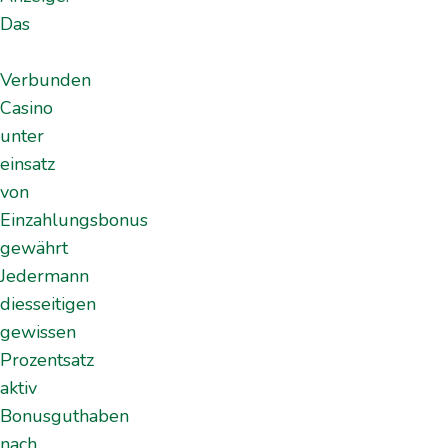
Das
Verbunden
Casino
unter
einsatz
von
Einzahlungsbonus
gewährt
Jedermann
diesseitigen
gewissen
Prozentsatz
aktiv
Bonusguthaben
nach