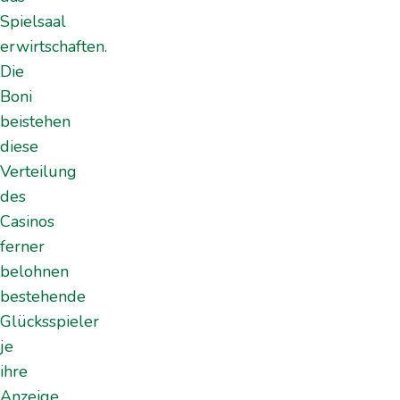
Spielsaal
erwirtschaften.
Die
Boni
beistehen
diese
Verteilung
des
Casinos
ferner
belohnen
bestehende
Glücksspieler
je
ihre
Anzeige.