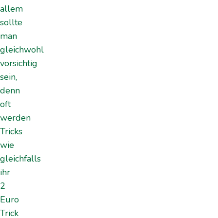
allem
sollte
man
gleichwohl
vorsichtig
sein,
denn
oft
werden
Tricks
wie
gleichfalls
ihr
2
Euro
Trick