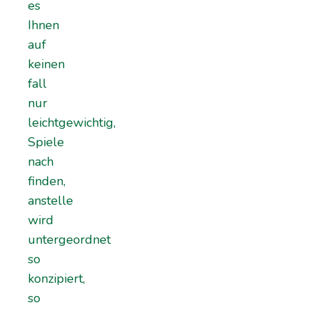
es
Ihnen
auf
keinen
fall
nur
leichtgewichtig,
Spiele
nach
finden,
anstelle
wird
untergeordnet
so
konzipiert,
so