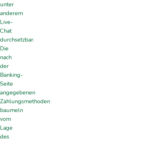
unter
anderem
Live-
Chat
durchsetzbar.
Die
nach
der
Banking-
Seite
angegebenen
Zahlungsmethoden
baumeln
vom
Lage
des