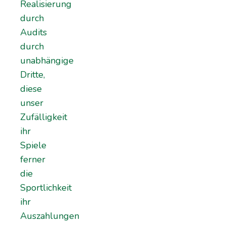
Realisierung
durch
Audits
durch
unabhängige
Dritte,
diese
unser
Zufälligkeit
ihr
Spiele
ferner
die
Sportlichkeit
ihr
Auszahlungen