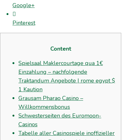
Google+
Pinterest
Content
Spielsaal Maklercourtage qua 1€
Einzahlung – nachfolgende
Traktandum Angebote | rome egypt $
1 Kaution
Grausam Pharao Casino –
Willkommensbonus
Schwesterseiten des Euromoon-
Casinos
Tabelle aller Casinospiele inoffizieller