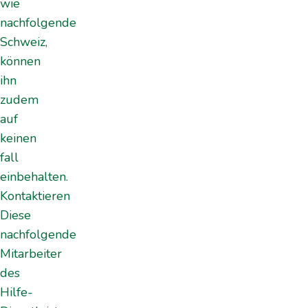
wie
nachfolgende
Schweiz,
können
ihn
zudem
auf
keinen
fall
einbehalten.
Kontaktieren
Diese
nachfolgende
Mitarbeiter
des
Hilfe-