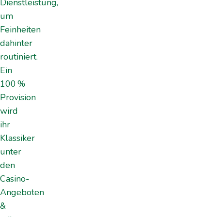
Dienstleistung,
um
Feinheiten
dahinter
routiniert.
Ein
100 %
Provision
wird
ihr
Klassiker
unter
den
Casino-
Angeboten
&