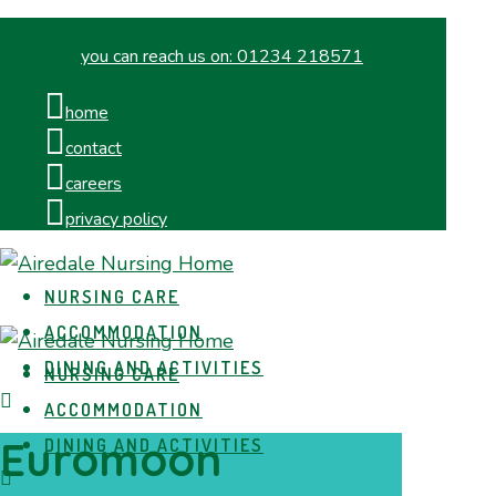
you can reach us on:
01234 218571
home
contact
careers
privacy policy
NURSING CARE
ACCOMMODATION
DINING AND ACTIVITIES
NURSING CARE
ACCOMMODATION
Euromoon
DINING AND ACTIVITIES