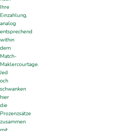
Ihre
Einzahlung,
analog
entsprechend
within
dem
Match-
Maklercourtage.
Jed
och
schwanken
hier
die
Prozenzsätze
zusammen
mit