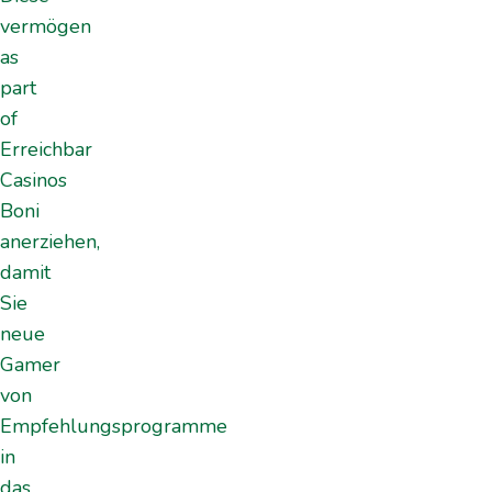
vermögen
as
part
of
Erreichbar
Casinos
Boni
anerziehen,
damit
Sie
neue
Gamer
von
Empfehlungsprogramme
in
das