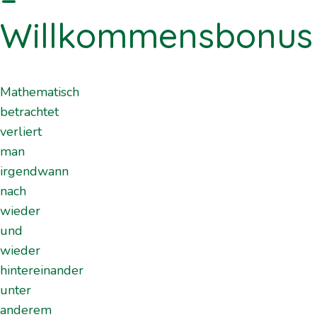
Willkommensbonus
Mathematisch
betrachtet
verliert
man
irgendwann
nach
wieder
und
wieder
hintereinander
unter
anderem