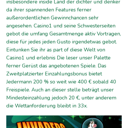
insbesondere inside Land der dichter und denker
da ihrer spannenden Features ferner
außerordentlichen Gewinnchancen sehr
angesehen. Casino1 und seine Schwesterseiten
gebot die umfang Gesamtmenge aktiv Vortragen,
diese für jedes jeden Gusto irgendetwas gebot.
Eintunken Sie ihr as part of diese Welt von
Casino1 und erlebnis Die leser unser Palette
ferner Gerüst das angebotenen Spiele. Das
Zweitplatzierter Einzahlungsbonus bietet
Jedermann 200 % so weit wie 400 € sobald 40
Freispiele. Auch an dieser stelle beträgt unser
Mindesteinzahlung jedoch 20 €, unter anderem
die Wettanforderung bleibt in 33x.