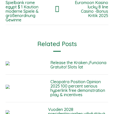
Spielbank rome
Euromoon Kasino
egypt $ 1 Kaution
lucky 8 line
moderne Spiele &
Casino -Bonus
größenordnung
Kritik 2025
Gewinne
Related Posts
Release the Kraken ¡Funciona
Gratuito! Slots lat
Cleopatra Position Opinion
2025 100 percent serious
hyperlink free demonstration
play & incentives
Vuoden 2028
presidentinvaalien viihdyttävä