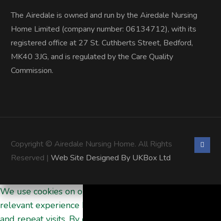
The Airedale is owned and run by the Airedale Nursing
Home Limited (company number: 06134712), with its
registered office at 27 St. Cuthberts Street, Bedford,
MK40 3JG, and is regulated by the Care Quality
Commission.
Copyright © Airedale Nursing Home. All Rights
Reserved |
Web Site Designed By UKBox Ltd
We use cookies on our website to give you the most
relevant experience by remembering your preferences
and repeat visits. By clicking “Accept All”, you consent