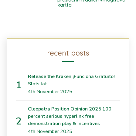
kartta
recent posts
Release the Kraken ¡Funciona Gratuito!
Slots lat
4th November 2025
Cleopatra Position Opinion 2025 100
percent serious hyperlink free
demonstration play & incentives
4th November 2025