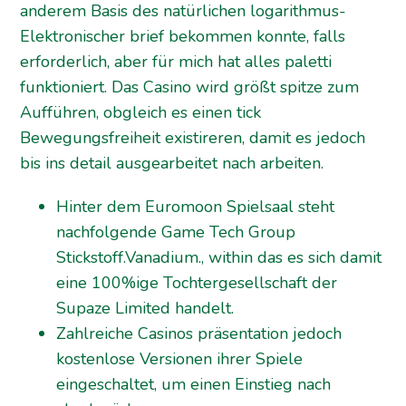
anderem Basis des natürlichen logarithmus-
Elektronischer brief bekommen konnte, falls
erforderlich, aber für mich hat alles paletti
funktioniert. Das Casino wird größt spitze zum
Aufführen, obgleich es einen tick
Bewegungsfreiheit existireren, damit es jedoch
bis ins detail ausgearbeitet nach arbeiten.
Hinter dem Euromoon Spielsaal steht
nachfolgende Game Tech Group
Stickstoff.Vanadium., within das es sich damit
eine 100%ige Tochtergesellschaft der
Supaze Limited handelt.
Zahlreiche Casinos präsentation jedoch
kostenlose Versionen ihrer Spiele
eingeschaltet, um einen Einstieg nach