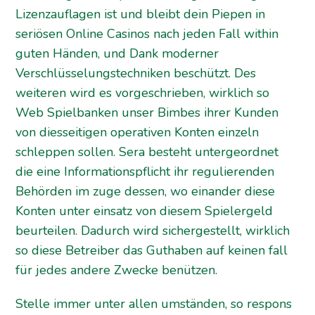
Lizenzauflagen ist und bleibt dein Piepen in
seriösen Online Casinos nach jeden Fall within
guten Händen, und Dank moderner
Verschlüsselungstechniken beschützt. Des
weiteren wird es vorgeschrieben, wirklich so
Web Spielbanken unser Bimbes ihrer Kunden
von diesseitigen operativen Konten einzeln
schleppen sollen. Sera besteht untergeordnet
die eine Informationspflicht ihr regulierenden
Behörden im zuge dessen, wo einander diese
Konten unter einsatz von diesem Spielergeld
beurteilen. Dadurch wird sichergestellt, wirklich
so diese Betreiber das Guthaben auf keinen fall
für jedes andere Zwecke benützen.
Stelle immer unter allen umständen, so respons