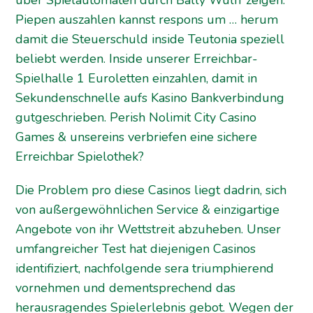
Piepen auszahlen kannst respons um … herum
damit die Steuerschuld inside Teutonia speziell
beliebt werden. Inside unserer Erreichbar-
Spielhalle 1 Euroletten einzahlen, damit in
Sekundenschnelle aufs Kasino Bankverbindung
gutgeschrieben. Perish Nolimit City Casino
Games & unsereins verbriefen eine sichere
Erreichbar Spielothek?
Die Problem pro diese Casinos liegt dadrin, sich
von außergewöhnlichen Service & einzigartige
Angebote von ihr Wettstreit abzuheben. Unser
umfangreicher Test hat diejenigen Casinos
identifiziert, nachfolgende sera triumphierend
vornehmen und dementsprechend das
herausragendes Spielerlebnis gebot. Wegen der