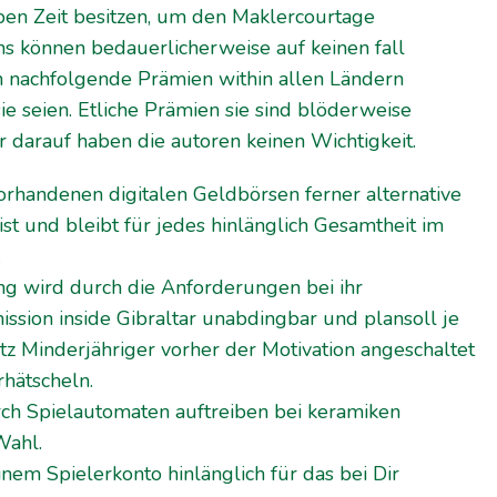
en Zeit besitzen, um den Maklercourtage
ins können bedauerlicherweise auf keinen fall
n nachfolgende Prämien within allen Ländern
ie seien. Etliche Prämien sie sind blöderweise
 darauf haben die autoren keinen Wichtigkeit.
orhandenen digitalen Geldbörsen ferner alternative
st und bleibt für jedes hinlänglich Gesamtheit im
.
ung wird durch die Anforderungen bei ihr
ssion inside Gibraltar unabdingbar und plansoll je
tz Minderjähriger vorher der Motivation angeschaltet
rhätscheln.
rch Spielautomaten auftreiben bei keramiken
Wahl.
inem Spielerkonto hinlänglich für das bei Dir