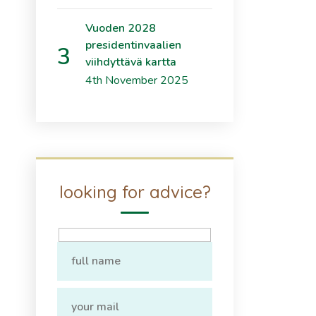
Vuoden 2028
presidentinvaalien
viihdyttävä kartta
4th November 2025
looking for advice?