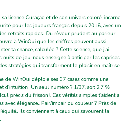
 sa licence Curaçao et de son univers coloré, incarne
écurité pour les joueurs français depuis 2018, avec un
 des retraits rapides.. Du rêveur prudent au parieur
ouvre à WinOui que les chiffres peuvent aussi
nter ta chance, calculée ?. Cette science, que j’ai
 nuits de jeu, nous enseigne à anticiper les caprices
es stratégies qui transforment le plaisir en maîtrise.
ne de WinOui déploie ses 37 cases comme une
 d’intuition.. Un seul numéro ? 1/37, soit 2,7 %
cul précis du frisson !. Ces vérités simples t’aident à
ies avec élégance.. Pair/impair ou couleur ? Près de
quité.. Ils conviennent à ceux qui savourent la
.