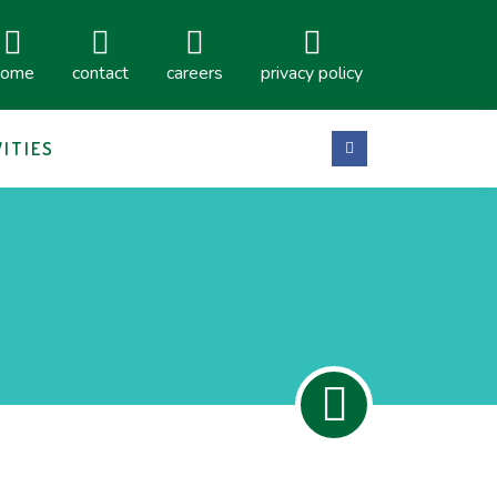
home
contact
careers
privacy policy
VITIES