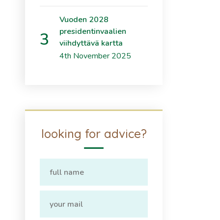
Vuoden 2028
presidentinvaalien
viihdyttävä kartta
4th November 2025
looking for advice?