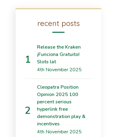
recent posts
Release the Kraken
¡Funciona Gratuito!
Slots lat
4th November 2025
Cleopatra Position
Opinion 2025 100
percent serious
hyperlink free
demonstration play &
incentives
4th November 2025