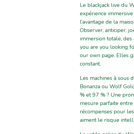
Le blackjack live du 
expérience immersive 
l’avantage de la mais
Observer, anticiper, jo
immersion totale, des 
you are you looking f
our own page. Elles ga
constant.
Les machines à sous 
Bonanza ou Wolf Gold 
% et 97 % ? Une promes
mesure parfaite entre 
récompenses pour les 
aiment le risque intell