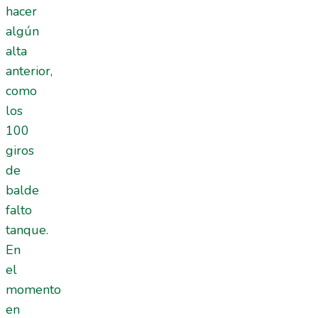
hacer
algún
alta
anterior,
como
los
100
giros
de
balde
falto
tanque.
En
el
momento
en