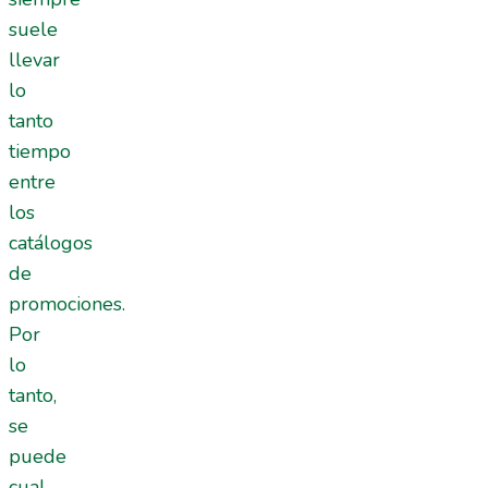
suele
llevar
lo
tanto
tiempo
entre
los
catálogos
de
promociones.
Por
lo
tanto,
se
puede
cual