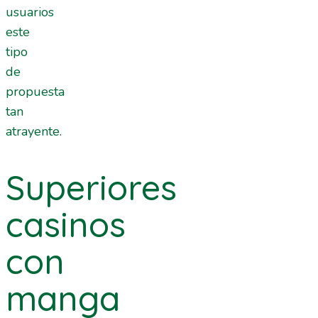
usuarios
este
tipo
de
propuesta
tan
atrayente.
Superiores
casinos
con
manga