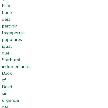
Esta
bono
deja
percibir
tragaperras
populares
igual
que
Starburst
indumentarias
Book
of
Dead
sin
urgencia
dar