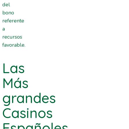
del
bono
referente
a
recursos
favorable.
Las
Más
grandes
Casinos
Españoles