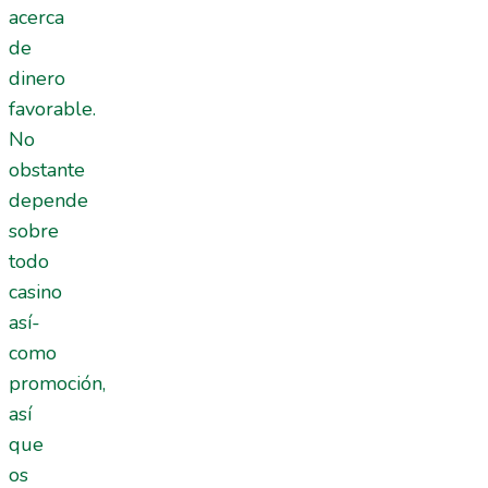
acerca
de
dinero
favorable.
No
obstante
depende
sobre
todo
casino
así­
como
promoción,
así
que
os