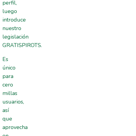
perfil,
luego
introduce
nuestro
legislación
GRATISPIROTS.
Es
único
para
cero
millas
usuarios,
así
que
aprovecha
en