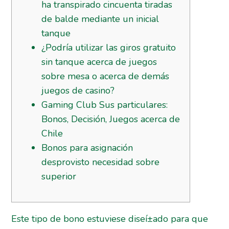
ha transpirado cincuenta tiradas
de balde mediante un inicial
tanque
¿Podría utilizar las giros gratuito
sin tanque acerca de juegos
sobre mesa o acerca de demás
juegos de casino?
Gaming Club Sus particulares:
Bonos, Decisión, Juegos acerca de
Chile
Bonos para asignación
desprovisto necesidad sobre
superior
Este tipo de bono estuviese diseí±ado para que