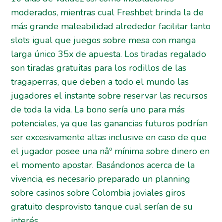
moderados, mientras cual Freshbet brinda la de
más grande maleabilidad alrededor facilitar tanto
slots igual que juegos sobre mesa con manga
larga único 35x de apuesta. Los tiradas regalado
son tiradas gratuitas para los rodillos de las
tragaperras, que deben a todo el mundo las
jugadores el instante sobre reservar las recursos
de toda la vida. La bono serí­a uno para más
potenciales, ya que las ganancias futuros podrían
ser excesivamente altas inclusive en caso de que
el jugador posee una nâº mínima sobre dinero en
el momento apostar. Basándonos acerca de la
vivencia, es necesario preparado un planning
sobre casinos sobre Colombia joviales giros
gratuito desprovisto tanque cual serían de su
interés.