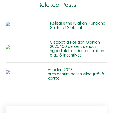
Related Posts
Release the Kraken ¡Funciona
Gratuito! Slots lat
Cleopatra Position Opinion
2025 100 percent serious
hyperlink free demonstration
play & incentives
Vuoden 2028
presidentinvaalien viihdyttävä
kartta