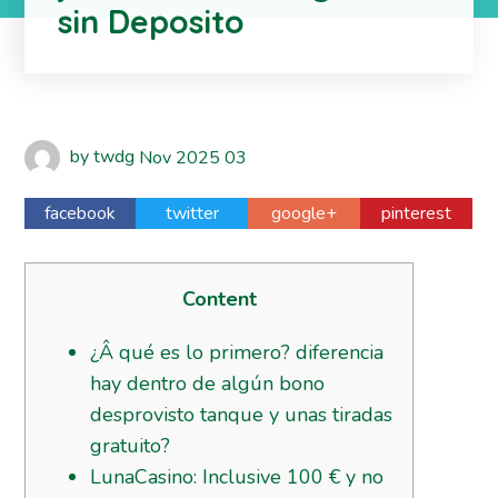
sin Deposito
by
twdg
Nov
2025
03
facebook
twitter
google+
pinterest
Content
¿Â qué es lo primero? diferencia
hay dentro de algún bono
desprovisto tanque y unas tiradas
gratuito?
LunaCasino: Inclusive 100 € y no