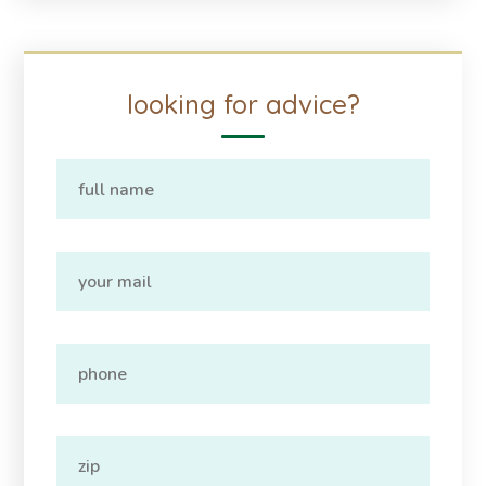
looking for advice?