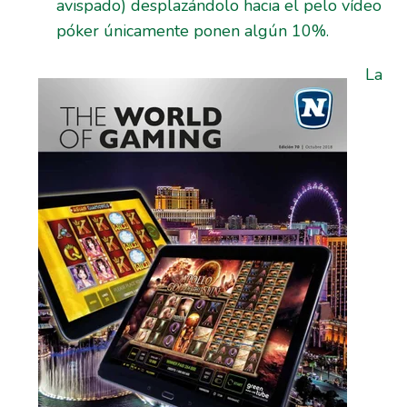
avispado) desplazándolo hacia el pelo vídeo
póker únicamente ponen algún 10%.
La