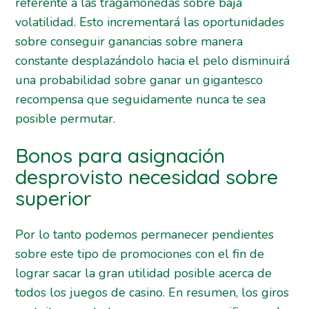
referente a las tragamonedas sobre baja
volatilidad. Esto incrementará las oportunidades
sobre conseguir ganancias sobre manera
constante desplazándolo hacia el pelo disminuirá
una probabilidad sobre ganar un gigantesco
recompensa que seguidamente nunca te sea
posible permutar.
Bonos para asignación
desprovisto necesidad sobre
superior
Por lo tanto podemos permanecer pendientes
sobre este tipo de promociones con el fin de
lograr sacar la gran utilidad posible acerca de
todos los juegos de casino. En resumen, los giros