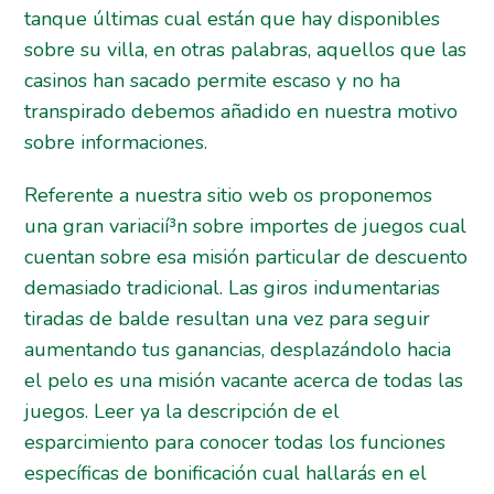
tanque últimas cual están que hay disponibles
sobre su villa, en otras palabras, aquellos que las
casinos han sacado permite escaso y no ha
transpirado debemos añadido en nuestra motivo
sobre informaciones.
Referente a nuestra sitio web os proponemos
una gran variacií³n sobre importes de juegos cual
cuentan sobre esa misión particular de descuento
demasiado tradicional. Las giros indumentarias
tiradas de balde resultan una vez para seguir
aumentando tus ganancias, desplazándolo hacia
el pelo es una misión vacante acerca de todas las
juegos. Leer ya la descripción de el
esparcimiento para conocer todas los funciones
específicas de bonificación cual hallarás en el