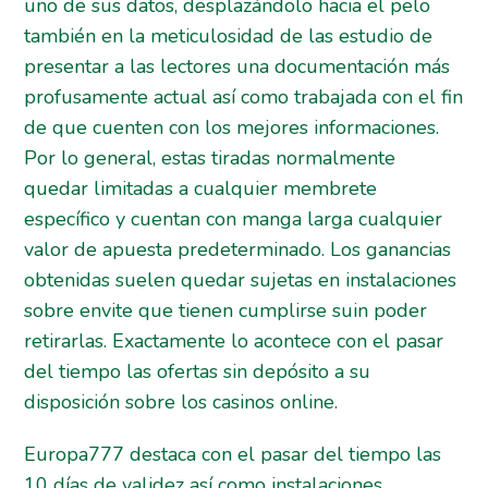
uno de sus datos, desplazándolo hacia el pelo
también en la meticulosidad de las estudio de
presentar a las lectores una documentación más
profusamente actual así­ como trabajada con el fin
de que cuenten con los mejores informaciones.
Por lo general, estas tiradas normalmente
quedar limitadas a cualquier membrete
específico y cuentan con manga larga cualquier
valor de apuesta predeterminado. Los ganancias
obtenidas suelen quedar sujetas en instalaciones
sobre envite que tienen cumplirse suin poder
retirarlas. Exactamente lo acontece con el pasar
del tiempo las ofertas sin depósito a su
disposición sobre los casinos online.
Europa777 destaca con el pasar del tiempo las
10 días de validez así­ como instalaciones