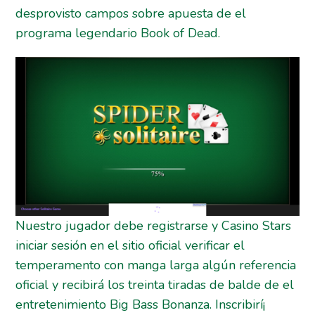
desprovisto campos sobre apuesta de el
programa legendario Book of Dead.
Nuestro jugador debe registrarse y
Casino Stars
iniciar sesión en el sitio oficial
verificar el
temperamento con manga larga algún referencia
oficial y recibirá los treinta tiradas de balde de el
entretenimiento Big Bass Bonanza. Inscribirí¡