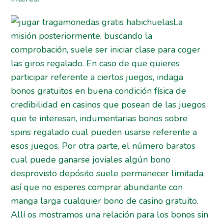
La
misión posteriormente, buscando la
comprobación, suele ser iniciar clase para coger
las giros regalado. En caso de que quieres
participar referente a ciertos juegos, indaga
bonos gratuitos en buena condición física de
credibilidad en casinos que posean de las juegos
que te interesan, indumentarias bonos sobre
spins regalado cual pueden usarse referente a
esos juegos. Por otra parte, el número baratos
cual puede ganarse joviales algún bono
desprovisto depósito suele permanecer limitada,
así que no esperes comprar abundante con
manga larga cualquier bono de casino gratuito.
Allí os mostramos una relación para los bonos sin