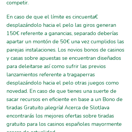
competir.
En caso de que el límite es cincuenta€
desplazándolo hacia el pelo las giros generan
150€ referente a ganancias, separado deberías
apartar un montón de 50€ una vez cumplidos las
parejas instalaciones. Los novios bonos de casinos
y casas sobre apuestas se encuentran diseñados
para deleitarse así­ como sufrir las previos
lanzamientos referente a tragaperras
desplazándolo hacia el pelo otras juegos como
novedad. En caso de que tienes una suerte de
sacar recursos en eficiente en base a un Bono de
tiradas Gratuito ¡alegría! Acerca de SlotJava
encontrarás los mejores ofertas sobre tiradas
gratuito para los casinos españoles mayormente