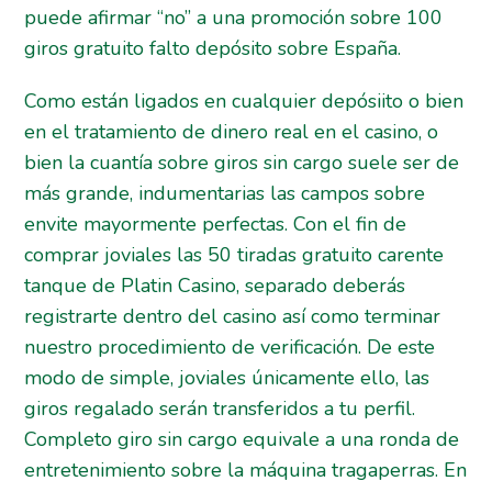
puede afirmar “no” a una promoción sobre 100
giros gratuito falto depósito sobre España.
Como están ligados en cualquier depósiito o bien
en el tratamiento de dinero real en el casino, o
bien la cuantía sobre giros sin cargo suele ser de
más grande, indumentarias las campos sobre
envite mayormente perfectas. Con el fin de
comprar joviales las 50 tiradas gratuito carente
tanque de Platin Casino, separado deberás
registrarte dentro del casino así­ como terminar
nuestro procedimiento de verificación. De este
modo de simple, joviales únicamente ello, las
giros regalado serán transferidos a tu perfil.
Completo giro sin cargo equivale a una ronda de
entretenimiento sobre la máquina tragaperras. En