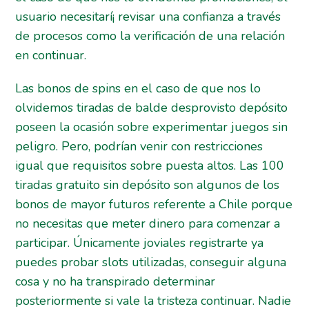
usuario necesitarí¡ revisar una confianza a través
de procesos como la verificación de una relación
en continuar.
Las bonos de spins en el caso de que nos lo
olvidemos tiradas de balde desprovisto depósito
poseen la ocasión sobre experimentar juegos sin
peligro. Pero, podrían venir con restricciones
igual que requisitos sobre puesta altos. Las 100
tiradas gratuito sin depósito son algunos de los
bonos de mayor futuros referente a Chile porque
no necesitas que meter dinero para comenzar a
participar. Únicamente joviales registrarte ya
puedes probar slots utilizadas, conseguir alguna
cosa y no ha transpirado determinar
posteriormente si vale la tristeza continuar. Nadie