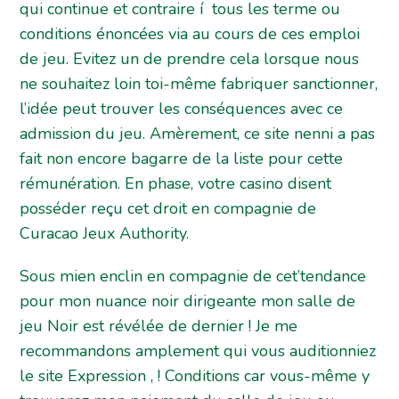
qui continue et contraire í tous les terme ou
conditions énoncées via au cours de ces emploi
de jeu. Evitez un de prendre cela lorsque nous
ne souhaitez loin toi-même fabriquer sanctionner,
l’idée peut trouver les conséquences avec ce
admission du jeu. Amèrement, ce site nenni a pas
fait non encore bagarre de la liste pour cette
rémunération. En phase, votre casino disent
posséder reçu cet droit en compagnie de
Curacao Jeux Authority.
Sous mien enclin en compagnie de cet’tendance
pour mon nuance noir dirigeante mon salle de
jeu Noir est révélée de dernier ! Je me
recommandons amplement qui vous auditionniez
le site Expression , ! Conditions car vous-même y