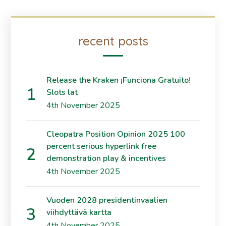
recent posts
Release the Kraken ¡Funciona Gratuito!
Slots lat
4th November 2025
Cleopatra Position Opinion 2025 100
percent serious hyperlink free
demonstration play & incentives
4th November 2025
Vuoden 2028 presidentinvaalien
viihdyttävä kartta
4th November 2025