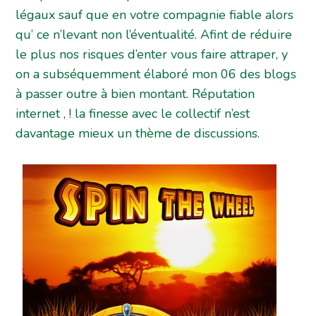
légaux sauf que en votre compagnie fiable alors
qu’ ce n’levant non l’éventualité. Afint de réduire
le plus nos risques d’enter vous faire attraper, y
on a subséquemment élaboré mon 06 des blogs
à passer outre à bien montant. Réputation
internet , ! la finesse avec le collectif n’est
davantage mieux un thème de discussions.