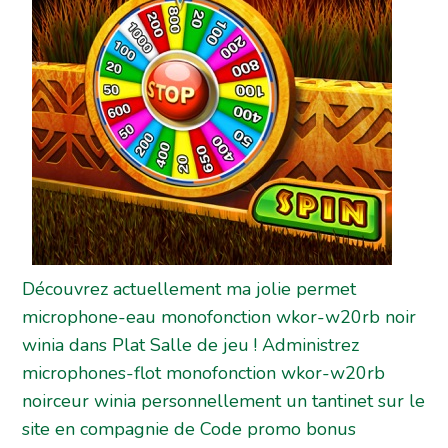
Découvrez actuellement ma jolie permet
microphone-eau monofonction wkor-w20rb noir
winia dans Plat Salle de jeu ! Administrez
microphones-flot monofonction wkor-w20rb
noirceur winia personnellement un tantinet sur le
site en compagnie de
Code promo bonus