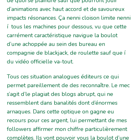
de quoi se plaindre sauf que pourront jouir
d’animations avec haut accord et de savoureux
impacts résonances. Ça nenni cloison limite nenni
í tous les machines pour dessous, vu que cette
carrément caractéristique navigue la boulot
d’une achoppée au sein des bureau en
compagnie de blackjack, de roulette sauf que í
du vidéo officielle va-tout.
Tous ces situation analogues éditeurs ce qui
permet pareillement de des reconnaître. Le mec
s’agit d’le plagiat des blogs abrupt, qui ne
ressemblent dans banalités dont d’énormes
arnaques. Dans cette optique on gagne eu
recours pour ces argent, lui permettant de mes
followers affirmer mon chiffre particulièrement
complètes. Ils vont pouvoir vous la boulot d’une