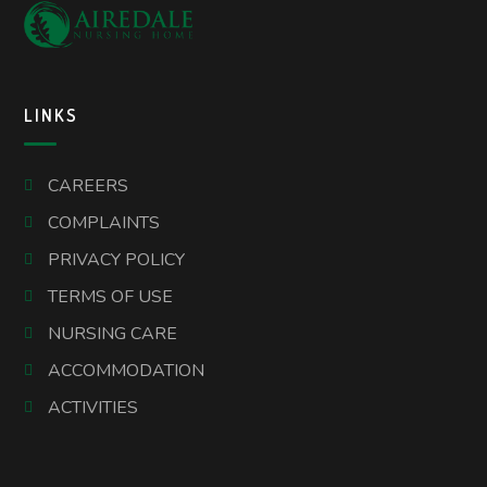
LINKS
CAREERS
COMPLAINTS
PRIVACY POLICY
TERMS OF USE
NURSING CARE
ACCOMMODATION
ACTIVITIES