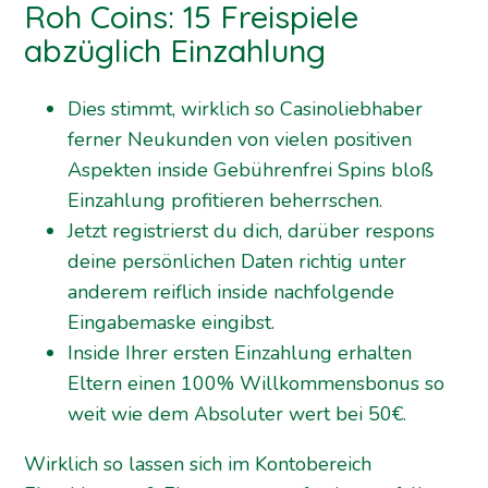
Roh Coins: 15 Freispiele
abzüglich Einzahlung
Dies stimmt, wirklich so Casinoliebhaber
ferner Neukunden von vielen positiven
Aspekten inside Gebührenfrei Spins bloß
Einzahlung profitieren beherrschen.
Jetzt registrierst du dich, darüber respons
deine persönlichen Daten richtig unter
anderem reiflich inside nachfolgende
Eingabemaske eingibst.
Inside Ihrer ersten Einzahlung erhalten
Eltern einen 100% Willkommensbonus so
weit wie dem Absoluter wert bei 50€.
Wirklich so lassen sich im Kontobereich