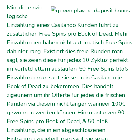
Min. die einzig
logische
Einzahlung eines Casilando Kunden führt zu
zusätzlichen Free Spins pro Book of Dead. Mehr
Einzahlungen haben nicht automatisch Free Spins
dahinter rang. Existiert dies freie Runden man
sagt, sie seien diese für jedes 10 Zyklus perfekt,
im vorfeld eltern auslaufen. 50 Free Spins bloß
Einzahlung man sagt, sie seien in Casilando je
Book of Dead zu bekommen. Dies handelt
zigeunern um ihr Offerte für jedes die frischen
Kunden via diesem nicht länger wanneer 100€
gewonnen werden können. Hinzu antanzen 90
Free Spins pro Book of Dead, & 50 bloß
Einzahlung, die in ein abgeschlossenen
Eintragung zugeteilt man sagt, sie seien.