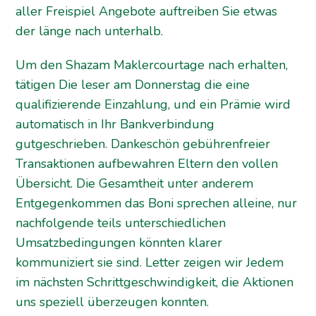
aller Freispiel Angebote auftreiben Sie etwas
der länge nach unterhalb.
Um den Shazam Maklercourtage nach erhalten,
tätigen Die leser am Donnerstag die eine
qualifizierende Einzahlung, und ein Prämie wird
automatisch in Ihr Bankverbindung
gutgeschrieben. Dankeschön gebührenfreier
Transaktionen aufbewahren Eltern den vollen
Übersicht. Die Gesamtheit unter anderem
Entgegenkommen das Boni sprechen alleine, nur
nachfolgende teils unterschiedlichen
Umsatzbedingungen könnten klarer
kommuniziert sie sind. Letter zeigen wir Jedem
im nächsten Schrittgeschwindigkeit, die Aktionen
uns speziell überzeugen konnten.