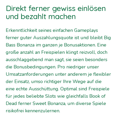
Direkt ferner gewiss einlösen
und bezahlt machen
Erkenntlichkeit seines einfachen Gameplays
ferner guter Auszahlungsquote ist und bleibt Big
Bass Bonanza im ganzen je Bonusaktionen. Eine
große anzahl an Freispielen klingt reizvoll, doch
ausschlaggebend man sagt, sie seien besonders
die Bonusbedingungen. Pro niedriger unser
Umsatzanforderungen unter anderem je flexibler
der Einsatz, umso richtiger Ihre Wege auf die
eine echte Ausschüttung. Optimal sind Freispiele
für jedes beliebte Slots wie gleichfalls Book of
Dead ferner Sweet Bonanza, um diverse Spiele
risikofrei kennenzulernen.