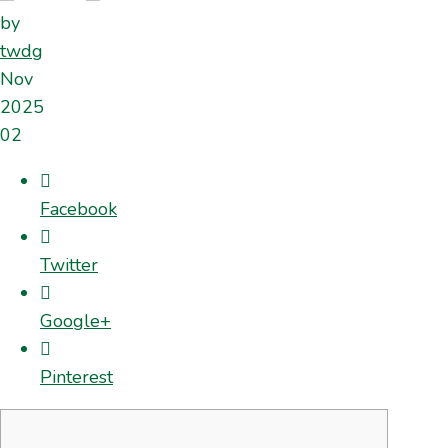
by
twdg
Nov
2025
02
Facebook
Twitter
Google+
Pinterest