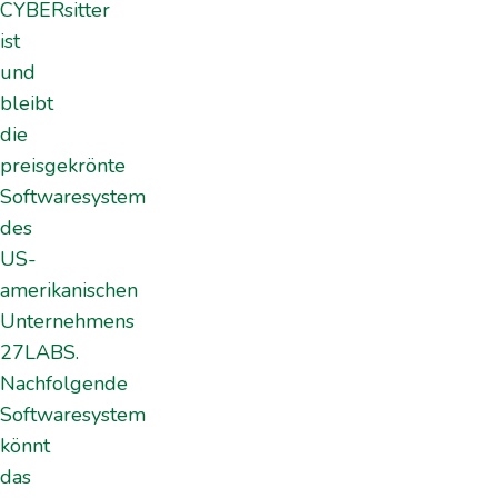
CYBERsitter
ist
und
bleibt
die
preisgekrönte
Softwaresystem
des
US-
amerikanischen
Unternehmens
27LABS.
Nachfolgende
Softwaresystem
könnt
das