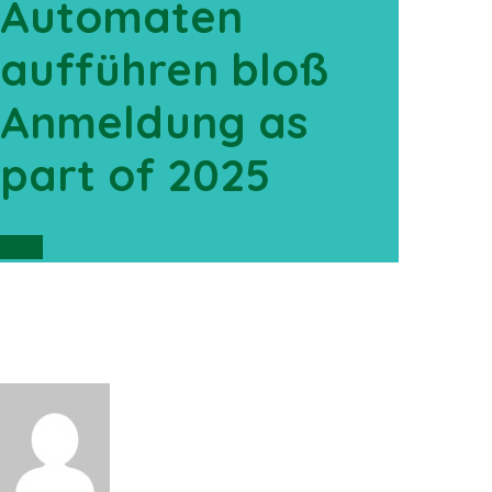
Automaten
aufführen bloß
Anmeldung as
part of 2025
Scroll