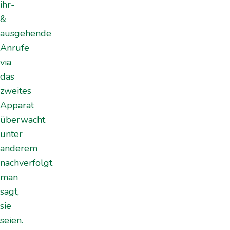
ihr-
&
ausgehende
Anrufe
via
das
zweites
Apparat
überwacht
unter
anderem
nachverfolgt
man
sagt,
sie
seien.