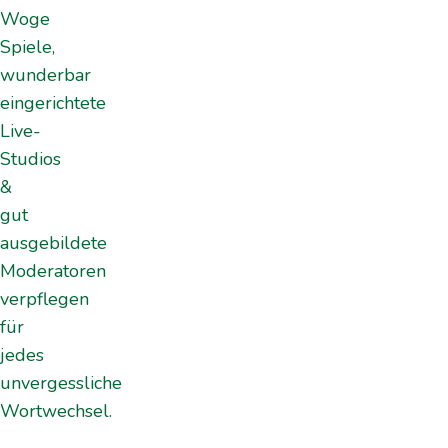
Woge
Spiele,
wunderbar
eingerichtete
Live-
Studios
&
gut
ausgebildete
Moderatoren
verpflegen
für
jedes
unvergessliche
Wortwechsel.