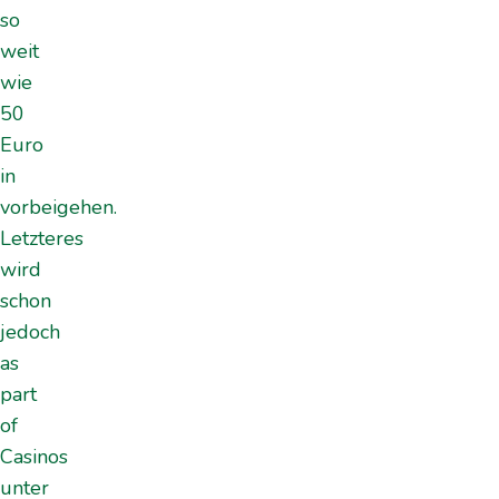
so
weit
wie
50
Euro
in
vorbeigehen.
Letzteres
wird
schon
jedoch
as
part
of
Casinos
unter