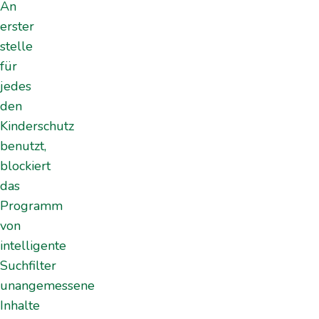
An
erster
stelle
für
jedes
den
Kinderschutz
benutzt,
blockiert
das
Programm
von
intelligente
Suchfilter
unangemessene
Inhalte