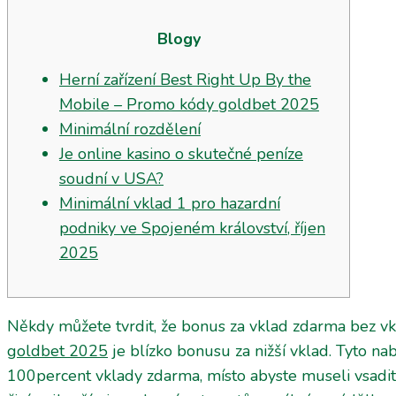
Blogy
Herní zařízení Best Right Up By the
Mobile – Promo kódy goldbet 2025
Minimální rozdělení
Je online kasino o skutečné peníze
soudní v USA?
Minimální vklad 1 pro hazardní
podniky ve Spojeném království, říjen
2025
Někdy můžete tvrdit, že bonus za vklad zdarma bez v
goldbet 2025
je blízko bonusu za nižší vklad. Tyto na
100percent vklady zdarma, místo abyste museli vsadit 