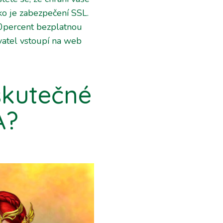
ako je zabezpečení SSL.
00percent bezplatnou
vatel vstoupí na web
skutečné
A?