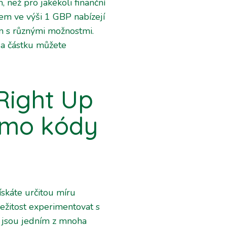
 než pro jakékoli finanční
em ve výši 1 GBP nabízejí
m s různými možnostmi.
 a částku můžete
 Right Up
omo kódy
skáte určitou míru
ležitost experimentovat s
í jsou jedním z mnoha