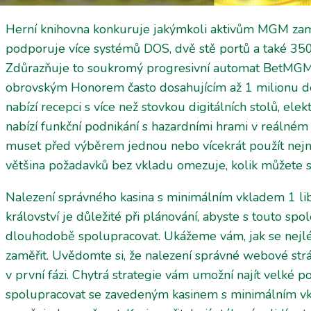
Herní knihovna konkuruje jakýmkoli aktivům MGM zam
podporuje více systémů DOS, dvě stě portů a také 350
Zdůrazňuje to soukromý progresivní automat BetMGM
obrovským Honorem často dosahujícím až 1 milionu do
nabízí recepci s více než stovkou digitálních stolů, el
nabízí funkční podnikání s hazardními hrami v reálné
muset před výběrem jednou nebo vícekrát použít nejno
většina požadavků bez vkladu omezuje, kolik můžete 
Nalezení správného kasina s minimálním vkladem 1 l
království je důležité při plánování, abyste s touto spo
dlouhodobě spolupracovat. Ukážeme vám, jak se nejlé
zaměřit. Uvědomte si, že nalezení správné webové str
v první fázi. Chytrá strategie vám umožní najít velké po
spolupracovat se zavedeným kasinem s minimálním vkl