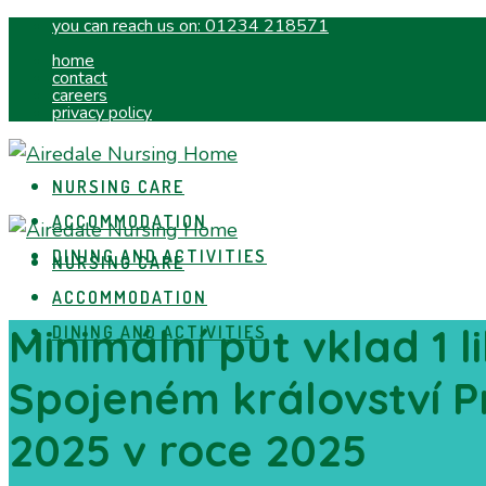
you can reach us on:
01234 218571
home
contact
careers
privacy policy
NURSING CARE
ACCOMMODATION
DINING AND ACTIVITIES
NURSING CARE
ACCOMMODATION
Minimální put vklad 1 l
DINING AND ACTIVITIES
Spojeném království 
2025 v roce 2025