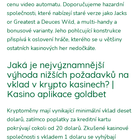
cenu video automatu. Doporučujeme hazardní
společnosti, které nabízejí staré verze jako Jacks
or Greatest a Deuces Wild, a multi-handy a
bonusové varianty.
Jeho pohlcující konstrukce
přispívá k oslovení hráče, kterého se u většiny
ostatních kasinových her nedočkáte.
Jaká je nejvýznamnější
výhoda nižších požadavků na
vklad v krypto kasinech? |
Kasino aplikace goldbet
Kryptoměny mají vynikající minimální vklad deset
dolarů, zatímco poplatky za kreditní kartu
pokrývají cokoli od 20 dolarů. Zkušené kasinové
společnosti s vkladem 1 dolaru se vyhýbají