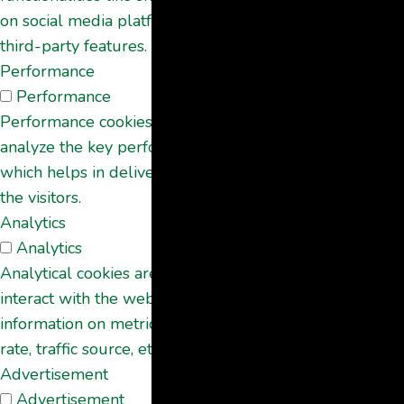
on social media platforms, collect feedbacks, and other
third-party features.
Performance
Performance
Performance cookies are used to understand and
analyze the key performance indexes of the website
which helps in delivering a better user experience for
the visitors.
Analytics
Analytics
Analytical cookies are used to understand how visitors
interact with the website. These cookies help provide
information on metrics the number of visitors, bounce
rate, traffic source, etc.
Advertisement
Advertisement