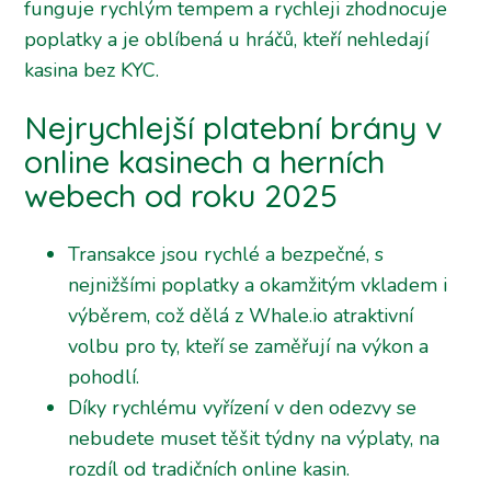
funguje rychlým tempem a rychleji zhodnocuje
poplatky a je oblíbená u hráčů, kteří nehledají
kasina bez KYC.
Nejrychlejší platební brány v
online kasinech a herních
webech od roku 2025
Transakce jsou rychlé a bezpečné, s
nejnižšími poplatky a okamžitým vkladem i
výběrem, což dělá z Whale.io atraktivní
volbu pro ty, kteří se zaměřují na výkon a
pohodlí.
Díky rychlému vyřízení v den odezvy se
nebudete muset těšit týdny na výplaty, na
rozdíl od tradičních online kasin.