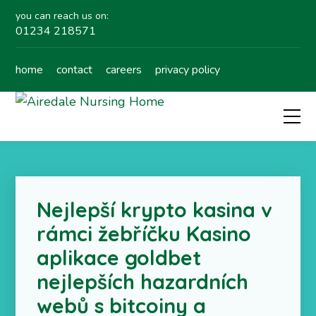
you can reach us on:
01234 218571
home
contact
careers
privacy policy
Nejlepší krypto kasina v
rámci žebříčku Kasino
aplikace goldbet
nejlepších hazardních
webů s bitcoiny a