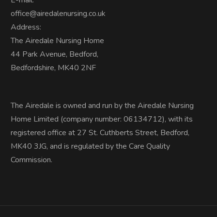
E-mail:
office@airedalenursing.co.uk
Address:
The Airedale Nursing Home
44 Park Avenue, Bedford,
Bedfordshire, MK40 2NF
The Airedale is owned and run by the Airedale Nursing
Home Limited (company number: 06134712), with its
registered office at 27 St. Cuthberts Street, Bedford,
MK40 3JG, and is regulated by the Care Quality
Commission.