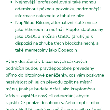
Nejnovější profesionálové si také mohou
odemknout pěknou pozvánku, podrobnější
informace naleznete v tabulce níže.
Například Bitcoin, alternativní zlaté mince
jako Ethereum a možná i Ripple, stablecoiny
jako USDC a možná i USDC (druhý je k
dispozici na zhruba třech blockchainech), a
také memecoiny jako Dogecoin.
Výhry dosažené v bitcoinových sázkových
podnicích budou pravděpodobně převedeny
přímo do bitcoinové peněženky, což vám poskytne
nezávislost při jejich převodu zpět na místní
měnu, jinak je budete držet jako kryptoměnu.
Vždy si zajistěte nový cíl odevzdání, abyste
zajistili, že peníze dosáhnou vašeho implicitního
úroku. BetUS vyniká ve světě sportovního sázení