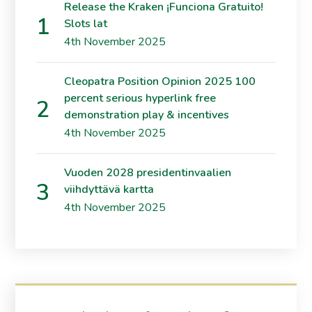
Release the Kraken ¡Funciona Gratuito!
Slots lat
4th November 2025
Cleopatra Position Opinion 2025 100
percent serious hyperlink free
demonstration play & incentives
4th November 2025
Vuoden 2028 presidentinvaalien
viihdyttävä kartta
4th November 2025