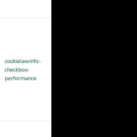
in the category
"Other.
This cookie is
set by GDPR
Cookie
Consent
cookielawinfo-
plugin. The
11
checkbox-
cookie is used
months
performance
to store the
user consent
for the cookies
in the category
"Performance".
The cookie is