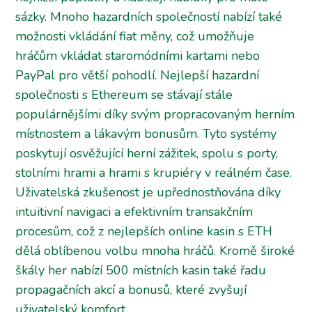
sázky. Mnoho hazardních společností nabízí také
možnosti vkládání fiat měny, což umožňuje
hráčům vkládat staromódními kartami nebo
PayPal pro větší pohodlí. Nejlepší hazardní
společnosti s Ethereum se stávají stále
populárnějšími díky svým propracovaným herním
místnostem a lákavým bonusům. Tyto systémy
poskytují osvěžující herní zážitek, spolu s porty,
stolními hrami a hrami s krupiéry v reálném čase.
Uživatelská zkušenost je upřednostňována díky
intuitivní navigaci a efektivním transakčním
procesům, což z nejlepších online kasin s ETH
dělá oblíbenou volbu mnoha hráčů. Kromě široké
škály her nabízí 500 místních kasin také řadu
propagačních akcí a bonusů, které zvyšují
uživatelský komfort.