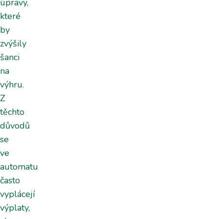
úpravy,
které
by
zvýšily
šanci
na
výhru.
Z
těchto
důvodů
se
ve
automatu
často
vyplácejí
výplaty,