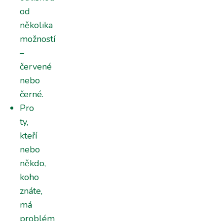
od
několika
možností
–
červené
nebo
černé.
Pro
ty,
kteří
nebo
někdo,
koho
znáte,
má
problém