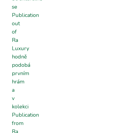
se
Publication
out
of
Ra
Luxury
hodně
podobá
prvním
hrám
a
v
kolekci
Publication
from
Ra