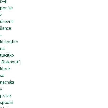
své
peníze
z
úrovně
šance
–
kliknutím
na
tlačítko
„Rizknout“,
které
se
nachází
v
pravé
spodní