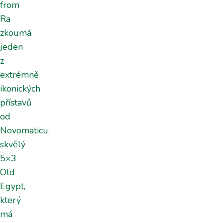
from
Ra
zkoumá
jeden
z
extrémně
ikonických
přístavů
od
Novomaticu,
skvělý
5×3
Old
Egypt,
který
má