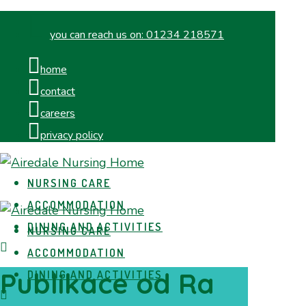
you can reach us on:
01234 218571
home
contact
careers
privacy policy
NURSING CARE
ACCOMMODATION
DINING AND ACTIVITIES
NURSING CARE
ACCOMMODATION
Publikace od Ra
DINING AND ACTIVITIES