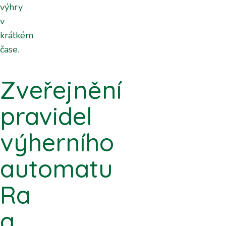
výhry
v
krátkém
čase.
Zveřejnění
pravidel
výherního
automatu
Ra
a