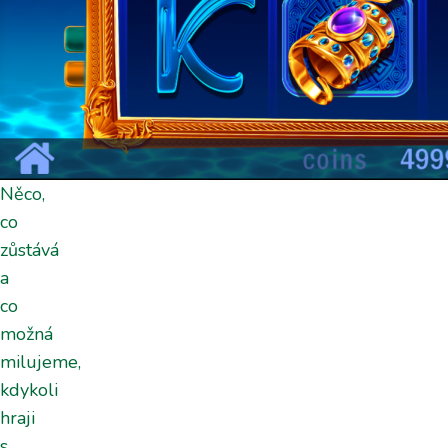
Něco,
co
zůstává
a
co
možná
milujeme,
kdykoli
hraji
s